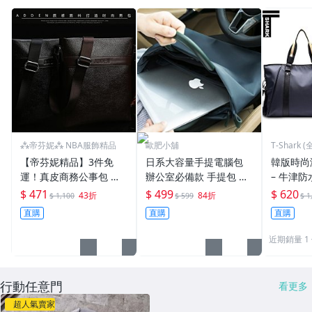
⁂帝芬妮⁂ NBA服飾精品
歐肥小舖
T-Shark
【帝芬妮精品】3件免
日系大容量手提電腦包
韓版時尚
運！真皮商務公事包 手
辦公室必備款 手提包 電
– 牛津防
提包手拿包筆電包電腦包
腦包 生日禮物【BG21】
再送觸控
$ 471
$ 499
$ 620
43折
84折
$ 1,100
$ 599
$ 1
男包包 單肩包斜肩包斜
直購
直購
直購
背包側背包腰包胸包後背
包雙肩包21
近期銷量 1
行動任意門
看更多
超人氣賣家