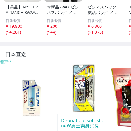
【美品】MYSTER
☆新品2WAY ビジ
ビジネスバッグ
Y RANCH 3WAY
ネスバッグ メン
就活バッグ メン
ブリーフケース
ズ 鞄 バッグ 黒
ズ ブリーフケー
目前出價
目前出價
目前出價
クレイジーブラッ
通勤 軽量 ポケッ
ス 2way 軽量 大
¥ 19,800
¥ 200
¥ 6,360
¥
ク ビジネスバッ
ト多 書類カバン
容量 リクルート
(
$4,281
)
(
$44
)
(
$1,375
)
(
グ バッグパック
プレゼント ブラ
バッグ 撥水 耐摩
リュック
ック×ブラック
擦 15.6インチpc
対応
日本直送
看更多
Deonatulle soft sto
neW男士爽身消臭止