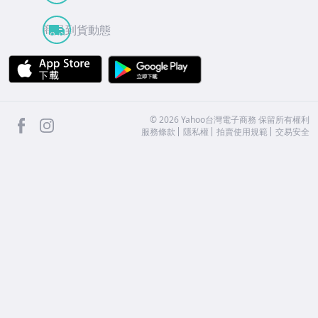
商品到貨動態
APP Store
Google Play
facebook
Instagram
©
2026
Yahoo台灣電子商務 保留所有權利
服務條款
隱私權
拍賣使用規範
交易安全