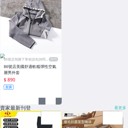
86號店預購下單前請先詢問數
量
86號店美國舒適軟糯彈性空氣
層男外套
$ 890
直購
賣家最新刊登
看更多