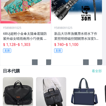
Y5898091025
Y5898091025
6BUJ超輕小金傘太陽傘遮陽防
新品大功率漁獵潛水燈水下作
紫外線女晴雨兩用小巧便攜 五
業照明燈磁控開關潛水深度50
折傘
米高流明
$ 1,128
~
$ 1,303
$ 740
~
$ 1,100
直購
直購
日本代購
看全部