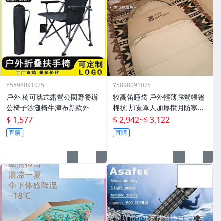
Y5898091025
Y5898091025
戶外 椅可攜式露營公園野餐辦
牧高笛睡袋 戶外輕薄露營帳篷
公椅子沙灘椅牛津布新款外
棉抗 加寬單人加厚攬月防寒被
子
$ 1,577
$ 2,942
~
$ 3,122
直購
直購