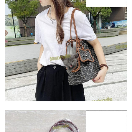
嬰幼兒與孕婦
汽機車精品百貨
居家、家具與園藝
玩具、模型與公仔
男性精品與服飾
偶像、球員卡與郵幣
女裝與服飾配件
手錶與飾品配件
女包精品與女鞋
家電與影音視聽