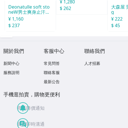
汗石 中世紀 20g
¥ 1,280
Deonatulle soft sto
大森屋 
$ 262
neW男士爽身止汗石
g
消臭石２０ｇ
¥ 1,160
¥ 222
$ 237
$ 45
關於我們
客服中心
聯絡我們
新聞中心
常見問答
人才招募
服務說明
聯絡客服
最新公告
手機逛拍賣，購物更便利
商品降價通知
買賣即時溝通