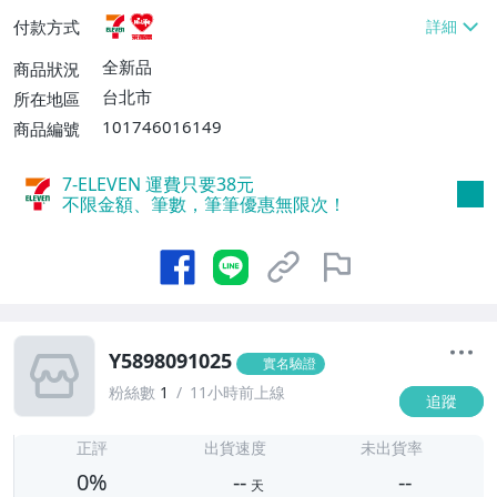
貨付款【免運費】
付款方式
全新品
商品狀況
台北市
所在地區
101746016149
商品編號
7-ELEVEN 運費只要
38
元
不限金額、筆數，筆筆優惠無限次！
Y5898091025
實名驗證
粉絲數
1
11小時前上線
追蹤
-
-
正評
出貨速度
未出貨率
0%
--
--
天