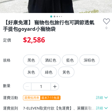
【好康免運】 寵物包包旅行包可調節透氣
0
手提包goyard小寵物袋
$2,586
定價
規格
黑色
酒紅色
藍色
深棕色
灰色
綠色
黃色
數量
運費活動
運費抵用券
週末7-11免運
運費規則
7-ELEVEN取貨付款【免運費】、萊爾富取