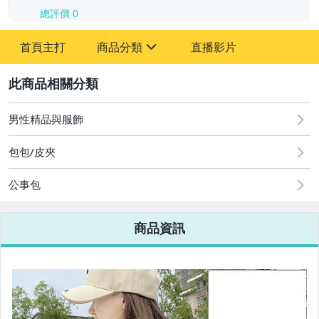
總評價
0
-
首頁主打
商品分類
直播影片
-
sign
2
男性精品與服飾
圖書/影音/文具
包包/皮夾
古董、藝術與礦石
公事包
手機、配件與通訊
美容保養與彩妝
商品資訊
電腦、平板與周邊
相機、攝影與周邊
運動、戶外與休閒