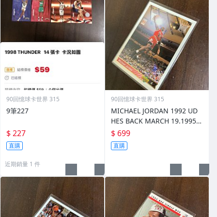
90回憶球卡世界 315
90回憶球卡世界 315
9筆227
MICHAEL JORDAN 1992 UD
HES BACK MARCH 19.1995
復出金字版 前後圖
$ 227
$ 699
直購
直購
近期銷量 1 件