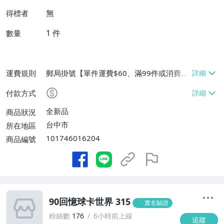
無
得標者
1
件
數量
運費規則
郵局掛號【單件運費$60、滿99件或消費滿
$9999免運費】
付款方式
全新品
商品狀況
台中市
所在地區
101746016204
商品編號
90回憶球卡世界 315
實名驗證
粉絲數
176
6小時前上線
追蹤