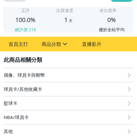
1
正評
出貨速度
未出貨率
100.0%
1
0%
天
總評價
216
優於全站平均
首頁主打
商品分類
直播影片
sign
2
偶像、球員卡與郵幣
偶像、球員卡與郵幣
球員卡/其他收藏卡
籃球卡
NBA/球員卡
其他