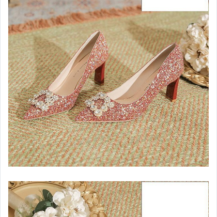
嬰幼兒與孕婦
汽機車精品百貨
居家、家具與園藝
玩具、模型與公仔
男性精品與服飾
女裝與服飾配件
偶像、球員卡與郵幣
手錶與飾品配件
女包精品與女鞋
家電與影音視聽