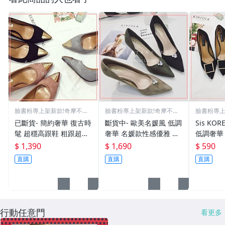
臉書粉專上架新款!奇摩不再
臉書粉專上架新款!奇摩不再
臉書粉專上
更新
更新
更新
已斷貨- 簡約奢華 復古時
斷貨中- 歐美名媛風 低調
Sis KO
髦 超穩高跟鞋 粗跟超好
奢華 名媛款性感優雅 細
低調奢華
走 名媛風 韓國絨面設計
高跟韓國設計 氣質簡約
雅 黑色
$ 1,390
$ 1,690
$ 590
典雅金屬尖頭高跟鞋
韓系尖頭高跟鞋
計 通勤O
直購
直購
直購
感
行動任意門
看更多