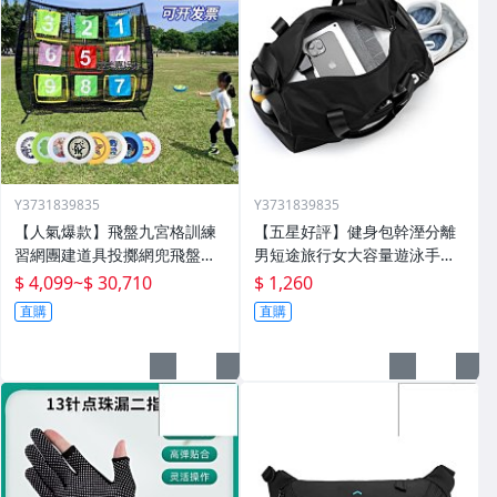
Y3731839835
Y3731839835
【人氣爆款】飛盤九宮格訓練
【五星好評】健身包幹溼分離
習網團建道具投擲網兜飛盤架
男短途旅行女大容量遊泳手提
戶外運動拓展遊戲
包大獨立鞋倉
$ 4,099
~
$ 30,710
$ 1,260
直購
直購