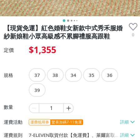
【現貨免運】紅色婚鞋女新款中式秀禾服婚
0
紗新娘鞋小眾高級感不累腳禮服高跟鞋
$1,355
定價
規格
37
38
34
35
36
39
數量
運費活動
運費抵用券
驚喜加碼7-11免運
運費規則
7-ELEVEN取貨付款【免運費】、萊爾富取