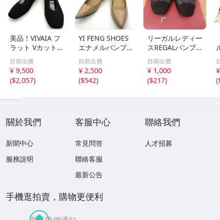
美品！VIVAIA フ
YI FENG SHOES
リーガルレディー
ラット Vカット
エナメルパンプス
スREGALパンプ
ニット 23.5 黒 パ
ベージュ ポイン
ス２３cm黒
目前出價
目前出價
目前出價
ンプス スクエア
テッドトゥ 24
¥ 9,500
¥ 2,500
¥ 1,000
¥
イ
(
$2,057
)
(
$542
)
(
$217
)
(
3
關於我們
客服中心
聯絡我們
新聞中心
常見問答
人才招募
服務說明
聯絡客服
最新公告
手機逛拍賣，購物更便利