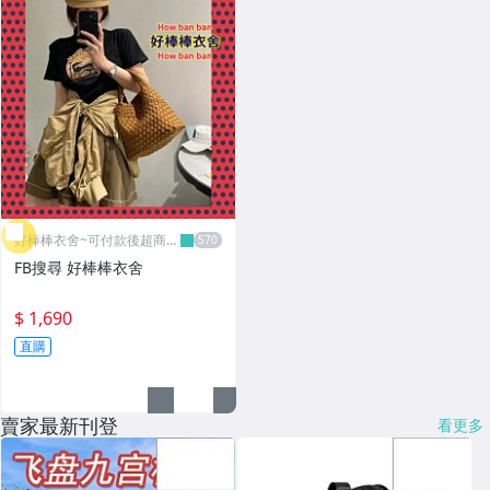
好棒棒衣舍~可付款後超商取
貨
FB搜尋 好棒棒衣舍
$ 1,690
直購
賣家最新刊登
看更多