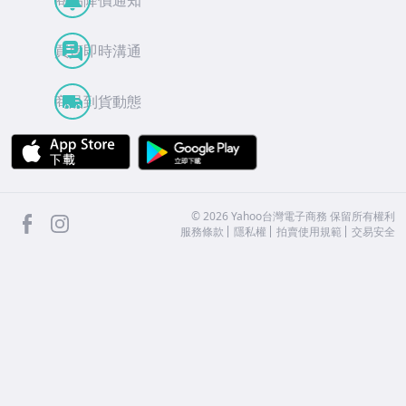
商品降價通知
買賣即時溝通
商品到貨動態
APP Store
Google Play
facebook
Instagram
©
2026
Yahoo台灣電子商務 保留所有權利
服務條款
隱私權
拍賣使用規範
交易安全