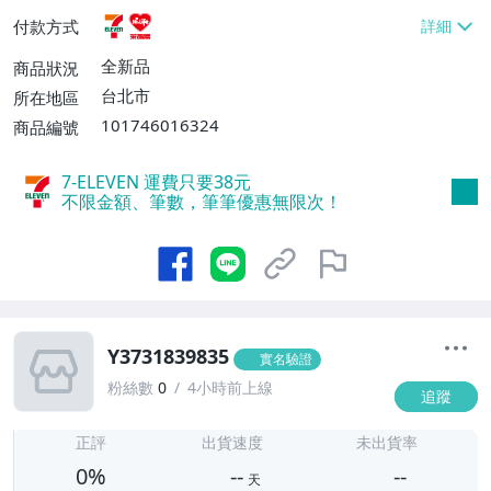
貨付款【免運費】
付款方式
全新品
商品狀況
台北市
所在地區
101746016324
商品編號
7-ELEVEN 運費只要
38
元
不限金額、筆數，筆筆優惠無限次！
Y3731839835
實名驗證
粉絲數
0
4小時前上線
追蹤
-
-
正評
出貨速度
未出貨率
0%
--
--
天