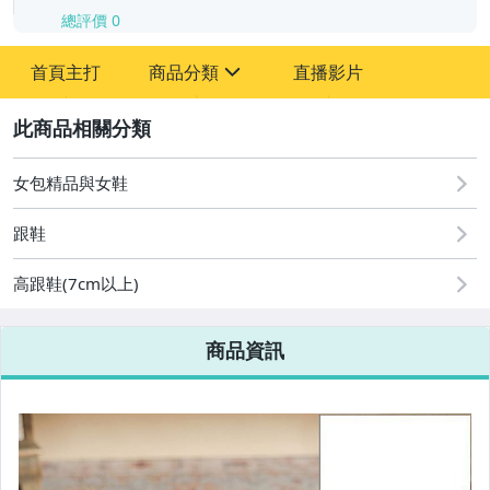
總評價
0
-
首頁主打
商品分類
直播影片
-
sign
2
女包精品與女鞋
圖書/影音/文具
跟鞋
古董、藝術與礦石
高跟鞋(7cm以上)
手機、配件與通訊
美容保養與彩妝
商品資訊
電腦、平板與周邊
相機、攝影與周邊
運動、戶外與休閒