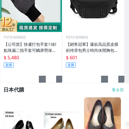
Y3731839835
Y3731839835
【公司貨】快遞打包手套13針
【銷售冠軍】爆款高品質皮膜
點珠漏二指手套可觸屏勞保止
斜挎背包男士時尚休閒胸包外
滑外賣騎行手套定製
出方便單肩斜挎包
$ 5,480
$ 601
直購
直購
日本代購
看全部