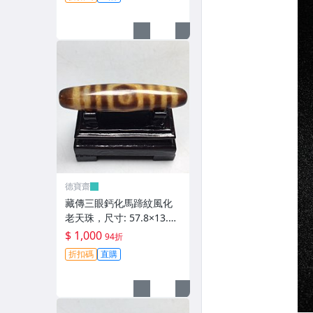
齋】408
德寶齋
藏傳三眼鈣化馬蹄紋風化
老天珠，尺寸: 57.8×13.3
左右，材質：瑪瑙，玉
$ 1,000
94折
髓， 天珠 瑪瑙 硃砂【德寶
折扣碼
直購
齋】407