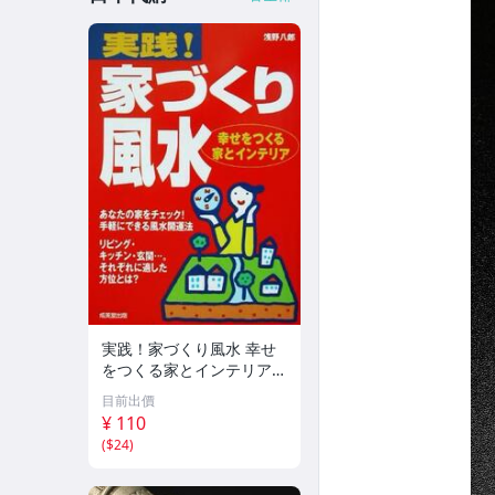
実践！家づくり風水 幸せ
をつくる家とインテリア/
浅野八郎(著者)
目前出價
¥ 110
(
$24
)