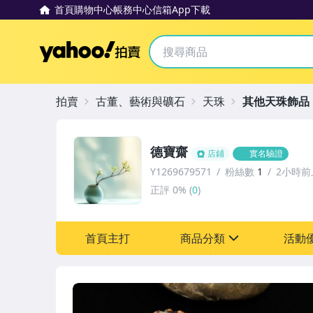
首頁
購物中心
帳務中心
信箱
App下載
Yahoo拍賣
拍賣
古董、藝術與礦石
天珠
其他天珠飾品
德寶齋
店鋪
實名驗證
Y1269679571
粉絲數
1
2小時前
正評
0%
(
0
)
首頁主打
商品分類
活動
sign
其它
[全店] 追蹤本賣場立減6