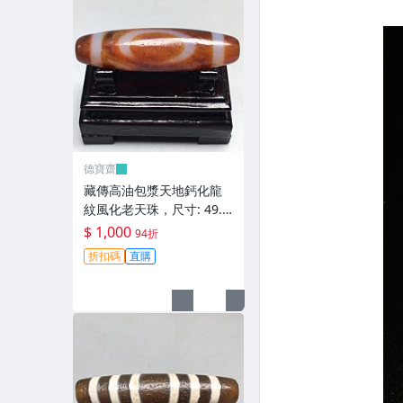
德寶齋
藏傳高油包漿天地鈣化龍
紋風化老天珠，尺寸: 49.6
×13.5左右，材質：瑪瑙，
$ 1,000
94折
天珠 瑪瑙 硃砂【德寶齋】
折扣碼
直購
406