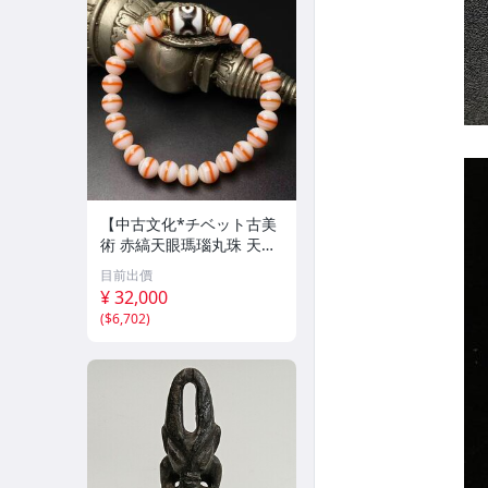
【中古文化*チベット古美
術 赤縞天眼瑪瑙丸珠 天地
天珠組み合わせブレスレッ
目前出價
ト 縞瑪瑙 古玩 アンティー
¥ 32,000
ク お守り コレクション 腕
(
$6,702
)
輪 】