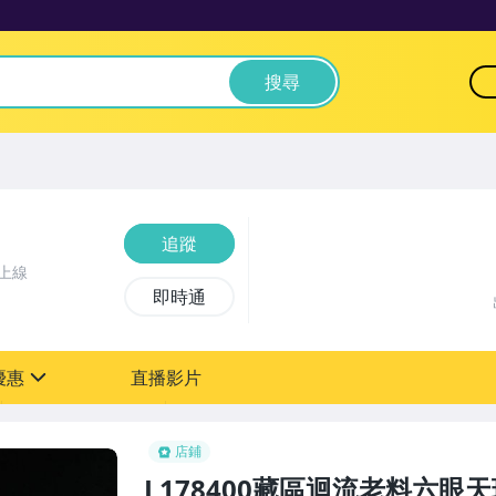
搜尋
追蹤
上線
即時通
優惠
直播影片
sign
0元【粉絲轉享】
店鋪
L178400藏區迴流老料六