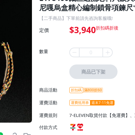
尼嘎烏盒精心編制鎖骨項鍊尺寸 
【二手商品】下單前請先咨詢客服哦!
$3,940
定價
數量
商品已下架
商品活動
折扣碼
滿800折60
運費活動
運費抵用券
週末7-11免運
運費規則
7-ELEVEN取貨付款【免運費
付款方式