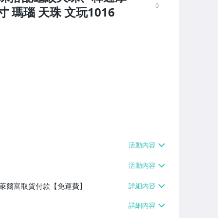
0
瑪瑙 天珠 文玩1016
】、萊爾富取貨付款【免運費】