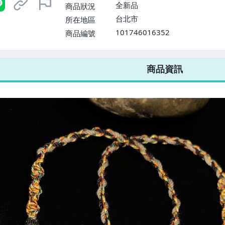
全新品
商品狀況
台北市
所在地區
101746016352
商品編號
7-ELEVEN 運費只要
38
元
不限金額、筆數，筆筆優惠無限次！
商品資訊