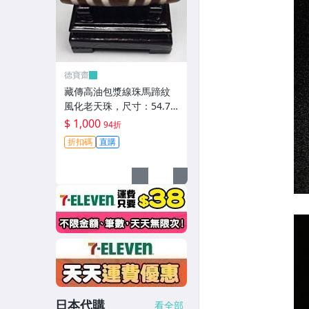
德寶齋
藏傳高油包漿線珠馬蹄紋
風化老天珠，尺寸：54.7×
13左右，材質：瑪瑙，玉
$ 1,000
94折
髓 天珠 瑪瑙 硃砂【德寶
折扣碼
直購
齋】405
日本代購
看全部