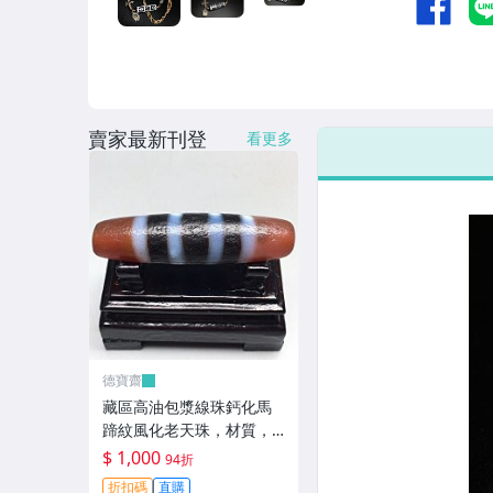
賣家最新刊登
看更多
德寶齋
藏區高油包漿線珠鈣化馬
蹄紋風化老天珠，材質，
瑪瑙玉髓，尺寸：49.4×13
$ 1,000
94折
左 天珠 瑪瑙 硃砂【德寶
折扣碼
直購