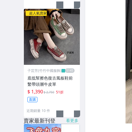
超人氣賣家
子芸芳(竹竹中國服飾)
底低幫擦色復古風板鞋前
繫帶頭層牛皮單
$ 1,390
51折
$ 2,750
直購
近期銷量 10 件
賣家最新刊登
看更多