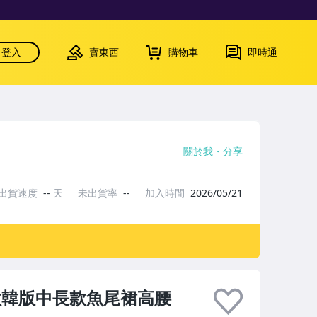
登入
賣東西
購物車
即時通
關於我
分享
出貨速度
--
天
未出貨率
--
加入時間
2026/05/21
款韓版中長款魚尾裙高腰