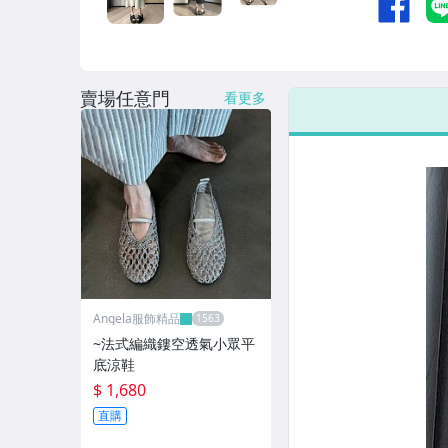
男性精品與服飾
女裝與服飾配件
賣場任意門
偶像、球員卡與郵幣
看更多
手錶與飾品配件
女包精品與女鞋
家電與影音視聽
Angela服飾精品
~法式編織鏤空透氣小眾平
底涼鞋
$ 1,680
直購