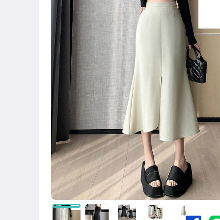
圖書/影音/文具
古董、藝術與礦石
手機、配件與通訊
美容保養與彩妝
電腦、平板與周邊
相機、攝影與周邊
運動、戶外與休閒
嬰幼兒與孕婦
汽機車精品百貨
居家、家具與園藝
玩具、模型與公仔