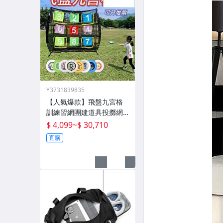
Y3731839835
【人氣爆款】飛盤九宮格
訓練習網團建道具投擲網
兜飛盤架戶外運動拓展遊
$ 4,099
~
$ 30,710
戲
直購