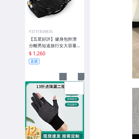
Y3731839835
【五星好評】健身包幹溼
分離男短途旅行女大容量
遊泳手提包大獨立鞋倉
$ 1,260
直購