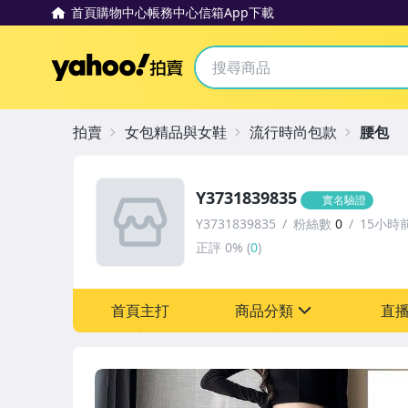
首頁
購物中心
帳務中心
信箱
App下載
Yahoo拍賣
拍賣
女包精品與女鞋
流行時尚包款
腰包
Y3731839835
實名驗證
Y3731839835
粉絲數
0
15小時
正評
0%
(
0
)
首頁主打
商品分類
直
sign