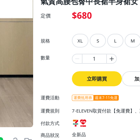
氣質高腰包臀中長裙半身裙女
$680
定價
規格
XL
S
L
M
數量
立即購買
加
運費活動
運費抵用券
週末7-11免運
運費規則
7-ELEVEN取貨付款【免運費
付款方式
全新品
商品狀況