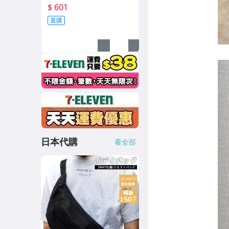
閒胸包外出方便單肩斜挎
$ 601
包
直購
日本代購
看全部