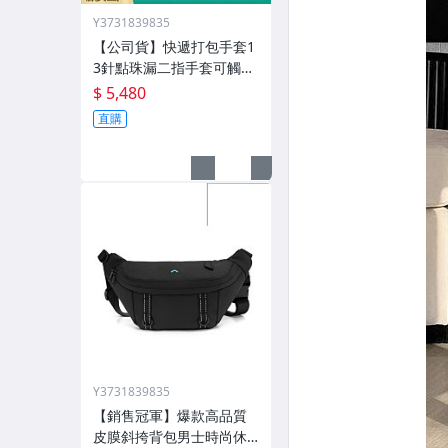
Y3731839835
【公司貨】快遞打包手套1
3針點珠漏二指手套可觸屏
勞保止滑外賣騎行手套定
$ 5,480
製
直購
Y3731839835
【銷售冠軍】爆款高品質
皮膜斜挎背包男士時尚休