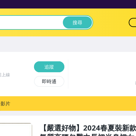
搜尋
追蹤
前上線
即時通
播影片
【嚴選好物】2024春夏裝新