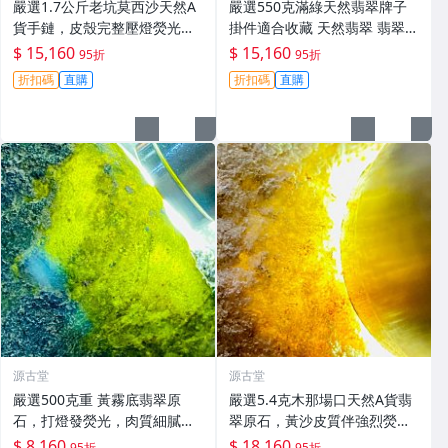
嚴選1.7公斤老坑莫西沙天然A
嚴選550克滿綠天然翡翠牌子
貨手鏈，皮殼完整壓燈熒光強
掛件適合收藏 天然翡翠 翡翠玉
烈，冰膠感十足底色佳 手鏈 冰
石 A貨翡翠
$ 15,160
$ 15,160
95折
95折
膠 熒光
折扣碼
直購
折扣碼
直購
源古堂
源古堂
嚴選500克重 黃霧底翡翠原
嚴選5.4克木那場口天然A貨翡
石，打燈發熒光，肉質細膩如
翠原石，黃沙皮質伴強烈熒
脂，光澤飽滿推薦收藏。天然
光，水頭足種色佳，形體端
$ 8,160
$ 18,160
95折
95折