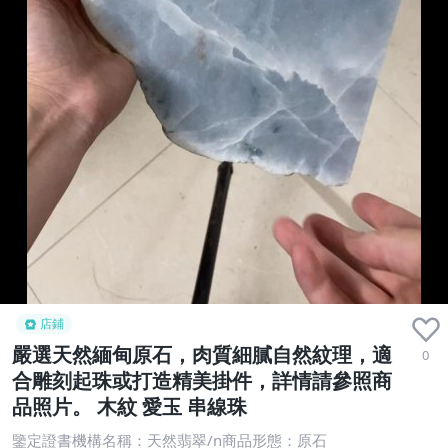
店鋪
嚴選天然緬甸原石，肉質細膩自然紋理，適
0
合雕刻起珠或打造精美掛件，詳情請參照商
品照片。 木紋 愛玉 串線珠
鑒定證書機構名稱：天然翡翠/n商品形態：原石