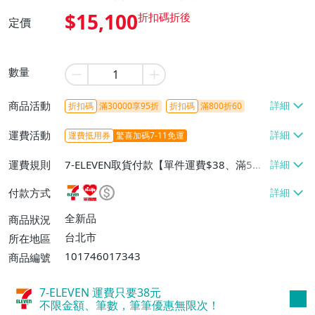
$15,100
定價
數量
商品活動
折扣碼
滿30000享95折
折扣碼
滿800折60
運費活動
運費抵用券
驚喜加碼7-11免運
運費規則
7-ELEVEN取貨付款【單件運費$38、滿5件
或消費滿$1298免運費】、7-ELEVEN取貨
付款方式
不付款【免運費】、萊爾富取貨付款【單件
運費$60、滿5件或消費滿$1298免運
全新品
商品狀況
費】、宅配/貨運【單件運費$120、滿5件
台北市
所在地區
或消費滿$1598免運費】
101746017343
商品編號
7-ELEVEN 運費只要
38
元
不限金額、筆數，筆筆優惠無限次！