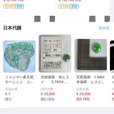
A貨翡翠玉石 翡翠 天然翡翠 A
正，適合作為手鏈美術素材，
折扣碼
直購
折扣碼
直購
貨翡翠玉石
皮殼保存完好無損 白玉 翡翠
原石
日本代購
看全部
ミャンマー産天然
天然翡翠 本ヒス
天然翡翠 1.64ct
モーシッシ コス
イ 5.747ct 日
本翡翠 ヒスイ
モクロア 翡翠輝
宝協ソーティン
ジェイダイト ル
目前出價
目前出價
目前出價
石 原石20.16g^
グ ルース
ース
¥ 1
¥ 10,000
¥ 24,000
¥
^激レア石^ ^
天然ひすい
(
$1
)
(
$2,162
)
(
$5,189
)
(