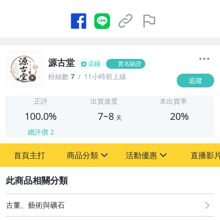
源古堂
店鋪
實名驗證
粉絲數
7
11小時前上線
追蹤
7
正評
出貨速度
未出貨率
100.0%
7~8
20%
天
總評價
2
首頁主打
商品分類
活動優惠
直播影
sign
sign
2
其它
[全店] 周年慶
[全店] 粉絲專享
古董、藝術與礦石