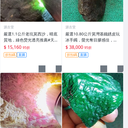
源古堂
源古堂
嚴選1.1公斤老坑莫西沙，晴底
嚴選10.80公斤莫灣基鐵銹皮玩
質地，綠色熒光透亮推薦#天
冰手鐲，螢光奪目膠感佳，收
然翡翠 A貨 翡翠玉石
藏把玩兩相宜 磯石 標本 翡翠
$ 15,160
$ 38,000
95折
95折
玉石
折扣碼
直購
折扣碼
直購