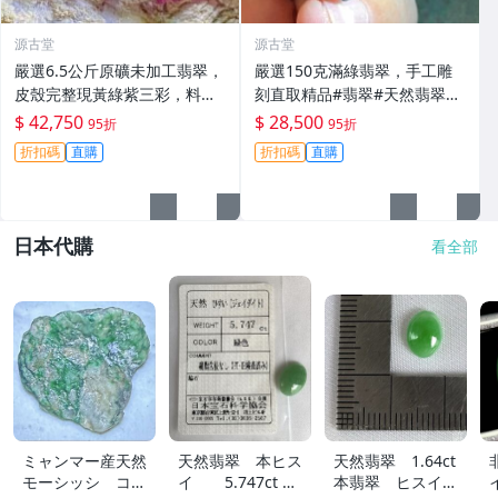
源古堂
源古堂
嚴選6.5公斤原礦未加工翡翠，
嚴選150克滿綠翡翠，手工雕
皮殼完整現黃綠紫三彩，料質
刻直取精品#翡翠#天然翡翠#A
細膩春色佳，適合把玩與收藏
貨翡翠玉石
$ 42,750
$ 28,500
95折
95折
高級春帶彩手鐲 翡翠 碧玉
折扣碼
直購
折扣碼
直購
日本代購
看全部
ミャンマー産天然
天然翡翠 本ヒス
天然翡翠 1.64ct
モーシッシ コス
イ 5.747ct 日
本翡翠 ヒスイ