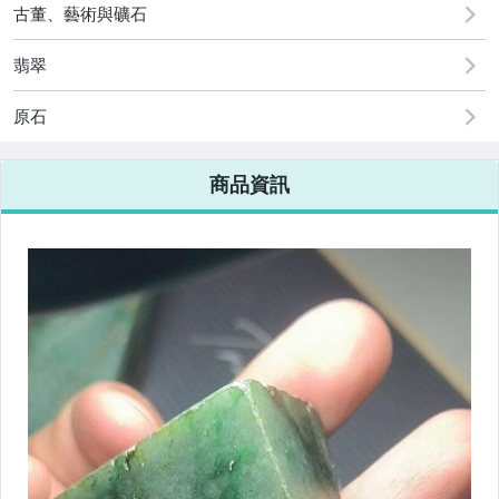
[全店] 粉絲專享
古董、藝術與礦石
翡翠
原石
商品資訊