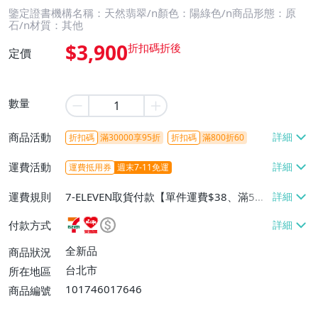
鑒定證書機構名稱：天然翡翠/n顏色：陽綠色/n商品形態：原
石/n材質：其他
$3,900
定價
數量
商品活動
折扣碼
滿30000享95折
折扣碼
滿800折60
運費活動
運費抵用券
週末7-11免運
運費規則
7-ELEVEN取貨付款【單件運費$38、滿5件
或消費滿$1298免運費】、7-ELEVEN取貨
付款方式
不付款【免運費】、萊爾富取貨付款【單件
運費$60、滿5件或消費滿$1298免運
全新品
商品狀況
費】、宅配/貨運【單件運費$120、滿5件
台北市
所在地區
或消費滿$1598免運費】
101746017646
商品編號