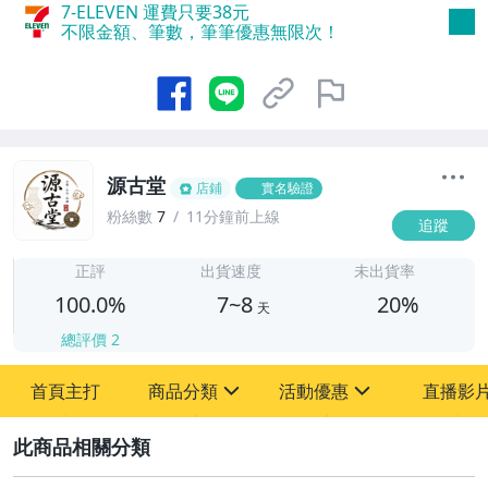
7-ELEVEN 運費只要
38
元
不限金額、筆數，筆筆優惠無限次！
源古堂
店鋪
實名驗證
粉絲數
7
11分鐘前上線
追蹤
7
正評
出貨速度
未出貨率
100.0%
7~8
20%
天
總評價
2
首頁主打
商品分類
活動優惠
直播影
sign
sign
2
其它
[全店] 周年慶