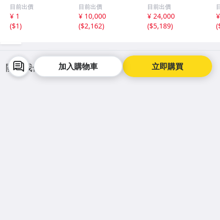
モクロア 翡翠輝
宝協ソーティン
ジェイダイト ル
目前出價
目前出價
目前出價
石 原石20.16g^
グ ルース
ース
¥ 1
¥ 10,000
¥ 24,000
¥
^激レア石^ ^
天然ひすい
(
$1
)
(
$2,162
)
(
$5,189
)
(
加入購物車
立即購買
關於我們
客服中心
聯絡我們
新聞中心
常見問答
人才招募
服務說明
聯絡客服
最新公告
手機逛拍賣，購物更便利
商品降價通知
買賣即時溝通