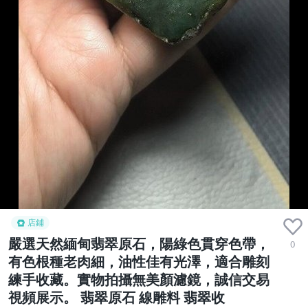
店鋪
嚴選天然緬甸翡翠原石，陽綠色貫穿色帶，
0
有色根種老肉細，油性佳有光澤，適合雕刻
練手收藏。實物拍攝無美顏濾鏡，誠信交易
視頻展示。 翡翠原石 線雕料 翡翠收