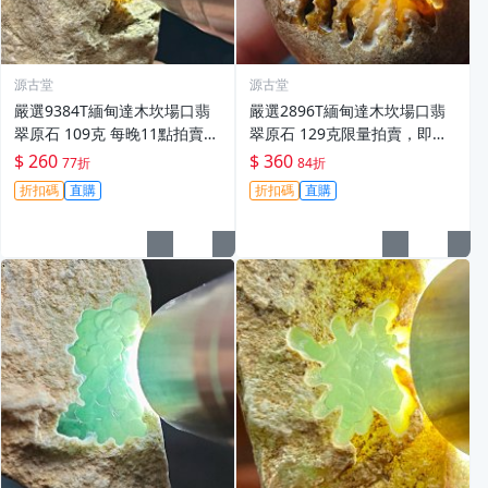
源古堂
源古堂
嚴選9384T緬甸達木坎場口翡
嚴選2896T緬甸達木坎場口翡
翠原石 109克 每晚11點拍賣
翠原石 129克限量拍賣，即晚1
截單 公認公平真實成交 泰國達
1點截標，真摯販售直擊心坎。
$ 260
$ 360
77折
84折
木坎翡翠 原石 翡翠
翡翠原石 拍賣 翡翠玉石
折扣碼
直購
折扣碼
直購