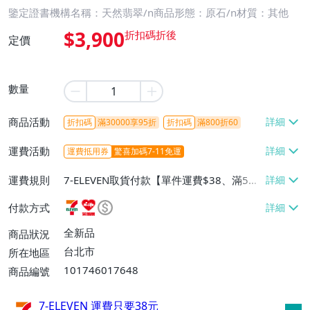
鑒定證書機構名稱：天然翡翠/n商品形態：原石/n材質：其他
$3,900
定價
數量
商品活動
折扣碼
滿30000享95折
折扣碼
滿800折60
運費活動
運費抵用券
驚喜加碼7-11免運
運費規則
7-ELEVEN取貨付款【單件運費$38、滿5件
或消費滿$1298免運費】、7-ELEVEN取貨
付款方式
不付款【免運費】、萊爾富取貨付款【單件
運費$60、滿5件或消費滿$1298免運
全新品
商品狀況
費】、宅配/貨運【單件運費$120、滿5件
台北市
所在地區
或消費滿$1598免運費】
101746017648
商品編號
7-ELEVEN 運費只要
38
元