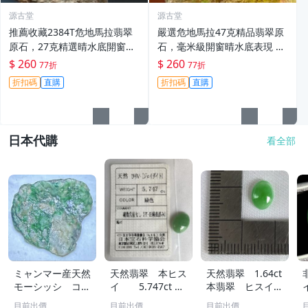
源古堂
源古堂
推薦收藏2384T危地馬拉翡翠
嚴選危地馬拉47克精品翡翠原
原石，27克精選晴水底開窗美
石，毫米級開窗晴水底表現 翡
石，每日晚11點截標，真實成
翠原石 危地馬拉 經典切片
$ 260
$ 260
77折
77折
交。危地馬拉 翡翠原石 晴水底
折扣碼
直購
折扣碼
直購
日本代購
看全部
ミャンマー産天然
天然翡翠 本ヒス
天然翡翠 1.64ct
モーシッシ コス
イ 5.747ct 日
本翡翠 ヒスイ
モクロア 翡翠輝
宝協ソーティン
ジェイダイト ル
目前出價
目前出價
目前出價