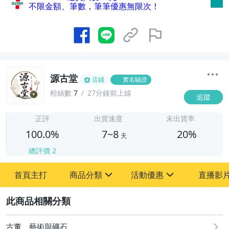
不限金額、筆數，筆筆優惠無限次！
源古堂
店鋪
實名驗證
粉絲數
7
27分鐘前上線
追蹤
7
正評
出貨速度
未出貨率
100.0%
7~8
20%
天
總評價
2
首頁主打
商品分類
活動優惠
直播影
sign
sign
2
其它
[全店] 周年慶
[全店] 粉絲專享
古董、藝術與礦石