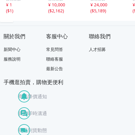
石 原石20.16g^
グ ルース
ース
¥ 1
¥ 10,000
¥ 24,000
¥
^激レア石^ ^
天然ひすい
(
$1
)
(
$2,162
)
(
$5,189
)
(
關於我們
客服中心
聯絡我們
新聞中心
常見問答
人才招募
服務說明
聯絡客服
最新公告
手機逛拍賣，購物更便利
商品降價通知
買賣即時溝通
商品到貨動態