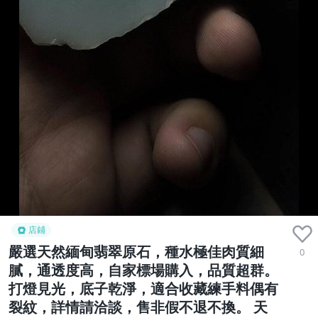
店鋪
嚴選天然緬甸翡翠原石，種水極佳肉質細
0
膩，通透度高，自家標場購入，品質超群。
打燈見光，底子乾淨，適合收藏練手料偶有
裂紋，詳情請洽談，售非假不退不換。 天