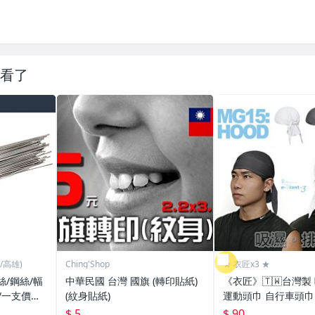
看了
/高雄)
Ching'Shop
★ 衣匠x3 ★
/鋼絲/幅
中華民國 台灣 國旗 (轉印貼紙)
《衣匠》🇹🇼台灣製
/一支價格
(紋身貼紙)
運動頭巾 自行車頭巾
]
車小帽 海盜帽﹝MG
$ 5
$ 90