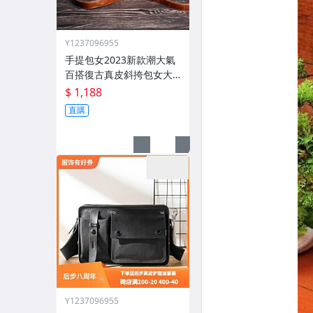
Y1237096955
手提包女2023新款潮大氣
百搭復古真皮斜挎包女大
容量軟皮單肩大包
$ 1,188
直購
Y1237096955