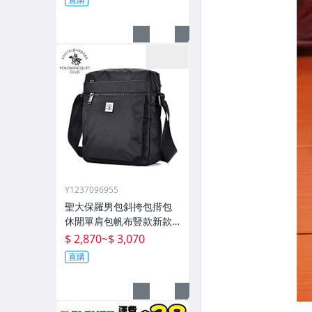
Y1237096955
聖大保羅男包斜挎包揹包
休閒單肩包帆布豎款新款
男士跨包牛津布包
$ 2,870
~
$ 3,070
直購