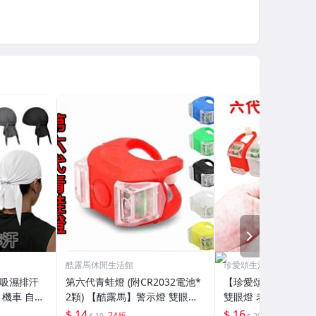
NEXT
酷露馬休閒生活館
珍愛頌生活館
 吸濕排汗
第六代青蛙燈 (附CR2032電池*
【珍愛頌】B035 
 機車 自行
2顆) 【酷露馬】警示燈 雙眼燈
雙眼燈 老鼠燈 警示燈
15﹞
車燈 自行車尾燈 前燈 LED燈BL
營燈 營釘燈 帳篷燈 
$ 14
$ 16
74折
8折