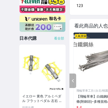
看此商品的人也
人氣賣家
日本代購
看全部
PREV
飛輪單車工坊 (台北/桃園
イエロー 黄色 アルミペダ
【飛輪單車】白鐵鋼絲
ル フラットペダル 左右 2
條(附銅頭)~多種規格
個 セット 軽量 自転車 CN
需要多少買多少[1101
$ 4
目前出價