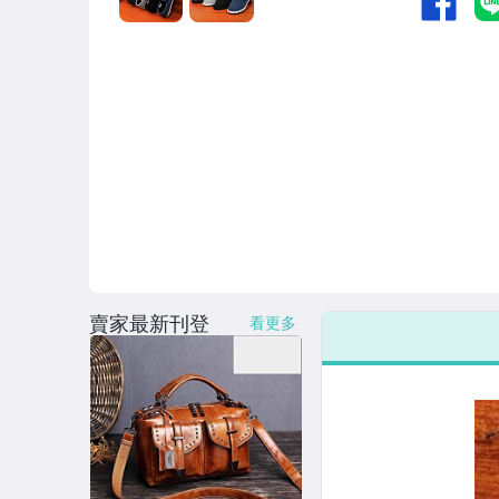
女裝與服飾配件
偶像、球員卡與郵幣
手錶與飾品配件
女包精品與女鞋
家電與影音視聽
賣家最新刊登
看更多