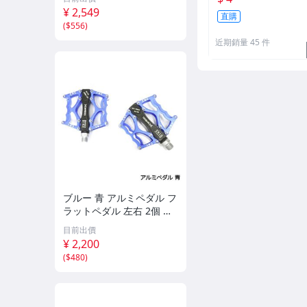
C ロードバイク クロスバ
¥ 2,549
直購
イク マウンテンバイク な
(
$556
)
どに
近期銷量 45 件
ブルー 青 アルミペダル フ
ラットペダル 左右 2個 セ
ット 軽量 自転車 CNC ロ
目前出價
ードバイク クロスバイク
¥ 2,200
マウンテンバイク などに
(
$480
)