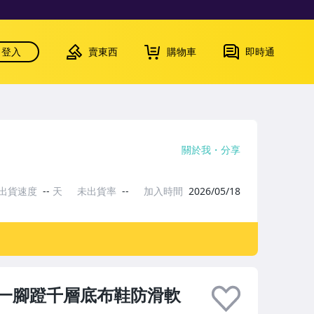
登入
賣東西
購物車
即時通
關於我
分享
出貨速度
--
天
未出貨率
--
加入時間
2026/05/18
一腳蹬千層底布鞋防滑軟