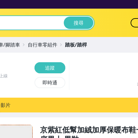
搜尋
車/腳踏車
自行車零組件
踏板/踏桿
追蹤
上線
即時通
播影片
京紫紅低幫加絨加厚保暖布鞋