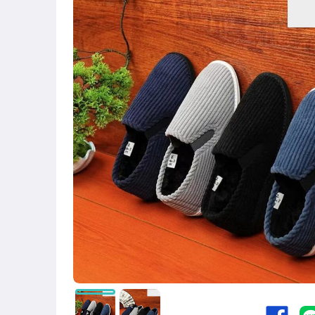
圖書/影音/文具
古董、藝術與礦石
美容保養與彩妝
電腦、平板與周邊
相機、攝影與周邊
運動、戶外與休閒
嬰幼兒與孕婦
汽機車精品百貨
居家、家具與園藝
玩具、模型與公仔
男性精品與服飾