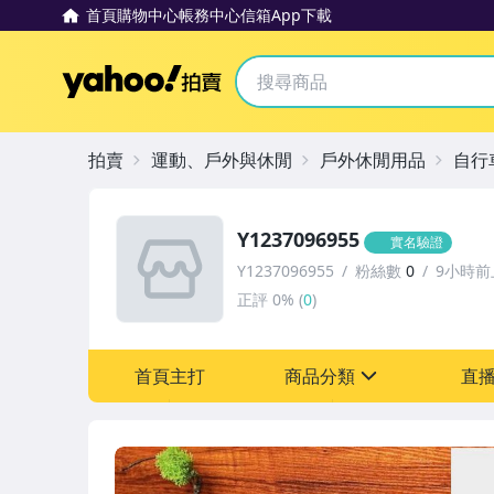
首頁
購物中心
帳務中心
信箱
App下載
Yahoo拍賣
拍賣
運動、戶外與休閒
戶外休閒用品
自行
Y1237096955
實名驗證
Y1237096955
粉絲數
0
9小時前
正評
0%
(
0
)
首頁主打
商品分類
直
sign