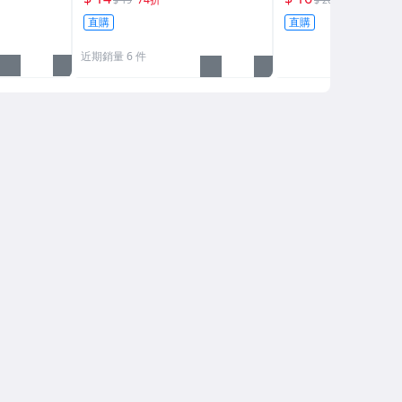
$ 19
$ 20
001
營柱燈 自行車燈
直購
直購
近期銷量 6 件