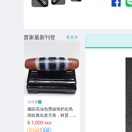
賣家最新刊登
看更多
德寶齋
藏區高油包漿線珠鈣化馬
蹄紋風化老天珠，材質，
瑪瑙玉髓，尺寸：49.4×13
$ 1,000
94折
左 天珠 瑪瑙 硃砂【德寶
折扣碼
直購