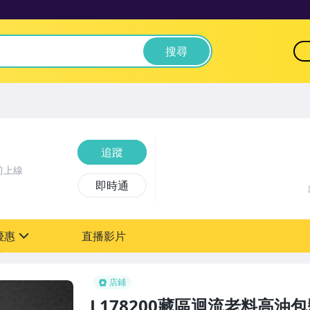
搜尋
追蹤
前上線
即時通
優惠
直播影片
sign
0元【粉絲轉享】
店鋪
L178200藏區迴流老料高油