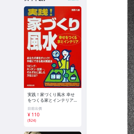
実践！家づくり風水 幸せ
をつくる家とインテリア/
浅野八郎(著者)
目前出價
¥ 110
(
$24
)