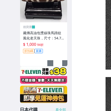
德寶齋
藏傳高油包漿線珠馬蹄紋
風化老天珠，尺寸：54.7×
13左右，材質：瑪瑙，玉
$ 1,000
94折
髓 天珠 瑪瑙 硃砂【德寶
折扣碼
直購
齋】405
日本代購
看全部