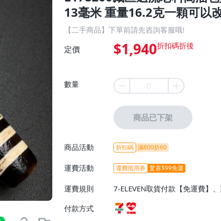
13毫米 重量16.2克一顆可以改
【二手商品】下單前請先咨詢客服哦!
$1,940
定價
數量
商品已下架
商品活動
折扣碼
滿800折60
運費活動
運費抵用券
驚喜$99免運
運費規則
7-ELEVEN取貨付款【免運費
付款方式