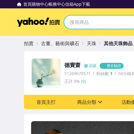
首頁
購物中心
帳務中心
信箱
App下載
Yahoo拍賣
拍賣
古董、藝術與礦石
天珠
其他天珠飾品
德寶齋
店鋪
實名驗證
Y1269679571
粉絲數
1
50分鐘
正評
0%
(
0
)
首頁主打
商品分類
活動
sign
其它
[全店] 追蹤本賣場立減6