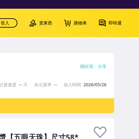
登入
賣東西
購物車
即時通
關於我
分享
出貨速度
--
天
未出貨率
--
加入時間
2026/05/26
包漿【五眼天珠】尺寸58*