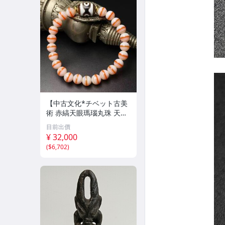
【中古文化*チベット古美
術 赤縞天眼瑪瑙丸珠 天地
天珠組み合わせブレスレッ
目前出價
ト 縞瑪瑙 古玩 アンティー
¥ 32,000
ク お守り コレクション 腕
(
$6,702
)
輪 】