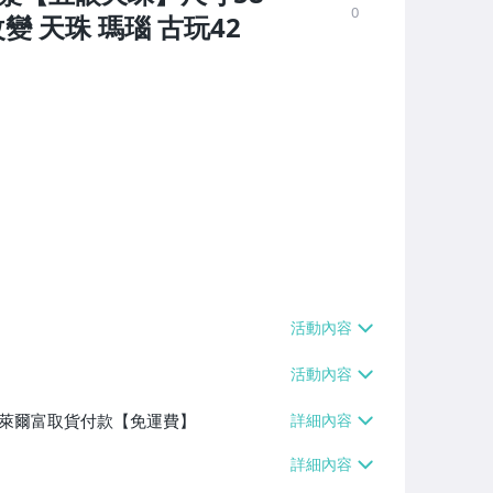
0
變 天珠 瑪瑙 古玩42
】、萊爾富取貨付款【免運費】