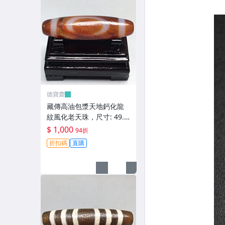
德寶齋
藏傳高油包漿天地鈣化龍
紋風化老天珠，尺寸: 49.6
×13.5左右，材質：瑪瑙，
$ 1,000
94折
天珠 瑪瑙 硃砂【德寶齋】
折扣碼
直購
406