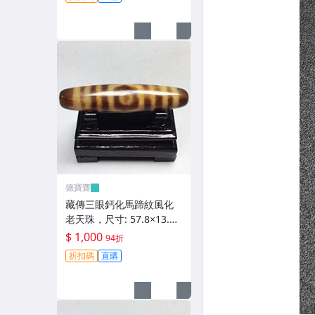
齋】408
德寶齋
藏傳三眼鈣化馬蹄紋風化
老天珠，尺寸: 57.8×13.3
左右，材質：瑪瑙，玉
$ 1,000
94折
髓， 天珠 瑪瑙 硃砂【德寶
折扣碼
直購
齋】407