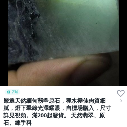
店鋪
嚴選天然緬甸翡翠原石，種水極佳肉質細
0
膩，燈下翠綠光澤耀眼，自標場購入，尺寸
詳見視頻。滿200起發貨。 天然翡翠、原
石、練手料