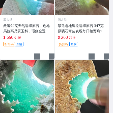
源古堂
源古堂
嚴選94克天然翡翠原石，危地
嚴選危地馬拉翡翠原石 347克
馬拉高品質玉料，瑕疵全透明
原礦石膏皮表現每日拍賣晚11
展示，適合收藏與把玩 翡翠原
點截拍 現實拍賣成交 危地馬拉
$ 650
$ 260
91折
77折
石 玉石原料
翡翠原石 石膏皮
折扣碼
直購
折扣碼
直購