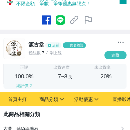
不限金額、筆數，筆筆優惠無限次！
源古堂
店鋪
實名驗證
粉絲數
7
剛上線
追蹤
7
正評
出貨速度
未出貨率
100.0%
7~8
20%
天
總評價
2
首頁主打
商品分類
活動優惠
直播影
sign
sign
2
其它
[全店] 周年慶
[全店] 粉絲專享
古董、藝術與礦石