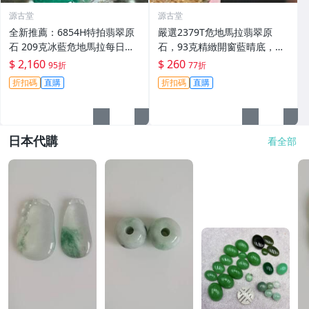
源古堂
源古堂
全新推薦：6854H特拍翡翠原
嚴選2379T危地馬拉翡翠原
石 209克冰藍危地馬拉每日晚1
石，93克精緻開窗藍晴底，每
1點截拍 冰藍翡翠危地馬拉原
日晚11點截標。真實拍賣，成
$ 2,160
$ 260
95折
77折
石 209克 玩石收藏
交保證。 危地馬拉 碧玉 翡翠
折扣碼
直購
折扣碼
直購
日本代購
看全部