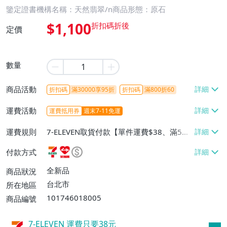
鑒定證書機構名稱：天然翡翠/n商品形態：原石
$1,100
定價
數量
商品活動
折扣碼
滿30000享95折
折扣碼
滿800折60
運費活動
運費抵用券
週末7-11免運
運費規則
7-ELEVEN取貨付款【單件運費$38、滿5件
或消費滿$1298免運費】、7-ELEVEN取貨
付款方式
不付款【免運費】、萊爾富取貨付款【單件
運費$60、滿5件或消費滿$1298免運
全新品
商品狀況
費】、宅配/貨運【單件運費$120、滿5件
台北市
所在地區
或消費滿$1598免運費】
101746018005
商品編號
7-ELEVEN 運費只要
38
元