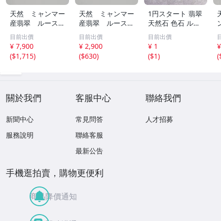
天然 ミャンマー
天然 ミャンマー
1円スタート 翡翠
産翡翠 ルース
産翡翠 ルース
天然石 色石 ルー
瓜 氷のように透
18ｘ12.8ｍ
ス まとめ 大量 ジ
目前出價
目前出價
目前出價
き通る 17ｘ8.5
ｍ 40.5ct と
ュエリー 宝石 総
¥ 7,900
¥ 2,900
¥ 1
¥
ｘ2.4ｍｍ 3.5ct
18.4ｘ13.3ｍｍ
重量約49.0g ヒス
(
$1,715
)
(
$630
)
(
$1
)
(
と 17.6ｘ11
43ct 注意事項
イ HE0806ろ
ｘ2.8ｍｍ 4.5ct
あり 260805
穴なし 260805
關於我們
客服中心
聯絡我們
新聞中心
常見問答
人才招募
服務說明
聯絡客服
最新公告
手機逛拍賣，購物更便利
商品降價通知