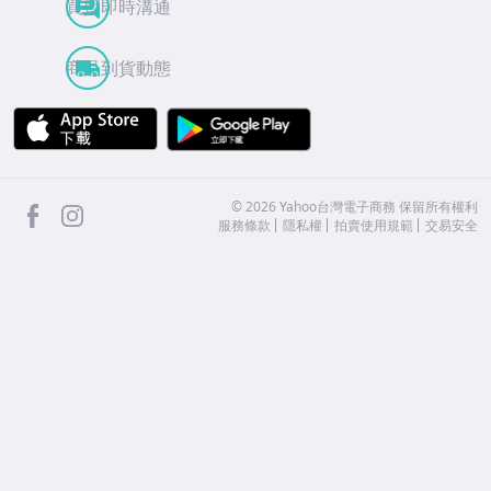
買賣即時溝通
商品到貨動態
APP Store
Google Play
facebook
Instagram
©
2026
Yahoo台灣電子商務 保留所有權利
服務條款
隱私權
拍賣使用規範
交易安全