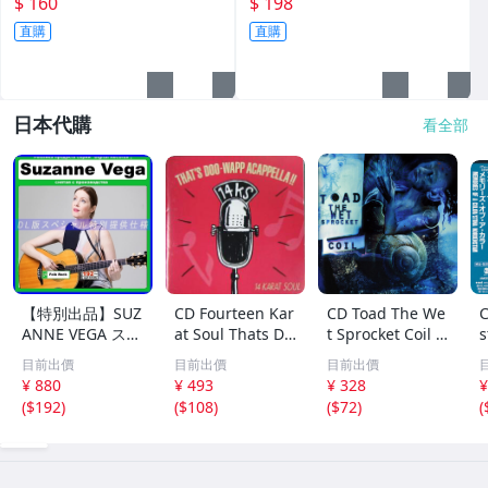
$ 160
$ 198
盤,有紙盒+DVD+回函卡 輕微
直購
直購
細紋
日本代購
看全部
【特別出品】SUZ
CD Fourteen Kar
CD Toad The We
C
ANNE VEGA スザ
at Soul Thats Do
t Sprocket Coil C
s
ンヌ・ヴェガ 精
o-Wapp Acappel
K67862 Columbi
O
目前出價
目前出價
目前出價
選集 100歌 音楽D
la PCCY00374 Ca
a /00110
5
¥ 880
¥ 493
¥ 328
¥
L(MP3CD)☆
nyon Internatio
0
(
$192
)
(
$108
)
(
$72
)
(
nal /00110