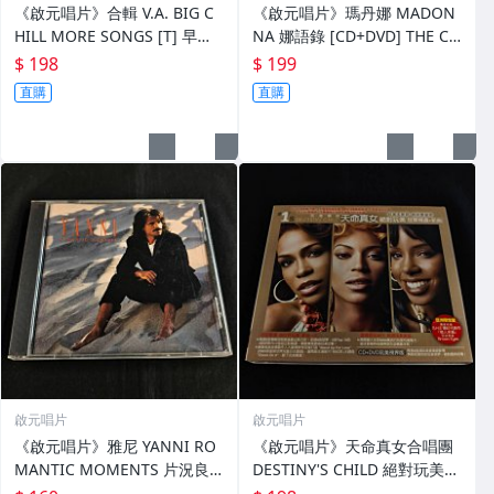
《啟元唱片》合輯 V.A. BIG C
《啟元唱片》瑪丹娜 MADON
HILL MORE SONGS [T] 早期
NA 娜語錄 [CD+DVD] THE CO
版片況良好
NFESSIONS TOUR 紙版CD+D
$ 198
$ 199
VD 片況良好
直購
直購
啟元唱片
啟元唱片
《啟元唱片》雅尼 YANNI RO
《啟元唱片》天命真女合唱團
MANTIC MOMENTS 片況良
DESTINY'S CHILD 絕對玩美
好
冠軍精選+新曲 #1'S 亞洲限定