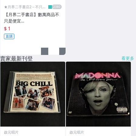
★月界二手書店2～不只是
便宜...★
【月界二手書店】數萬商品不
只是便宜…
$ 1
直購
賣家最新刊登
看更多
啟元唱片
啟元唱片