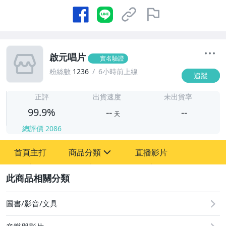
啟元唱片
實名驗證
粉絲數
1236
6小時前上線
追蹤
-
-
正評
出貨速度
未出貨率
99.9%
--
--
天
總評價
2086
-
首頁主打
商品分類
直播影片
-
sign
圖書/影音/文具
2
圖書/影音/文具