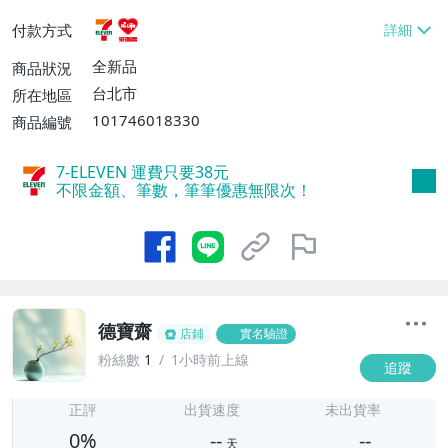
貨付款【免運費】
付款方式
全新品
商品狀況
台北市
所在地區
101746018330
商品編號
7-ELEVEN 運費只要
38
元
不限金額、筆數，筆筆優惠無限次！
德寶齋
店鋪
實名驗證
粉絲數
1
1小時前上線
追蹤
-
-
正評
出貨速度
未出貨率
0%
--
--
天