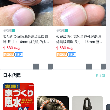
德寶齋
德寶齋
孤品西亞陰陽眼老纏絲瑪瑙圓
收藏級西亞高冰黑瞳佛眼老纏
珠 尺寸：16mm 紅彤彤的太陽
絲瑪瑙圓珠 尺寸：16mm 整顆
眼黑瞳天眼，呈現陰 天珠 瑪瑙
珠子通體高冰，只有 天珠 瑪瑙
$ 680
$ 680
92折
92折
古玩 二手【德寶齋】6343
古玩 二手【德寶齋】6344
折扣碼
直購
折扣碼
直購
日本代購
看全部