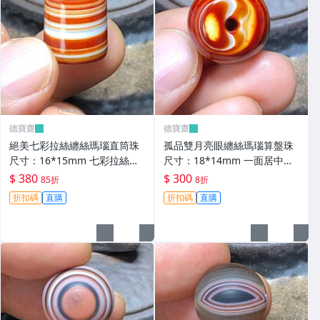
德寶齋
德寶齋
絕美七彩拉絲纏絲瑪瑙直筒珠
孤品雙月亮眼纏絲瑪瑙算盤珠
尺寸：16*15mm 七彩拉絲，
尺寸：18*14mm 一面居中月
螺旋上升，高瓷料子， 天珠 瑪
亮眼，超神奇，高瓷料 天珠 瑪
$ 380
$ 300
85折
8折
瑙 古玩 二手【德寶齋】6346
瑙 古玩 二手【德寶齋】6345
折扣碼
直購
折扣碼
直購