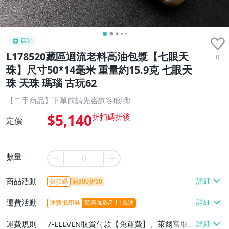
店鋪
L178520藏區迴流老料高油包漿【七眼天
0
珠】尺寸50*14毫米 重量約15.9克 七眼天
珠 天珠 瑪瑙 古玩62
【二手商品】下單前請先咨詢客服哦!
$5,140
定價
數量
商品活動
折扣碼
滿800折60
運費活動
運費抵用券
驚喜加碼7-11免運
運費規則
7-ELEVEN取貨付款【免運費】、萊爾富取