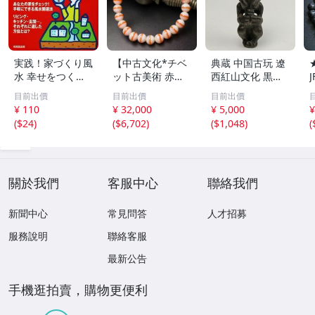
実践！家づくり風
【中古文化*チベ
典蔵 中国古玩 遼
水 幸せをつくる
ット古美術 赤縞
西紅山文化 黒曜
家とインテリア/
天眼瑪瑙丸珠 天
石 黒皮玉 太陽神
目前出價
目前出價
目前出價
浅野八郎(著者)
地天珠組み合わせ
祈祷像 唐物 骨董
¥ 110
¥ 32,000
¥ 5,000
¥
ブレスレット 縞
品 古美術 古玉 彫
(
$24
)
(
$6,702
)
(
$1,048
)
(
瑪瑙 古玩 アンテ
刻 時代物 魔除け
ィーク お守り コ
古代風 守護像 置
レクション 腕輪
物
】
關於我們
客服中心
聯絡我們
新聞中心
常見問答
人才招募
服務說明
聯絡客服
最新公告
手機逛拍賣，購物更便利