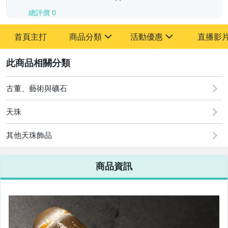
總評價
0
-
首頁主打
商品分類
活動優惠
直播影
-
sign
sign
其它
[全店] 追蹤本賣場立減60元【粉絲轉享】
2
古董、藝術與礦石
天珠
其他天珠飾品
商品資訊