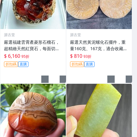
源古堂
源古堂
嚴選福建雲霄產菱形石榴石，
嚴選天然黃泥螺化石擺件，重
超精緻天然紅寶石，每面切割
量160克、167克，適合收藏與
工藝細膩，光采奪目宛如珍貴
裝飾 黃泥螺化石 擺件 異類化
$ 6,160
$ 810
95折
93折
寶石，多片完整晶體令人一見
石
折扣碼
直購
折扣碼
直購
傾心。收藏級精品 菱形 石榴石
紋石