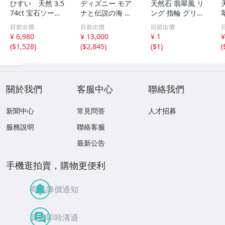
ひすい 天然 3.5
ディズニー モア
天然石 翡翠風 リ
74ct 宝石ソーテ
ナと伝説の海 テ
ング 指輪 グリー
ィング付き 11.7
フィティの心 新
ン系 ヴィンテー
目前出價
目前出價
目前出價
㎜×8.8㎜×3.8㎜
品 未開封
ジアクセサリー
¥ 6,980
¥ 13,000
¥ 1
¥
ルース（ 裸石 ）
(
$1,528
)
(
$2,845
)
(
$1
)
(
Y10181SA
2
關於我們
客服中心
聯絡我們
新聞中心
常見問答
人才招募
服務說明
聯絡客服
最新公告
手機逛拍賣，購物更便利
商品降價通知
買賣即時溝通