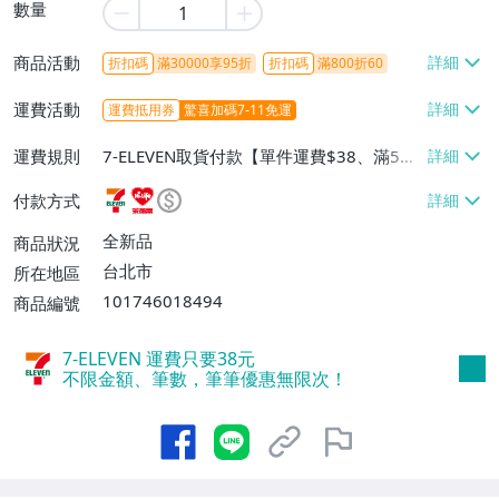
數量
商品活動
折扣碼
滿30000享95折
折扣碼
滿800折60
運費活動
運費抵用券
驚喜加碼7-11免運
運費規則
7-ELEVEN取貨付款【單件運費$38、滿5件
或消費滿$1298免運費】、7-ELEVEN取貨
付款方式
不付款【免運費】、萊爾富取貨付款【單件
運費$60、滿5件或消費滿$1298免運
全新品
商品狀況
費】、宅配/貨運【單件運費$120、滿5件
台北市
所在地區
或消費滿$1598免運費】
101746018494
商品編號
7-ELEVEN 運費只要
38
元
不限金額、筆數，筆筆優惠無限次！