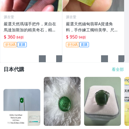
源古堂
源古堂
嚴選天然瑪瑙手把件，來自在
嚴選天然緬甸翡翠A貨邊角
馬達加斯加的精美奇石，精巧
料，手作練工獨特美學。尺寸
尺寸52×43×21mm，重達69
精準，紋裂自然呈現古典風
$ 360
$ 950
84折
94折
克。每一件都是獨特的藝術
韻。適合收藏與把玩。 天然緬
折扣碼
直購
折扣碼
直購
品，拍立得驚豔效果！推薦收
甸翡翠 手作料 辦公室擺件
藏家與喜愛美石
日本代購
看全部