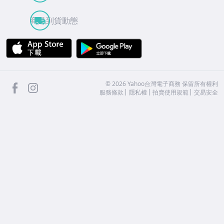
商品到貨動態
APP Store
Google Play
facebook
Instagram
©
2026
Yahoo台灣電子商務 保留所有權利
服務條款
隱私權
拍賣使用規範
交易安全