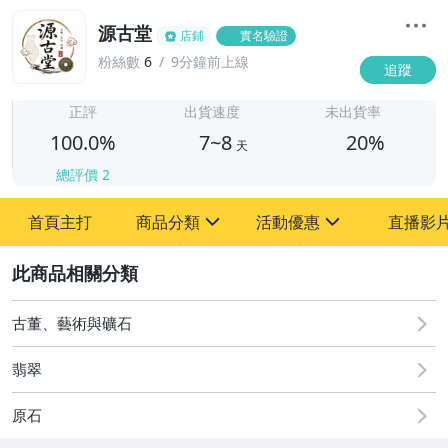
源古堂
店鋪
實名驗證
粉絲數
6
9分鐘前上線
追蹤
7
正評
出貨速度
未出貨率
100.0%
7~8
20%
天
總評價
2
首頁主打
商品分類
活動優惠
直播影
sign
sign
2
其它
[全店] 周年慶
[全店] 粉絲專享
古董、藝術與礦石
翡翠
原石