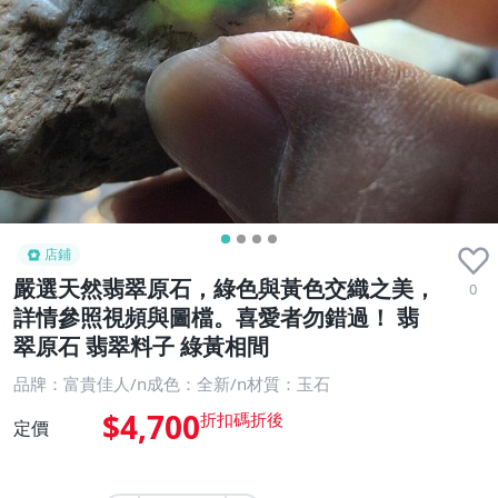
店鋪
嚴選天然翡翠原石，綠色與黃色交織之美，
0
詳情參照視頻與圖檔。喜愛者勿錯過！ 翡
翠原石 翡翠料子 綠黃相間
品牌：富貴佳人/n成色：全新/n材質：玉石
$4,700
定價