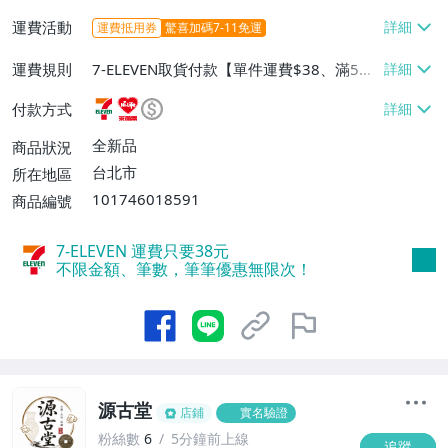
運費活動
運費抵用券
驚喜加碼7-11免運
運費規則
7-ELEVEN取貨付款【單件運費$38、滿5件
或消費滿$1298免運費】、7-ELEVEN取貨
付款方式
不付款【免運費】、萊爾富取貨付款【單件
運費$60、滿5件或消費滿$1298免運
全新品
商品狀況
費】、宅配/貨運【單件運費$120、滿5件
台北市
所在地區
或消費滿$1598免運費】
101746018591
商品編號
7-ELEVEN 運費只要
38
元
不限金額、筆數，筆筆優惠無限次！
源古堂
店鋪
實名驗證
粉絲數
6
5分鐘前上線
追蹤