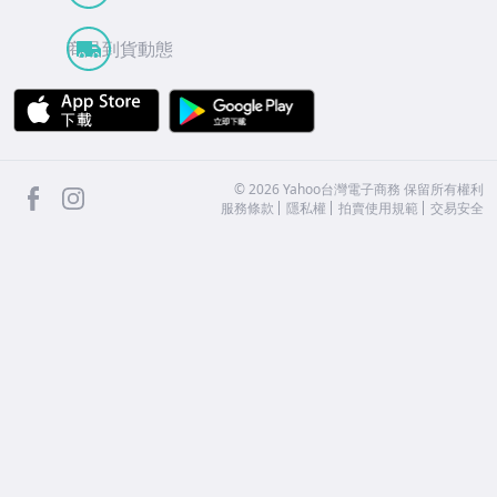
商品到貨動態
APP Store
Google Play
facebook
Instagram
©
2026
Yahoo台灣電子商務 保留所有權利
服務條款
隱私權
拍賣使用規範
交易安全