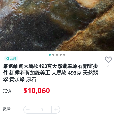
店鋪
嚴選緬甸大馬坎493克天然翡翠原石開窗掛
0
件 紅霧莽黃加綠美工 大馬坎 493克 天然翡
翠 黃加綠 原石
$10,060
定價
數量