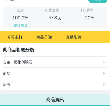
7
正評
出貨速度
未出貨率
100.0%
7~8
20%
天
總評價
2
首頁主打
商品分類
直播影片
2
古董、藝術與礦石
翡翠
原石
商品資訊