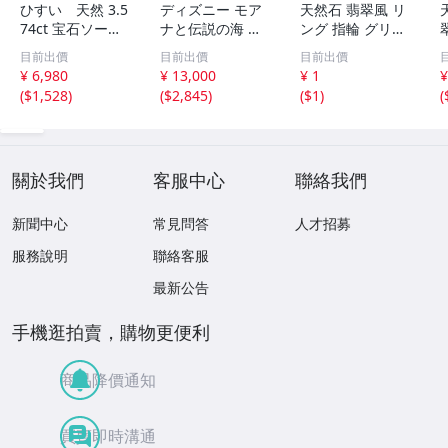
ひすい 天然 3.5
ディズニー モア
天然石 翡翠風 リ
74ct 宝石ソーテ
ナと伝説の海 テ
ング 指輪 グリー
ィング付き 11.7
フィティの心 新
ン系 ヴィンテー
目前出價
目前出價
目前出價
㎜×8.8㎜×3.8㎜
品 未開封
ジアクセサリー
¥ 6,980
¥ 13,000
¥ 1
¥
ルース（ 裸石 ）
(
$1,528
)
(
$2,845
)
(
$1
)
(
Y10181SA
2
關於我們
客服中心
聯絡我們
新聞中心
常見問答
人才招募
服務說明
聯絡客服
最新公告
手機逛拍賣，購物更便利
商品降價通知
買賣即時溝通