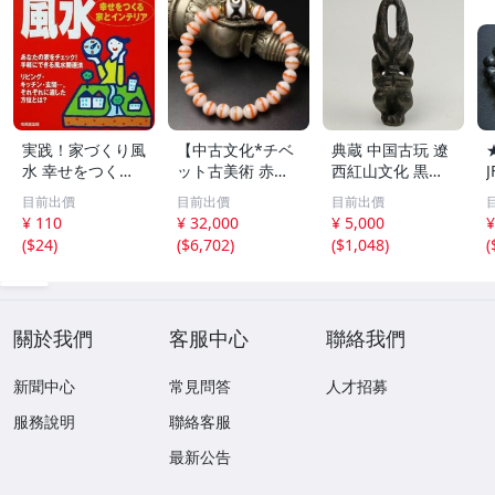
実践！家づくり風
【中古文化*チベ
典蔵 中国古玩 遼
水 幸せをつくる
ット古美術 赤縞
西紅山文化 黒曜
家とインテリア/
天眼瑪瑙丸珠 天
石 黒皮玉 太陽神
目前出價
目前出價
目前出價
浅野八郎(著者)
地天珠組み合わせ
祈祷像 唐物 骨董
¥ 110
¥ 32,000
¥ 5,000
¥
ブレスレット 縞
品 古美術 古玉 彫
(
$24
)
(
$6,702
)
(
$1,048
)
(
瑪瑙 古玩 アンテ
刻 時代物 魔除け
ィーク お守り コ
古代風 守護像 置
レクション 腕輪
物
】
關於我們
客服中心
聯絡我們
新聞中心
常見問答
人才招募
服務說明
聯絡客服
最新公告