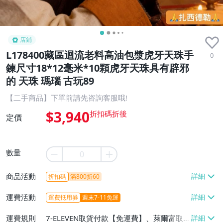
店鋪
L178400藏區迴流老料高油包漿虎牙天珠手
0
鍊尺寸18*12毫米*10顆虎牙天珠具有辟邪
的 天珠 瑪瑙 古玩89
【二手商品】下單前請先咨詢客服哦!
$3,940
定價
數量
商品活動
折扣碼
滿800折60
運費活動
運費抵用券
週末7-11免運
運費規則
7-ELEVEN取貨付款【免運費】、萊爾富取