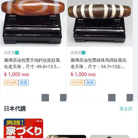
德寶齋
德寶齋
藏傳高油包漿天地鈣化龍紋風
藏傳高油包漿線珠馬蹄紋風化
化老天珠，尺寸: 49.6×13.5左
老天珠，尺寸：54.7×13左
右，材質：瑪瑙， 天珠 瑪瑙
右，材質：瑪瑙，玉髓 天珠 瑪
$ 1,000
$ 1,000
94折
94折
硃砂【德寶齋】406
瑙 硃砂【德寶齋】405
折扣碼
直購
折扣碼
直購
日本代購
看全部