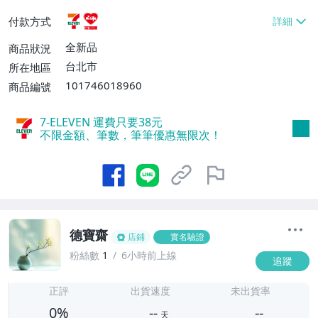
貨付款【免運費】
付款方式
全新品
商品狀況
台北市
所在地區
101746018960
商品編號
7-ELEVEN 運費只要
38
元
不限金額、筆數，筆筆優惠無限次！
德寶齋
店鋪
實名驗證
粉絲數
1
6小時前上線
追蹤
-
-
正評
出貨速度
未出貨率
0%
--
--
天