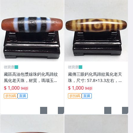
德寶齋
德寶齋
藏區高油包漿線珠鈣化馬蹄紋
藏傳三眼鈣化馬蹄紋風化老天
風化老天珠，材質，瑪瑙玉
珠，尺寸: 57.8×13.3左右，材
髓，尺寸：49.4×13左 天珠 瑪
質：瑪瑙，玉髓， 天珠 瑪瑙
$ 1,000
$ 1,000
94折
94折
瑙 硃砂【德寶齋】408
硃砂【德寶齋】407
折扣碼
直購
折扣碼
直購