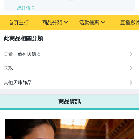
總評價
0
-
首頁主打
商品分類
活動優惠
直播影
-
sign
sign
其它
[全店] 追蹤本賣場立減60元【粉絲轉享】
2
古董、藝術與礦石
天珠
其他天珠飾品
商品資訊