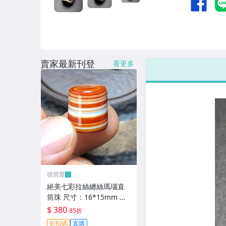
賣家最新刊登
看更多
德寶齋
絕美七彩拉絲纏絲瑪瑙直
筒珠 尺寸：16*15mm 七
彩拉絲，螺旋上升，高瓷
$ 380
85折
料子， 天珠 瑪瑙 古玩 二
折扣碼
直購