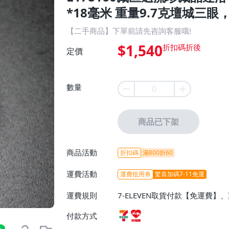
*18毫米 重量9.7克壇城三眼，
【二手商品】下單前請先咨詢客服哦!
$1,540
定價
數量
商品已下架
商品活動
折扣碼
滿800折60
運費活動
運費抵用券
驚喜加碼7-11免運
運費規則
7-ELEVEN取貨付款【免運費
付款方式