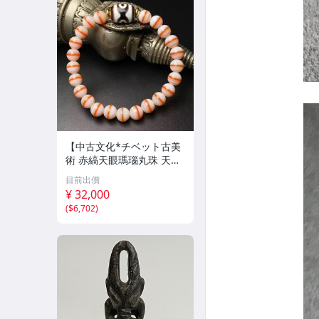
【中古文化*チベット古美
術 赤縞天眼瑪瑙丸珠 天地
天珠組み合わせブレスレッ
目前出價
ト 縞瑪瑙 古玩 アンティー
¥ 32,000
ク お守り コレクション 腕
(
$6,702
)
輪 】