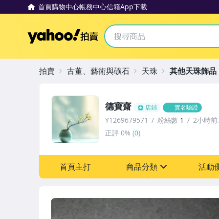
首頁
購物中心
帳務中心
信箱
App下載
Yahoo拍賣
拍賣
古董、藝術與礦石
天珠
其他天珠飾品
德寶齋
店鋪
實名驗證
Y1269679571
粉絲數
1
2小時前
正評
0%
(
0
)
首頁主打
商品分類
活動
sign
其它
[全店] 追蹤本賣場立減6