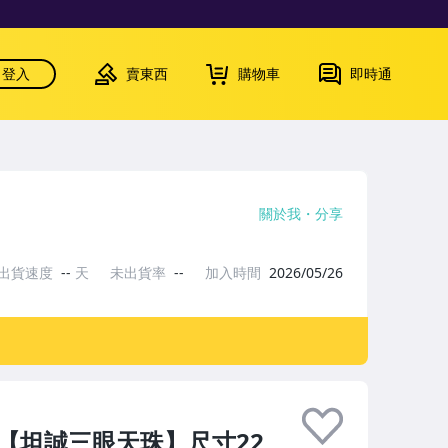
登入
賣東西
購物車
即時通
關於我
分享
出貨速度
--
天
未出貨率
--
加入時間
2026/05/26
洛【坦誠三眼天珠】尺寸22