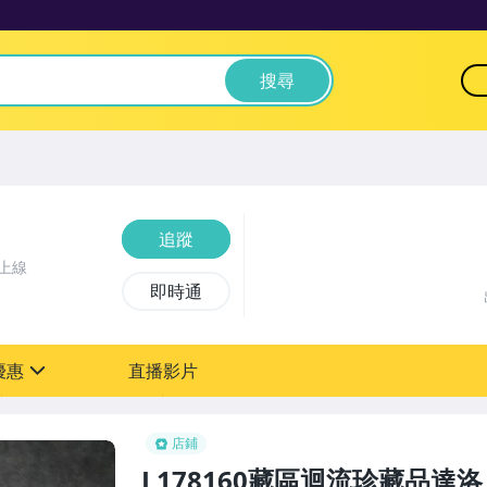
搜尋
追蹤
上線
即時通
優惠
直播影片
sign
0元【粉絲轉享】
店鋪
L178160藏區迴流珍藏品達