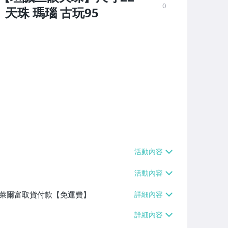
0
 天珠 瑪瑙 古玩95
】、萊爾富取貨付款【免運費】