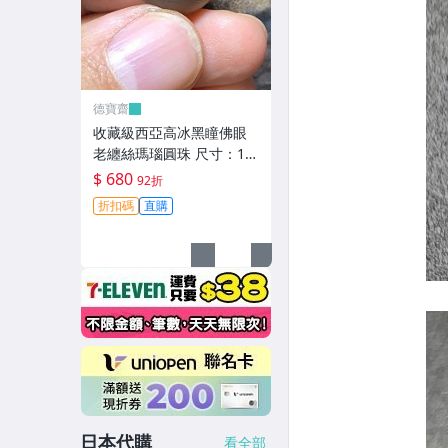
德寶齋
收藏級西亞高冰黑瞳佛眼
老纏絲瑪瑙圓珠 尺寸：16
mm 整顆珠子通體高冰，
$ 680
92折
只有 天珠 瑪瑙 古玩 二手
折扣碼
直購
【德寶齋】6344
日本代購
看全部