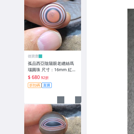
德寶齋
孤品西亞陰陽眼老纏絲瑪
瑙圓珠 尺寸：16mm 紅彤
彤的太陽眼黑瞳天眼，呈
$ 680
92折
現陰 天珠 瑪瑙 古玩 二手
折扣碼
直購
【德寶齋】6343