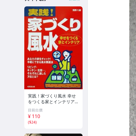
実践！家づくり風水 幸せ
をつくる家とインテリア/
浅野八郎(著者)
目前出價
¥ 110
(
$24
)