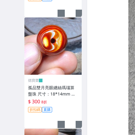
手【德寶齋】6346
德寶齋
孤品雙月亮眼纏絲瑪瑙算
盤珠 尺寸：18*14mm 一
面居中月亮眼，超神奇，
$ 300
8折
高瓷料 天珠 瑪瑙 古玩 二
折扣碼
直購
手【德寶齋】6345