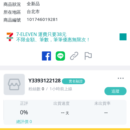
全新品
商品狀況
台北市
所在地區
101746019281
商品編號
7-ELEVEN 運費只要
38
元
不限金額、筆數，筆筆優惠無限次！
Y3393122128
實名驗證
粉絲數
0
1小時前上線
追蹤
-
-
正評
出貨速度
未出貨率
0%
--
--
天
總評價
0