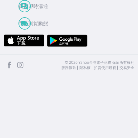
買賣即時溝通
商品到貨動態
APP Store
Google Play
facebook
Instagram
©
2026
Yahoo台灣電子商務 保留所有權利
服務條款
隱私權
拍賣使用規範
交易安全