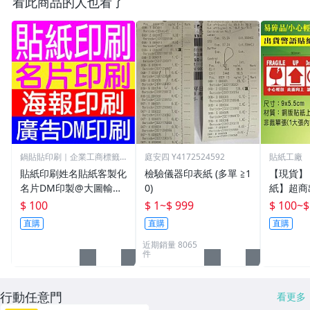
看此商品的人也看了
鍋貼貼印刷｜企業工商標籤
庭安四 Y4172524592
貼紙工廠
專門店
貼紙印刷姓名貼紙客製化
檢驗儀器印表紙 (多單 ≧1
【現貨】
名片DM印製@大圖輸出.
0)
紙】超商
電腦割字.海報印刷.廣告
小心輕放
$ 100
$ 1
~
$ 999
$ 100
~
$
行銷貼紙+產品標籤印刷
向上/賣
直購
直購
直購
+創意造型貼紙設計+反
品/寄貨
近期銷量 8065
光貼紙
件
行動任意門
看更多