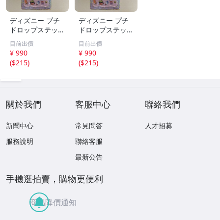
ディズニー プチ
ディズニー プチ
ドロップステッカ
ドロップステッカ
ー スイーツ カ
ー スイーツ カ
目前出價
目前出價
ップケーキ
ップケーキ
¥ 990
¥ 990
(
$215
)
(
$215
)
關於我們
客服中心
聯絡我們
新聞中心
常見問答
人才招募
服務說明
聯絡客服
最新公告
手機逛拍賣，購物更便利
商品降價通知