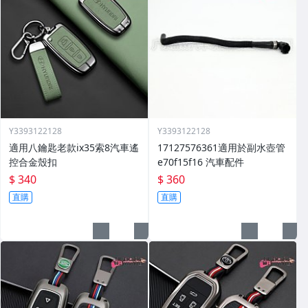
Y3393122128
Y3393122128
適用八鑰匙老款ix35索8汽車遙
17127576361適用於副水壺管
控合金殼扣
e70f15f16 汽車配件
$ 340
$ 360
直購
直購