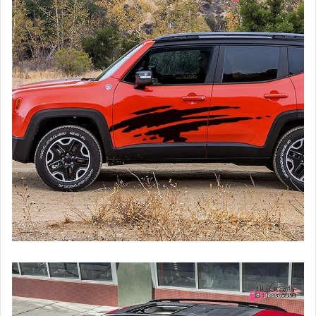
汽機車精品百貨
居家、家具與園藝
玩具、模型與公仔
偶像、球員卡與郵幣
女裝與服飾配件
手錶與飾品配件
女包精品與女鞋
家電與影音視聽