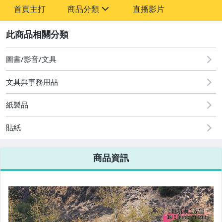
-
首頁主打
商品分類
直播影片
-
sign
2
圖書/影音/文具
圖書/影音/文具
文具與事務用品
古董、藝術與礦石
手機、配件與通訊
紙製品
美容保養與彩妝
貼紙
電腦、平板與周邊
商品資訊
相機、攝影與周邊
運動、戶外與休閒
嬰幼兒與孕婦