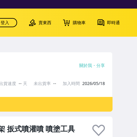
登入
賣東西
購物車
即時通
關於我
分享
出貨速度
--
天
未出貨率
--
加入時間
2026/05/18
架 扳式噴灌噴 噴塗工具