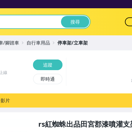
搜尋
車/腳踏車
自行車用品
停車架/立車架
追蹤
上線
即時通
播影片
rs紅蜘蛛出品田宮郡漆噴灌支