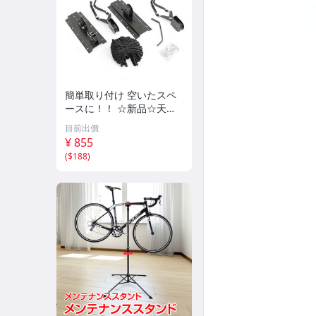
簡単取り付け 空いたスペ
ースに！！ ☆新品☆天吊
りタイプ バイク 自転車ス
目前出價
タンド ディスプレイスタ
¥ 855
ンド 展示スタンド リフト
(
$188
)
ラック