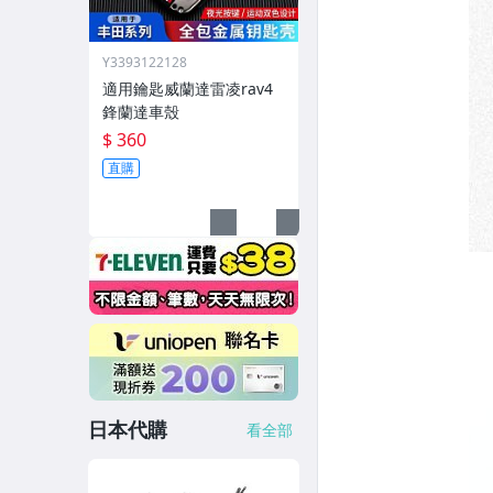
Y3393122128
適用鑰匙威蘭達雷凌rav4
鋒蘭達車殼
$ 360
直購
日本代購
看全部