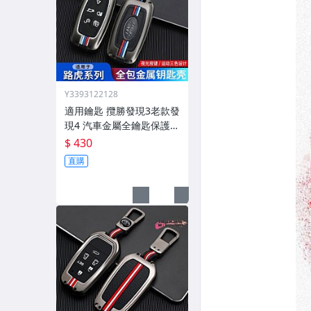
Y3393122128
適用鑰匙 攬勝發現3老款發
現4 汽車金屬全鑰匙保護殼
扣
$ 430
直購