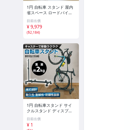
1円 自転車 スタンド 屋内
省スペース ロードバイク
メンテナンス ディスプレ
目前出價
イ 吊り下げ サイクル ラッ
¥ 9,979
ク グリップ 工具トレー付
(
$2,184
)
き ny326
1円 自転車スタンド サイ
クルスタンド ディスプレ
イ キャスター付き ロード
目前出價
バイク マウンテンバイク
¥ 1
シティサイクル 高さ調節