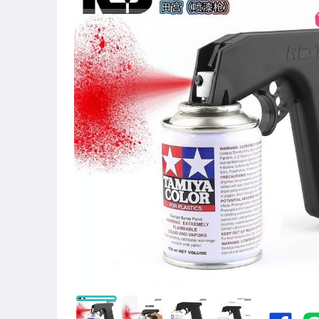
圖書/影音/文具
古董、藝術與礦石
手機、配件與通訊
美容保養與彩妝
電腦、平板與周邊
相機、攝影與周邊
運動、戶外與休閒
嬰幼兒與孕婦
汽機車精品百貨
居家、家具與園藝
玩具、模型與公仔