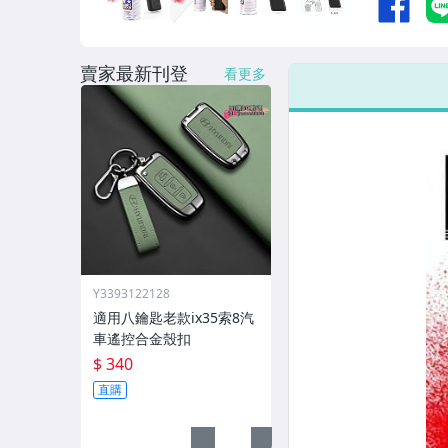
偶像、球員卡與郵幣
女裝與服飾配件
賣家最新刊登
看更多
手錶與飾品配件
女包精品與女鞋
家電與影音視聽
Y3393122128
適用八鑰匙老款ix35索8汽
車遙控合金殼扣
$ 340
直購