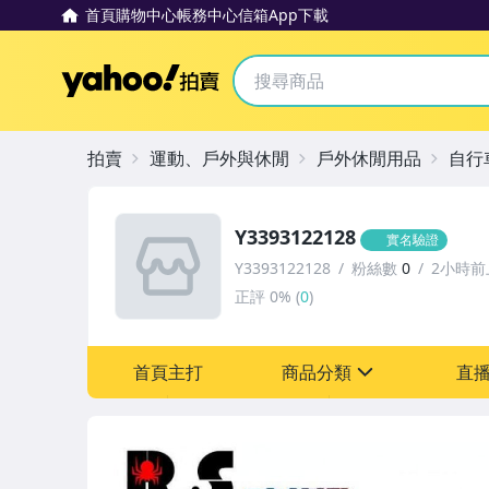
首頁
購物中心
帳務中心
信箱
App下載
Yahoo拍賣
拍賣
運動、戶外與休閒
戶外休閒用品
自行
Y3393122128
實名驗證
Y3393122128
粉絲數
0
2小時前
正評
0%
(
0
)
首頁主打
商品分類
直
sign