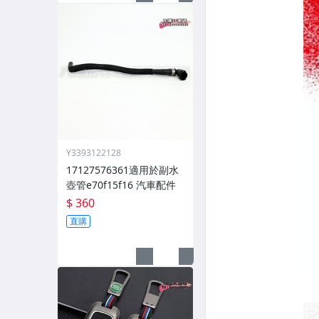
Y3393122128
17127576361適用於副水
壺管e70f15f16 汽車配件
$ 360
直購