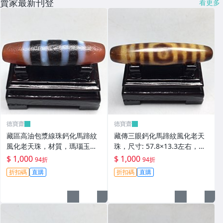
賣家最新刊登
看更多
德寶齋
德寶齋
藏區高油包漿線珠鈣化馬蹄紋
藏傳三眼鈣化馬蹄紋風化老天
風化老天珠，材質，瑪瑙玉
珠，尺寸: 57.8×13.3左右，材
髓，尺寸：49.4×13左 天珠 瑪
質：瑪瑙，玉髓， 天珠 瑪瑙
$ 1,000
$ 1,000
94折
94折
瑙 硃砂【德寶齋】408
硃砂【德寶齋】407
折扣碼
直購
折扣碼
直購