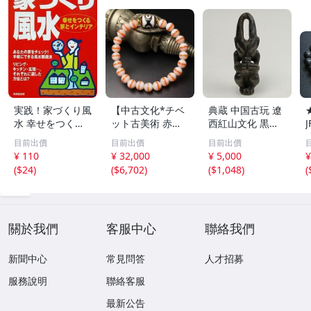
実践！家づくり風
【中古文化*チベ
典蔵 中国古玩 遼
水 幸せをつくる
ット古美術 赤縞
西紅山文化 黒曜
家とインテリア/
天眼瑪瑙丸珠 天
石 黒皮玉 太陽神
目前出價
目前出價
目前出價
浅野八郎(著者)
地天珠組み合わせ
祈祷像 唐物 骨董
¥ 110
¥ 32,000
¥ 5,000
¥
ブレスレット 縞
品 古美術 古玉 彫
(
$24
)
(
$6,702
)
(
$1,048
)
(
瑪瑙 古玩 アンテ
刻 時代物 魔除け
ィーク お守り コ
古代風 守護像 置
レクション 腕輪
物
】
關於我們
客服中心
聯絡我們
新聞中心
常見問答
人才招募
服務說明
聯絡客服
最新公告