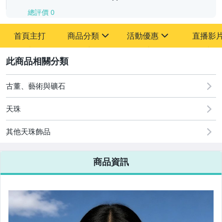
總評價
0
-
首頁主打
商品分類
活動優惠
直播影
-
sign
sign
其它
[全店] 追蹤本賣場立減60元【粉絲轉享】
2
古董、藝術與礦石
天珠
其他天珠飾品
商品資訊