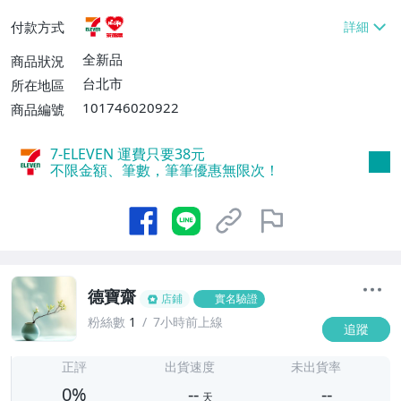
貨付款【免運費】
付款方式
全新品
商品狀況
台北市
所在地區
101746020922
商品編號
7-ELEVEN 運費只要
38
元
不限金額、筆數，筆筆優惠無限次！
德寶齋
店鋪
實名驗證
粉絲數
1
7小時前上線
追蹤
-
-
正評
出貨速度
未出貨率
0%
--
--
天