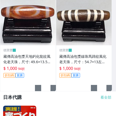
德寶齋
德寶齋
藏傳高油包漿天地鈣化龍紋風
藏傳高油包漿線珠馬蹄紋風化
化老天珠，尺寸: 49.6×13.5左
老天珠，尺寸：54.7×13左
右，材質：瑪瑙， 天珠 瑪瑙
右，材質：瑪瑙，玉髓 天珠 瑪
$ 1,000
$ 1,000
94折
94折
硃砂【德寶齋】406
瑙 硃砂【德寶齋】405
折扣碼
直購
折扣碼
直購
日本代購
看全部