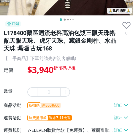
店鋪
L178400藏區迴流老料高油包漿三眼天珠搭
0
配天眼天珠、虎牙天珠、藏銀金剛杵、水晶
天珠 瑪瑙 古玩168
【二手商品】下單前請先咨詢客服哦!
$3,940
定價
數量
商品活動
折扣碼
滿800折60
運費活動
運費抵用券
週末7-11免運
運費規則
7-ELEVEN取貨付款【免運費】、萊爾富取