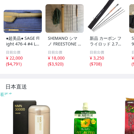
●超美品● SAGE Fl
SHIMANO シマ
新品 カーボン フ
S
ight 476-4 #4 Li
ノ FREESTONE F
ライロッド 2.7m
ne 7'6” 3 -1/16
V #3 8'3 FV833P
#5/6 ４ピース
目前出價
目前出價
目前出價
OZ オレンジブラ
5pcs フライロッ
¥ 22,000
¥ 18,000
¥ 3,250
¥
ンクス
ド ケース・袋付
(
$4,791
)
(
$3,920
)
(
$708
)
(
き
日本直送
看更多