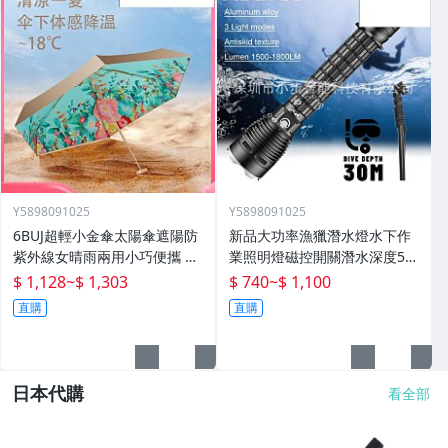
Y5898091025
Y5898091025
6BUJ超輕小金傘太陽傘遮陽防
新品大功率漁獵潛水燈水下作
紫外線女晴雨兩用小巧便攜 五
業照明燈磁控開關潛水深度50
折傘
米高流明
$ 1,128
~
$ 1,303
$ 740
~
$ 1,100
直購
直購
日本代購
看全部