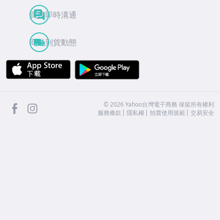
買賣即時溝通
商品到貨動態
APP Store
Google Play
facebook
Instagram
©
2026
Yahoo台灣電子商務 保留所有權利
服務條款
隱私權
拍賣使用規範
交易安全