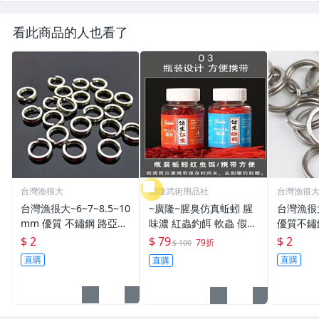
看此商品的人也看了
台灣漁很大
廣隆武術用品社
台灣漁很
台灣漁很大~6~7~8.5~10
~廣隆~腥臭仿真蚯蚓 腥
台灣漁很
mm 優質 不鏽鋼 路亞環
味濃 紅蟲釣餌 軟蟲 假蚯
優質不鏽
S型開口 扁平 打扁 打平
蚓 海魚餌 紅蟲 路亞餌
平 打扁 打平 路
$ 2
$ 79
$ 2
79折
$ 100
路亞 雙環 雙圈 強力
假餌 誘餌 仿生餌 擬餌
雙環 路亞環
直購
直購
直購
路亞軟餌
路亞環