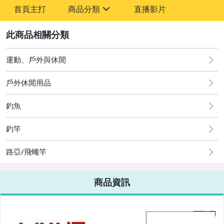
-
首頁主打
商品分類
直播影片
-
sign
2
運動、戶外與休閒
圖書/影音/文具
戶外休閒用品
古董、藝術與礦石
釣魚
手機、配件與通訊
美容保養與彩妝
釣竿
電腦、平板與周邊
路亞/飛蠅竿
相機、攝影與周邊
商品資訊
運動、戶外與休閒
嬰幼兒與孕婦