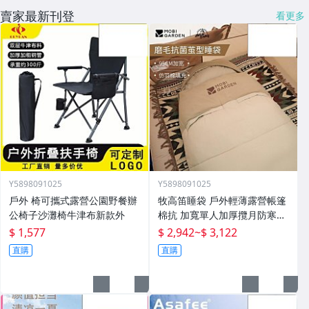
賣家最新刊登
看更多
Y5898091025
Y5898091025
戶外 椅可攜式露營公園野餐辦
牧高笛睡袋 戶外輕薄露營帳篷
公椅子沙灘椅牛津布新款外
棉抗 加寬單人加厚攬月防寒被
子
$ 1,577
$ 2,942
~
$ 3,122
直購
直購