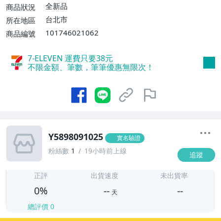
全新品
商品狀況
台北市
所在地區
101746021062
商品編號
7-ELEVEN 運費只要
38
元
不限金額、筆數，筆筆優惠無限次！
Y5898091025
實名驗證
粉絲數
1
19小時前上線
追蹤
-
-
正評
出貨速度
未出貨率
0%
--
--
天
總評價
0