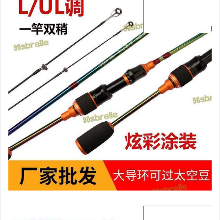
汽機車精品百貨
居家、家具與園藝
玩具、模型與公仔
男性精品與服飾
女裝與服飾配件
偶像、球員卡與郵幣
手錶與飾品配件
女包精品與女鞋
家電與影音視聽