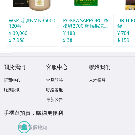
WSP 珍珠NMN36000
POKKA SAPPORO 檸
ORIHI
120粒
檬酸2700 檸檬果凍飲
袋
165g
¥ 39,060
¥ 188
¥ 784
$ 7,968
$ 38
$ 159
關於我們
客服中心
聯絡我們
新聞中心
常見問答
人才招募
服務說明
聯絡客服
最新公告
手機逛拍賣，購物更便利
商品降價通知