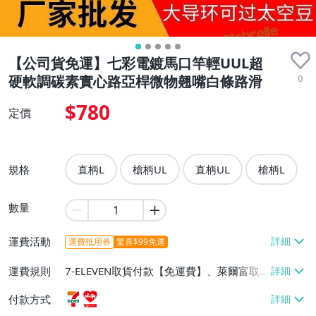
【公司貨免運】七彩電鍍馬口竿輕UUL超
0
硬軟調碳素實心路亞桿微物翹嘴白條路滑
$780
定價
規格
直柄L
槍柄UL
直柄UL
槍柄L
數量
運費活動
運費抵用券
驚喜$99免運
運費規則
7-ELEVEN取貨付款【免運費】、萊爾富取
貨付款【免運費】
付款方式