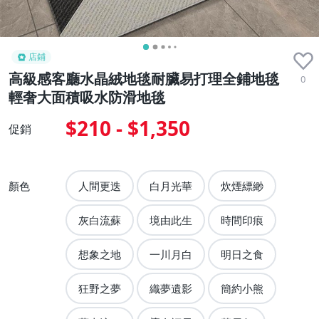
店鋪
高級感客廳水晶絨地毯耐臟易打理全鋪地毯
0
輕奢大面積吸水防滑地毯
$210 - $1,350
促銷
顏色
人間更迭
白月光華
炊煙縹緲
灰白流蘇
境由此生
時間印痕
想象之地
一川月白
明日之食
狂野之夢
織夢遺影
簡約小熊