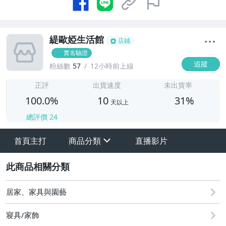
緹歐婭生活館
店鋪
實名驗證
追蹤
粉絲數
57
12小時前上線
1
正評
出貨速度
未出貨率
100.0%
10
31%
天以上
總評價
24
首頁主打
商品分類
直播影片
sign
其它
2
居家、家具與園藝
寢具/家飾