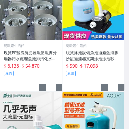
緹歐婭生活館
緹歐婭生活館
現貨PP豎流沉淀器魚便魚糞分
現貨泳池設備魚池過濾藍海豚
離器污水處理魚池排污化水產
沙缸過濾器支架泳池泳池砂缸
殖設備
水泵機組
$ 6,136
~
$ 54,870
$ 590
~
$ 17,098
直購
直購