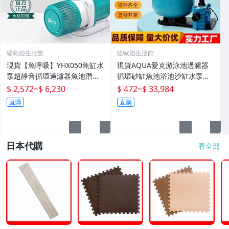
緹歐婭生活館
緹歐婭生活館
現貨【魚呼吸】YHX050魚缸水
現貨AQUA愛克游泳池過濾器
泵超靜音循環過濾器魚池潛水
循環砂缸魚池浴池沙缸水泵一
底吸變頻水陸
體機水處理設備
$ 2,572
~
$ 6,230
$ 472
~
$ 33,984
直購
直購
日本代購
看全部