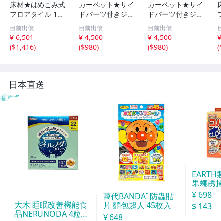
床材★はめこみ式
カーペット★サイ
カーペット★サイ
フロアタイル 12
ドパーツ付きジョ
ドパーツ付きジョ
枚セット 1.5畳/
イントマット 16
イントマット 16
目前出價
目前出價
目前出價
木目調 フローリ
枚セット 大判60c
枚セット 大判60c
¥ 6,501
¥ 4,500
¥ 4,500
¥
ング DIY 賃貸OK/
m 安心の低ホル
m 安心の低ホル
(
$1,416
)
(
$980
)
(
$980
)
(
防炎 防水 抗菌 床
ムアルデヒド 防
ムアルデヒド 防
暖対応/ホワイト
音 保温 水洗い/ブ
音 保温 水洗い/ベ
オーク/a5
ラウン/a7
ージュ＆モカ/a4
日本直送
看更多
EART
果蠅誘捕
¥ 698
萬代BANDAI 防蟲貼
大木 睡眠改善機能食
片 麵包超人 45枚入
$ 143
品NERUNODA 4粒22
¥ 648