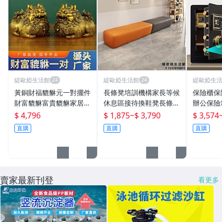
緹歐婭生活館
緹歐婭生活館
緹歐婭生
黃銅財福貔貅元一對擺件
長條凳培訓機構家長等候
保險櫃保
財富貔貅富貴貔貅家居客
休息區接待換鞋凳長條沙
辦公保險
廳店鋪裝飾
發沙發椅卡座
防盜小型
$ 4,796
$ 1,875
~
$ 3,790
$ 3,574
直購
直購
直購
賣家最新刊登
看更多