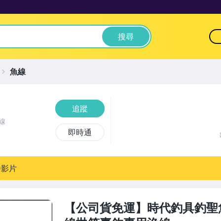
搜尋
魚線
追蹤
線
即時通
播影片
【公司貨免運】時代釣具釣聖