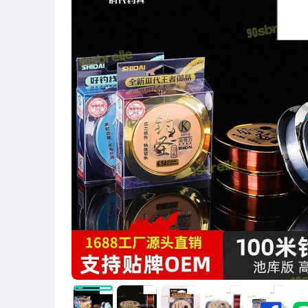
圖書/影音/文具
古董、藝術與礦石
手機、配件與通訊
美容保養與彩妝
電腦、平板與周邊
相機、攝影與周邊
運動、戶外與休閒
嬰幼兒與孕婦
汽機車精品百貨
居家、家具與園藝
玩具、模型與公仔