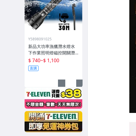
Y5898091025
新品大功率漁獵潛水燈水
下作業照明燈磁控開關潛
水深度50米高流明
$ 740
~
$ 1,100
直購