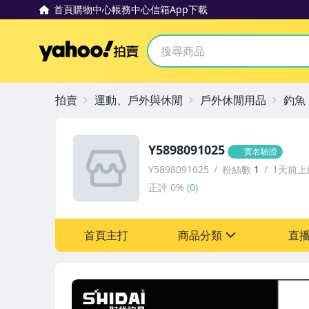
首頁
購物中心
帳務中心
信箱
App下載
Yahoo拍賣
拍賣
運動、戶外與休閒
戶外休閒用品
釣魚
Y5898091025
實名驗證
Y5898091025
粉絲數
1
1天前上
正評
0%
(
0
)
首頁主打
商品分類
直
sign