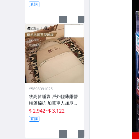
直購
Y5898091025
牧高笛睡袋 戶外輕薄露營
帳篷棉抗 加寬單人加厚攬
月防寒被子
$ 2,942
~
$ 3,122
直購