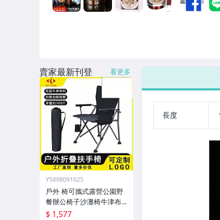
男性精品與服飾
女裝與服飾配件
偶像、球員卡與郵幣
手錶與飾品配件
賣家最新刊登
看更多
女包精品與女鞋
家電與影音視聽
長度
Y5898091025
戶外 椅可攜式露營公園野
餐辦公椅子沙灘椅牛津布
新款外
$ 1,577