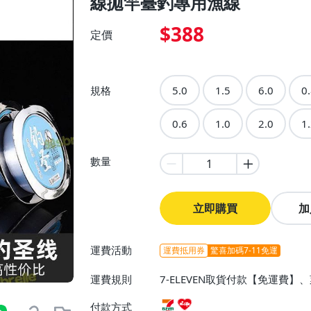
線拋竿臺釣專用漁線
$388
定價
規格
5.0
1.5
6.0
0
0.6
1.0
2.0
1
數量
立即購買
加
運費活動
運費抵用券
驚喜加碼7-11免運
運費規則
7-ELEVEN取貨付款【免運費
付款方式