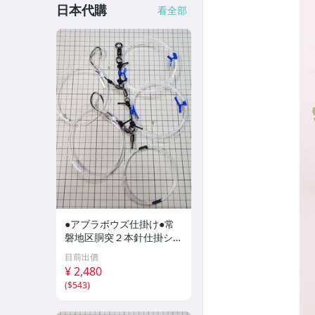
日本代購
看全部
●アブラボウズ仕掛け●常
磐地区胴突２本針仕掛ショ
ート仕様（単針仕様）３５
目前出價
－５０号●
¥ 2,480
(
$543
)