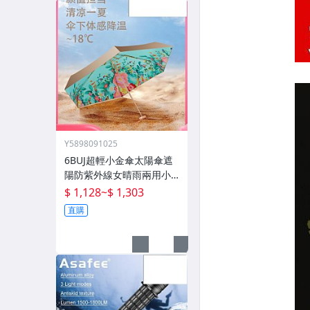
Y5898091025
6BUJ超輕小金傘太陽傘遮
陽防紫外線女晴雨兩用小
巧便攜 五折傘
$ 1,128
~
$ 1,303
直購