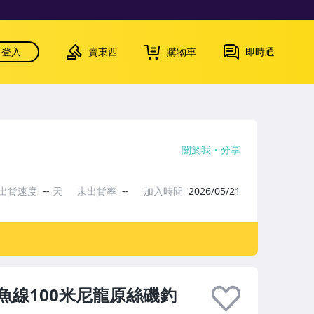
登入
賣東西
購物車
即時通
關於我
分享
出貨速度
--
天
未出貨率
--
加入時間
2026/05/21
魚線100米尼龍原絲磯釣