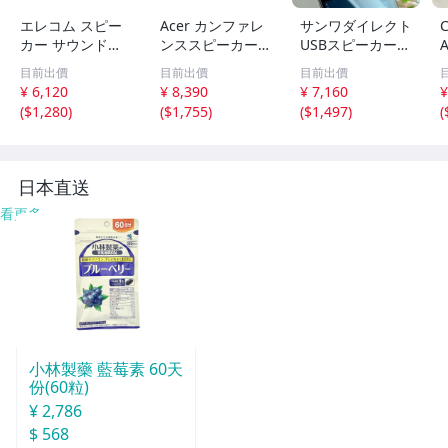
エレコム スピー
Acer カンファレ
サンワダイレクト
カー サウンドバ
ンススピーカー A
USBスピーカー
A
ー風 [有線/Bluet
SK130 スピーカ
サウンドバー ク
目前出價
目前出價
目前出價
ooth両対応] PC T
ーフォン 会議用
リップ式 自立可
¥ 6,120
¥ 8,390
¥ 7,160
¥
V スマホ タブレ
マイク スピーカ
能 コンパクト 6
(
$1,280
)
(
$1,755
)
(
$1,497
)
(
ットに behav ブ
ー 一体型 双方向
W パッシブラジ
ラッkt
通話 USBマイkt
エーター内蔵 400
-Skt
日本直送
看更多
小林製藥 藍莓素 60天
份(60粒)
¥ 2,786
$ 568