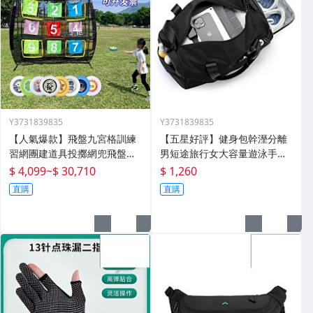
Y3731839835
Y3731839835
【人氣爆款】飛盤九宮格訓練
【五星好評】健身包幹溼分離
習網團建道具投擲網兜飛盤架
男短途旅行女大容量遊泳手提
戶外運動拓展遊戲
包大獨立鞋倉
$ 4,099
~
$ 30,710
$ 1,260
直購
直購