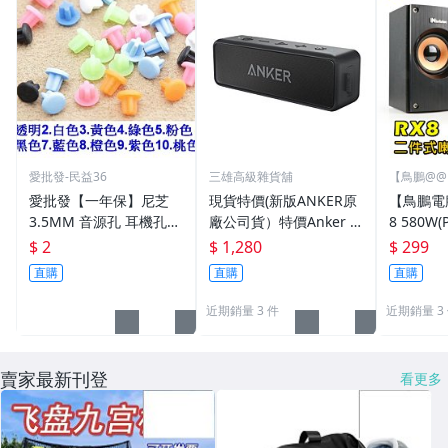
愛批發-民益36
三雄高級雜貨舖
【鳥鵬@
愛批發【一年保】尼芝
現貨特價(新版ANKER原
【鳥鵬電腦】
3.5MM 音源孔 耳機孔
廠公司貨）特價Anker s
8 580W(P
防水 防銹 防塵塞【十色
oundcore 2 藍芽喇叭 2
道 US
$ 2
$ 1,280
$ 299
可選-台灣製】手機 電腦
4小時續航 IPX7防水 低
S288 
直購
直購
直購
筆電 家電 保護蓋
音加強 可串連用雙聲道
播放 5.0
近期銷量 3 件
近期銷量 3
賣家最新刊登
看更多