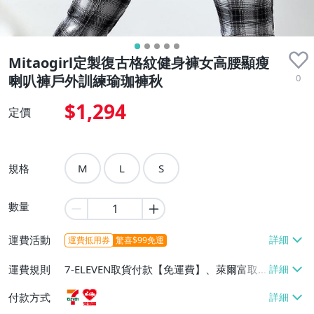
Mitaogirl定製復古格紋健身褲女高腰顯瘦
0
喇叭褲戶外訓練瑜珈褲秋
$1,294
定價
規格
M
L
S
數量
運費活動
運費抵用券
驚喜$99免運
運費規則
7-ELEVEN取貨付款【免運費】、萊爾富取
貨付款【免運費】
付款方式