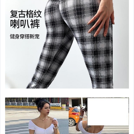
汽機車精品百貨
居家、家具與園藝
玩具、模型與公仔
男性精品與服飾
女裝與服飾配件
偶像、球員卡與郵幣
手錶與飾品配件
女包精品與女鞋
家電與影音視聽