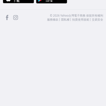
facebook
Instagram
©
2026
Yahoo台灣電子商務 保留所有權利
服務條款
隱私權
拍賣使用規範
交易安全