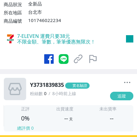
全新品
商品狀況
台北市
所在地區
101746022234
商品編號
7-ELEVEN 運費只要
38
元
不限金額、筆數，筆筆優惠無限次！
Y3731839835
實名驗證
粉絲數
0
8小時前上線
追蹤
-
-
正評
出貨速度
未出貨率
0%
--
--
天
總評價
0