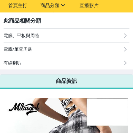
-
首頁主打
商品分類
直播影片
-
sign
2
電腦、平板與周邊
圖書/影音/文具
電腦/筆電周邊
古董、藝術與礦石
有線喇叭
手機、配件與通訊
美容保養與彩妝
商品資訊
電腦、平板與周邊
相機、攝影與周邊
運動、戶外與休閒
嬰幼兒與孕婦