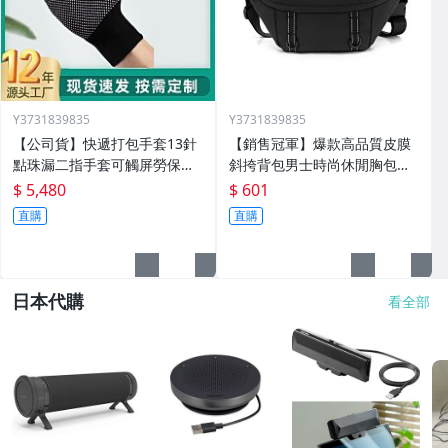
Y3731839835
Y3731839835
【公司貨】快遞打包手套13針
【銷售冠軍】爆款高品質皮膜
點珠漏二指手套可觸屏勞保止
斜挎背包男士時尚休閒胸包外
滑外賣騎行手套定製
出方便單肩斜挎包
$ 5,480
$ 601
直購
直購
日本代購
看全部