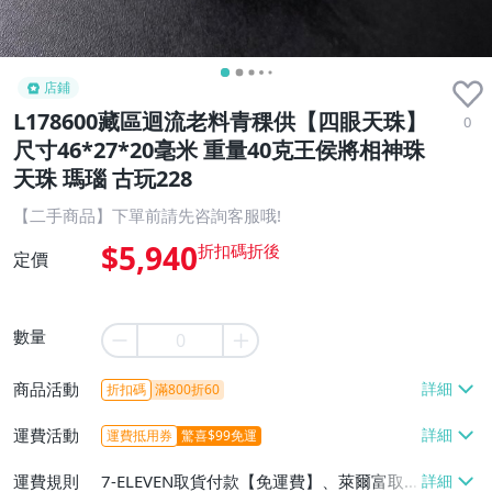
店鋪
L178600藏區迴流老料青稞供【四眼天珠】
0
尺寸46*27*20毫米 重量40克王侯將相神珠
天珠 瑪瑙 古玩228
【二手商品】下單前請先咨詢客服哦!
$5,940
定價
數量
商品活動
折扣碼
滿800折60
運費活動
運費抵用券
驚喜$99免運
運費規則
7-ELEVEN取貨付款【免運費】、萊爾富取