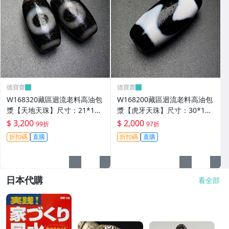
德寶齋
德寶齋
W168320藏區迴流老料高油包
W168200藏區迴流老料高油包
漿【天地天珠】尺寸：21*11
漿【虎牙天珠】尺寸：30*13
毫米 重量8.3克天圓地方， 天
毫米 重量8.8克一顆可以改 天
$ 3,200
$ 2,000
99折
97折
珠 瑪瑙 文玩【德寶齋】999
珠 瑪瑙 文玩【德寶齋】497
折扣碼
直購
折扣碼
直購
日本代購
看全部