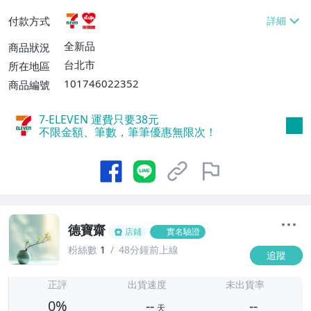
貨付款【免運費】
付款方式
全新品
商品狀況
台北市
所在地區
101746022352
商品編號
7-ELEVEN 運費只要
38
元
不限金額、筆數，筆筆優惠無限次！
德寶齋
店鋪
實名驗證
粉絲數
1
48分鐘前上線
追蹤
-
-
正評
出貨速度
未出貨率
0%
--
--
天