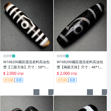
德寶齋
德寶齋
W168200藏區迴流老料高油包
W168200藏區迴流老料高油包
漿【三眼天珠】尺寸：58*13
漿【兩眼天珠】尺寸：48*12
毫米 重量15.2克馬蹄清紋晰 天
毫米 重量11克圖騰清晰流暢
$ 2,000
$ 2,000
97折
97折
珠 瑪瑙 文玩【德寶齋】499
天珠 瑪瑙 文玩【德寶齋】498
折扣碼
直購
折扣碼
直購