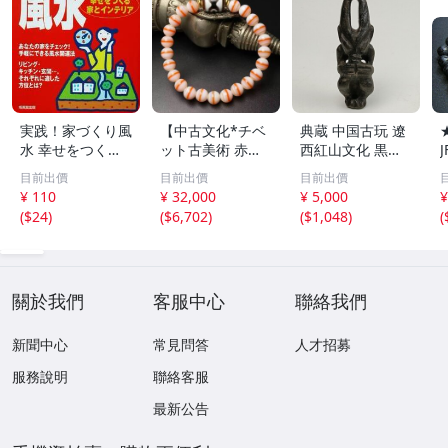
実践！家づくり風
【中古文化*チベ
典蔵 中国古玩 遼
水 幸せをつくる
ット古美術 赤縞
西紅山文化 黒曜
家とインテリア/
天眼瑪瑙丸珠 天
石 黒皮玉 太陽神
目前出價
目前出價
目前出價
浅野八郎(著者)
地天珠組み合わせ
祈祷像 唐物 骨董
¥ 110
¥ 32,000
¥ 5,000
¥
ブレスレット 縞
品 古美術 古玉 彫
(
$24
)
(
$6,702
)
(
$1,048
)
(
瑪瑙 古玩 アンテ
刻 時代物 魔除け
ィーク お守り コ
古代風 守護像 置
レクション 腕輪
物
】
關於我們
客服中心
聯絡我們
新聞中心
常見問答
人才招募
服務說明
聯絡客服
最新公告