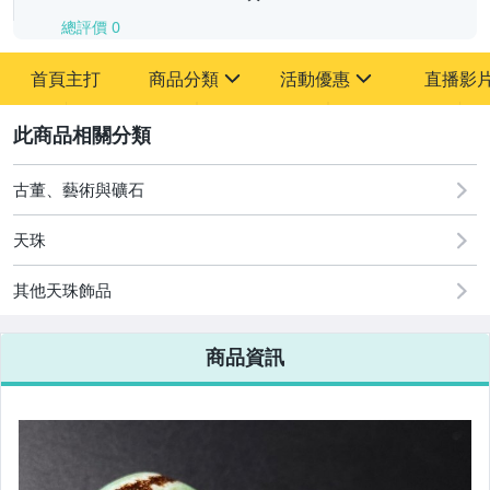
總評價
0
-
首頁主打
商品分類
活動優惠
直播影
-
sign
sign
其它
[全店] 追蹤本賣場立減60元【粉絲轉享】
2
古董、藝術與礦石
天珠
其他天珠飾品
商品資訊