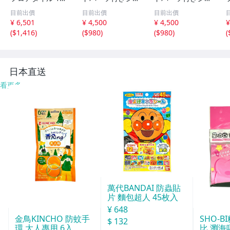
枚セット 1.5畳/
イントマット 16
イントマット 16
目前出價
目前出價
目前出價
木目調 フローリ
枚セット 大判60c
枚セット 大判60c
¥ 6,501
¥ 4,500
¥ 4,500
¥
ング DIY 賃貸OK/
m 安心の低ホル
m 安心の低ホル
(
$1,416
)
(
$980
)
(
$980
)
(
防炎 防水 抗菌 床
ムアルデヒド 防
ムアルデヒド 防
暖対応/ホワイト
音 保温 水洗い/ブ
音 保温 水洗い/ベ
オーク/a5
ラウン/a7
ージュ＆モカ/a4
日本直送
看更多
萬代BANDAI 防蟲貼
片 麵包超人 45枚入
¥ 648
SHO-
金鳥KINCHO 防蚊手
$ 132
比 瀏海
環 大人專用 6入