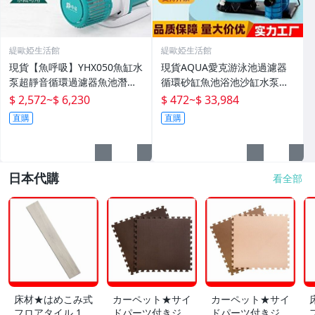
緹歐婭生活館
緹歐婭生活館
現貨【魚呼吸】YHX050魚缸水
現貨AQUA愛克游泳池過濾器
泵超靜音循環過濾器魚池潛水
循環砂缸魚池浴池沙缸水泵一
底吸變頻水陸
體機水處理設備
$ 2,572
~
$ 6,230
$ 472
~
$ 33,984
直購
直購
日本代購
看全部
床材★はめこみ式
カーペット★サイ
カーペット★サイ
フロアタイル 12
ドパーツ付きジョ
ドパーツ付きジョ