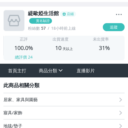
緹歐婭生活館
店鋪
實名驗證
追蹤
粉絲數
57
18小時前上線
1
正評
出貨速度
未出貨率
100.0%
10
31%
天以上
總評價
24
首頁主打
商品分類
直播影片
sign
其它
2
居家、家具與園藝
寢具/家飾
地毯/墊子