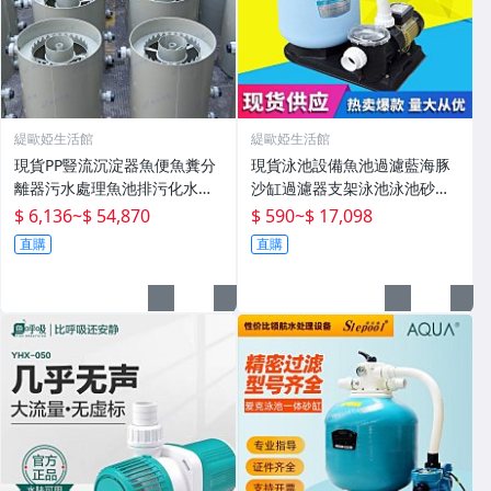
緹歐婭生活館
緹歐婭生活館
現貨PP豎流沉淀器魚便魚糞分
現貨泳池設備魚池過濾藍海豚
離器污水處理魚池排污化水產
沙缸過濾器支架泳池泳池砂缸
殖設備
水泵機組
$ 6,136
~
$ 54,870
$ 590
~
$ 17,098
直購
直購