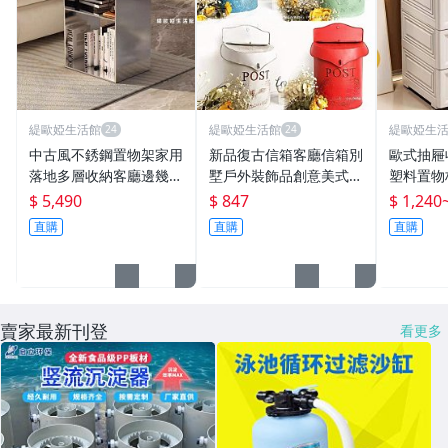
緹歐婭生活館
緹歐婭生活館
緹歐婭生
中古風不銹鋼置物架家用
新品復古信箱客廳信箱別
歐式抽屜
落地多層收納客廳邊幾臥
墅戶外裝飾品創意美式庭
塑料置物
室床頭柜創意邊柜
院金屬壁掛報白色綠色
柜雜物整
$ 5,490
$ 847
$ 1,240
直購
直購
直購
賣家最新刊登
看更多