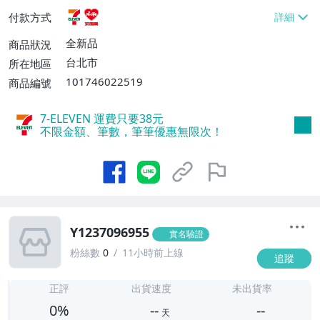
貨付款【免運費】
付款方式
全新品
商品狀況
台北市
所在地區
101746022519
商品編號
7-ELEVEN 運費只要
38
元
不限金額、筆數，筆筆優惠無限次！
Y1237096955
實名驗證
粉絲數
0
11小時前上線
追蹤
-
-
正評
出貨速度
未出貨率
0%
--
--
天