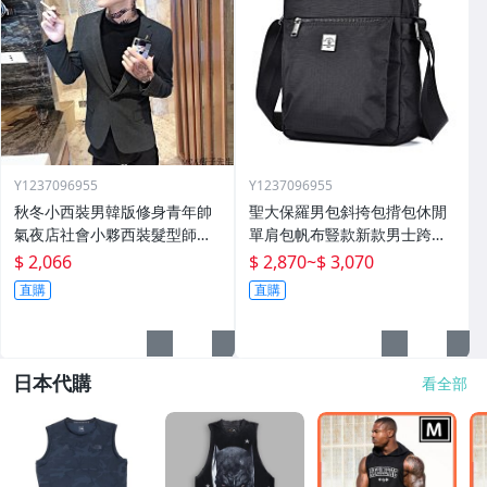
Y1237096955
Y1237096955
秋冬小西裝男韓版修身青年帥
聖大保羅男包斜挎包揹包休閒
氣夜店社會小夥西裝髮型師外
單肩包帆布豎款新款男士跨包
套潮
牛津布包
$ 2,066
$ 2,870
~
$ 3,070
直購
直購
日本代購
看全部