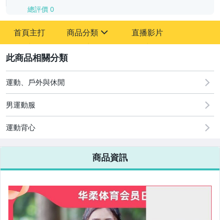
總評價
0
-
首頁主打
商品分類
直播影片
-
sign
2
運動、戶外與休閒
圖書/影音/文具
男運動服
古董、藝術與礦石
美容保養與彩妝
運動背心
電腦、平板與周邊
商品資訊
相機、攝影與周邊
運動、戶外與休閒
嬰幼兒與孕婦