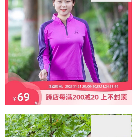
汽機車精品百貨
居家、家具與園藝
玩具、模型與公仔
男性精品與服飾
女裝與服飾配件
偶像、球員卡與郵幣
手錶與飾品配件
女包精品與女鞋
家電與影音視聽