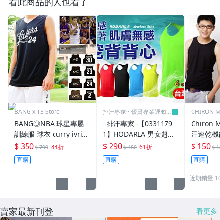
看此商品的人也看了
BANG x T3 Store
排汗專家~ 優質專業運動休
CHIRON
閒賣場
飾
BANG◎NBA 球星專屬
≡排汗專家≡【0331179
Chiron
訓練服 球衣 curry ivrin
1】HODARLA 男女超輕
汗速乾機
g james kobe 緊身束褲
量涼感挖背背心( 抗UV
汗效果提升35
$ 350
$ 290
$ 150
44折
61折
$ 799
$ 480
$ 1
手環 球褲【A10】
無袖上衣 台灣製
贈1件《
直購
直購
直購
近期銷量 1
賣家最新刊登
看更多