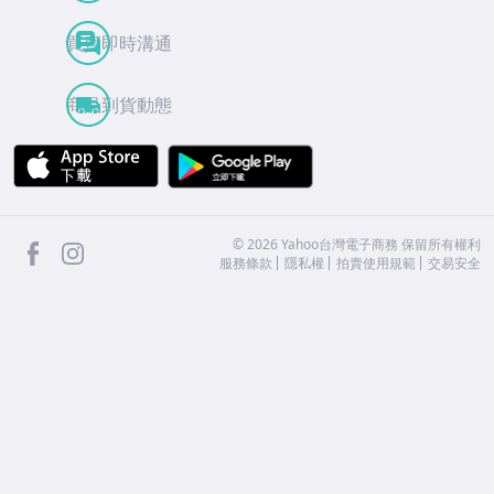
買賣即時溝通
商品到貨動態
APP Store
Google Play
facebook
Instagram
©
2026
Yahoo台灣電子商務 保留所有權利
服務條款
隱私權
拍賣使用規範
交易安全