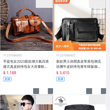
Y1237096955
Y1237096955
手提包女2023新款潮大氣百搭
新款男士休閒真皮單肩包潮流
復古真皮斜挎包女大容量軟皮
頭層牛皮斜挎包青年韓版個性
單肩大包
郵差揹包
$ 1,188
$ 3,410
直購
直購