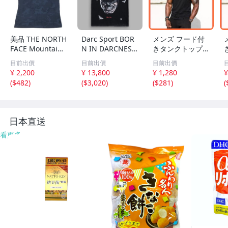
美品 THE NORTH
Darc Sport BOR
メンズ フード付
FACE Mountain
N IN DARCNESS
きタンクトップ
Athletics ノース
UNLEASHED TO
ノースリーブ ブ
目前出價
目前出價
目前出價
フェイス 吸水速
MMY MUSCLE T
ラック 筋トレ ウ
¥ 2,200
¥ 13,800
¥ 1,280
¥
乾 ドライ ストレ
EE BLACK L ダル
ェア M
(
$482
)
(
$3,020
)
(
$281
)
(
ッチ ノースリー
クスポーツ ダー
ブ シャツ L タン
クネス アンリー
クトップ スポー
シュド タンクト
ツ メン
ップ ノースリー
日本直送
ブ
看更多