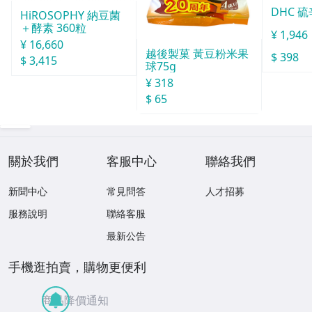
DHC 硫
HiROSOPHY 納豆菌
＋酵素 360粒
¥ 1,946
¥ 16,660
越後製菓 黃豆粉米果
$ 398
$ 3,415
球75g
¥ 318
$ 65
關於我們
客服中心
聯絡我們
新聞中心
常見問答
人才招募
服務說明
聯絡客服
最新公告
手機逛拍賣，購物更便利
商品降價通知