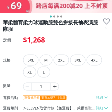
華柔體育柔力球運動服雙色拼接長袖表演服
0
隊服
$1,268
定價
規格
5XL
M
2XL
3XL
4XL
XL
L
數量
運費活動
運費抵用券
驚喜加碼7-11免運
運費規則
7-ELEVEN取貨付款【免運費】、萊爾富取