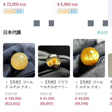
acelet 翡翠手鏈 翡翠bracelet
優良適合作為手鐲或收藏，嚴
$ 72,000
$ 6,960
95折
95折
選天然A貨翡翠#天然翡翠 A貨
折扣碼
直購
折扣碼
直購
翡翠 手鐲原料
日本代購
看全部
～【天然】ゴール
～【天然】フラワ
～【天然】ゴール
ド ルチル クオー
ールチルオーツ
ド ルチル クオー
ツ 丸玉 18.2mm
丸玉 10.5mm 1.6
ツ 丸玉 13.7mm
目前出價
目前出價
目前出價
8.5g
g
3.7g
¥ 109,000
¥ 41,000
¥ 44,000
¥
(
$23,652
)
(
$8,897
)
(
$9,548
)
(