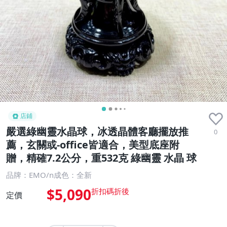
店鋪
嚴選綠幽靈水晶球，冰透晶體客廳擺放推
0
薦，玄關或-office皆適合，美型底座附
贈，精確7.2公分，重532克 綠幽靈 水晶 球
品牌：EMO/n成色：全新
$5,090
定價