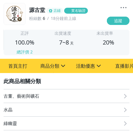
源古堂
店鋪
實名驗證
粉絲數
6
18分鐘前上線
追蹤
7
正評
出貨速度
未出貨率
100.0%
7~8
20%
天
總評價
2
首頁主打
商品分類
活動優惠
直播影
sign
sign
2
其它
[全店] 周年慶
[全店] 粉絲專享
古董、藝術與礦石
水晶
綠幽靈