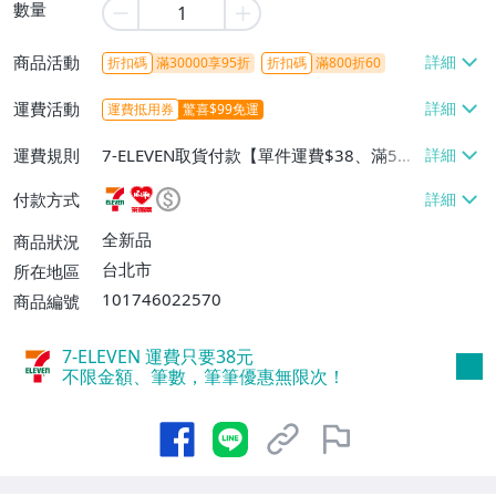
數量
商品活動
折扣碼
滿30000享95折
折扣碼
滿800折60
運費活動
運費抵用券
驚喜$99免運
運費規則
7-ELEVEN取貨付款【單件運費$38、滿5件
或消費滿$1298免運費】、7-ELEVEN取貨
付款方式
不付款【免運費】、萊爾富取貨付款【單件
運費$60、滿5件或消費滿$1298免運
全新品
商品狀況
費】、宅配/貨運【單件運費$120、滿5件
台北市
所在地區
或消費滿$1598免運費】
101746022570
商品編號
7-ELEVEN 運費只要
38
元
不限金額、筆數，筆筆優惠無限次！