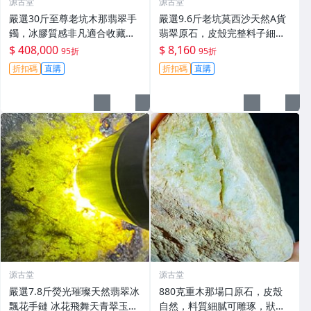
源古堂
源古堂
嚴選30斤至尊老坑木那翡翠手
嚴選9.6斤老坑莫西沙天然A貨
鐲，冰膠質感非凡適合收藏。
翡翠原石，皮殼完整料子細
翡翠 玩冰手鐲 冰膠感
膩，適合打造手鐲精品。#翡
$ 408,000
$ 8,160
95折
95折
翠 #A貨翡翠 #原石翡翠
折扣碼
直購
折扣碼
直購
源古堂
源古堂
嚴選7.8斤熒光璀璨天然翡翠冰
880克重木那場口原石，皮殼
飄花手鏈 冰花飛舞天青翠玉br
自然，料質細膩可雕琢，狀態