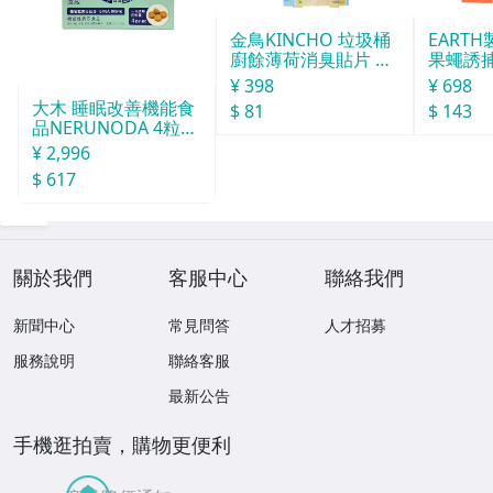
金鳥KINCHO 垃圾桶
EART
廚餘薄荷消臭貼片 約
果蠅誘捕
30天分
¥ 398
¥ 698
大木 睡眠改善機能食
$ 81
$ 143
品NERUNODA 4粒22
袋
¥ 2,996
$ 617
關於我們
客服中心
聯絡我們
新聞中心
常見問答
人才招募
服務說明
聯絡客服
最新公告
手機逛拍賣，購物更便利