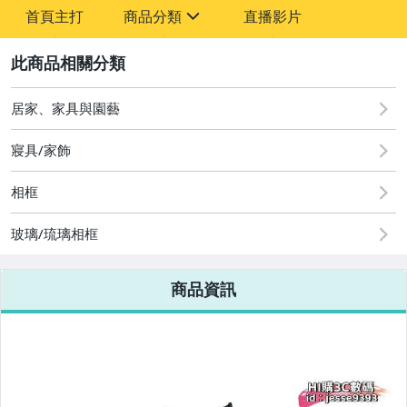
-
首頁主打
商品分類
直播影片
-
sign
2
居家、家具與園藝
圖書/影音/文具
寢具/家飾
古董、藝術與礦石
手機、配件與通訊
相框
美容保養與彩妝
玻璃/琉璃相框
電腦、平板與周邊
商品資訊
相機、攝影與周邊
運動、戶外與休閒
嬰幼兒與孕婦