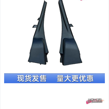
汽機車精品百貨
居家、家具與園藝
玩具、模型與公仔
偶像、球員卡與郵幣
女裝與服飾配件
手錶與飾品配件
女包精品與女鞋
家電與影音視聽