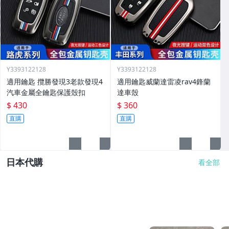
Y3393122128
Y3393122128
適用鑰匙 攬勝發現3老款發現4
適用鑰匙威蘭達雷凌rav4鋒蘭
汽車金屬全鑰匙保護殼扣
達車殼
$ 430
$ 360
直購
直購
日本代購
看全部