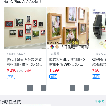
看此商品的人也看了
Y4889142207
T3 嚴選
Y4162750
[熊大] 超值 八件式 木質
歐式相框組合 7吋相框 5
C款長軸
相框 相框 畫框 照片牆
吋相框 簡約現代照片牆
/掛鐘錶芯/
臥室 書房 客廳 家居飾品
裝飾相框 創意相框 掛牆
秒式/ /
$ 280
$ 299
$ 50
94折
$ 299
裝飾 掛畫 【HH03】
畫框組合 相框牆 相框組
直購
直購
直購
【HH03】
行動任意門
看更多