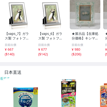
【vaps_7】ガラ
【vaps_6】ガラ
★展示品【在庫処
ス製 フォトフレ
ス製 フォトフレ
分価格】キシマ
ーム 《シルバ
ーム 《シルバ
ガラス製 フォト
目前出價
目前出價
目前出價
ー》 《はがきサ
ー》 《2L対応サ
フレーム KG-805
¥ 667
¥ 677
¥ 980
¥
イズ》 写真立て
イズ》 写真立て
5 花柄 写真立て
(
$140
)
(
$142
)
(
$206
)
(
写真フレーム 送
写真フレーム 送
インテリア☆T7-
込
込
1179J
1
日本直送
看更多