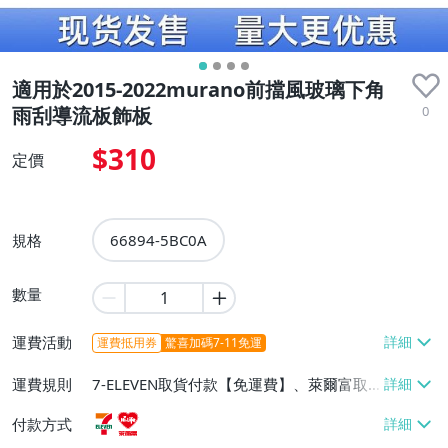
適用於2015-2022murano前擋風玻璃下角
0
雨刮導流板飾板
$310
定價
規格
66894-5BC0A
數量
運費活動
運費抵用券
驚喜加碼7-11免運
運費規則
7-ELEVEN取貨付款【免運費】、萊爾富取
貨付款【免運費】
付款方式