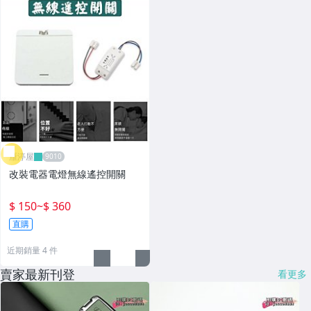
雁渟屋
改裝電器電燈無線遙控開關
$ 150
~
$ 360
直購
近期銷量 4 件
賣家最新刊登
看更多