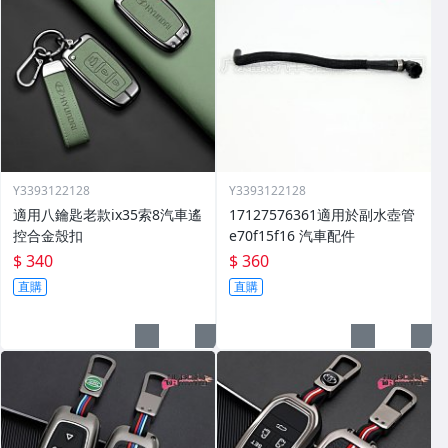
Y3393122128
Y3393122128
適用八鑰匙老款ix35索8汽車遙
17127576361適用於副水壺管
控合金殼扣
e70f15f16 汽車配件
$ 340
$ 360
直購
直購