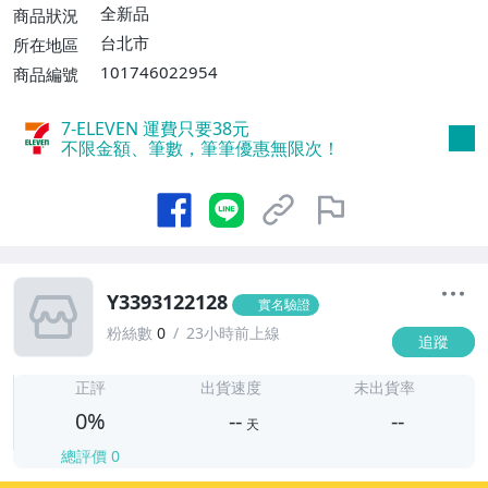
全新品
商品狀況
台北市
所在地區
101746022954
商品編號
7-ELEVEN 運費只要
38
元
不限金額、筆數，筆筆優惠無限次！
Y3393122128
實名驗證
粉絲數
0
23小時前上線
追蹤
-
-
正評
出貨速度
未出貨率
0%
--
--
天
總評價
0