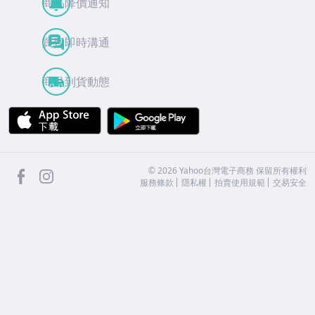
商品降價通知
買賣即時溝通
商品到貨動態
APP Store
Google Play
facebook
Instagram
©
2026
Yahoo台灣電子商務 保留所有權利
服務條款
隱私權
拍賣使用規範
交易安全