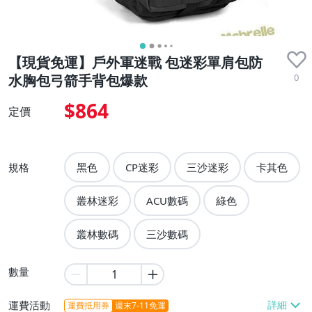
【現貨免運】戶外軍迷戰 包迷彩單肩包防
0
水胸包弓箭手背包爆款
$864
定價
規格
黑色
CP迷彩
三沙迷彩
卡其色
叢林迷彩
ACU數碼
綠色
叢林數碼
三沙數碼
數量
運費活動
運費抵用券
週末7-11免運