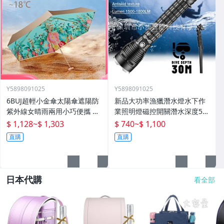
Y5898091025
Y5898091025
6BUJ超輕小金傘太陽傘遮陽防
新品大功率漁獵潛水燈水下作
紫外線女晴雨兩用小巧便攜 五
業照明燈磁控開關潛水深度50
折傘
米高流明
$ 1,128
~
$ 1,303
$ 740
~
$ 1,100
直購
直購
日本代購
看全部