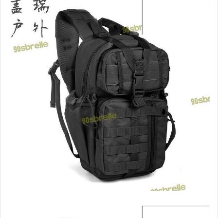
運動、戶外與休閒
嬰幼兒與孕婦
汽機車精品百貨
居家、家具與園藝
玩具、模型與公仔
男性精品與服飾
偶像、球員卡與郵幣
女裝與服飾配件
手錶與飾品配件
女包精品與女鞋
家電與影音視聽