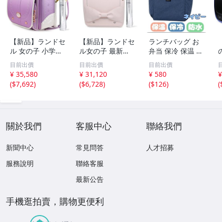
【新品】ランドセ
【新品】ランドセ
ランチバッグ お
ル 女の子 小学生
ル女の子 最新ア
弁当 保冷 保温 防
通学カバン 高級
ナイスモデル ツ
水 大容量 機能完
目前出價
目前出價
目前出價
人工皮革＆パール
ヤありパール生地
備 ネイビー ミニ
¥ 35,580
¥ 31,120
¥ 580
¥
生地 反射材 刺繍
A4フラットファ
トート
(
$7,692
)
(
$6,728
)
(
$126
)
(
金属プレート・透
イル対応 軽量大
明カバー付け・6
容量女子 パープ
年間安心
ル ピンク ホワ
關於我們
客服中心
聯絡我們
新聞中心
常見問答
人才招募
服務說明
聯絡客服
最新公告
手機逛拍賣，購物更便利