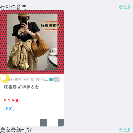
行動任意門
看更多
好棒棒衣舍~可付款後超商取
貨
FB搜尋 好棒棒衣舍
$ 1,690
直購
賣家最新刊登
看更多