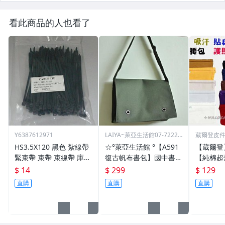
看此商品的人也看了
Y6387612971
LAIYA~萊亞生活館07-72229
葳爾登皮
93
包推車
HS3.5X120 黑色 紮線帶
☆°萊亞生活館 °【A591
【葳爾登
緊束帶 束帶 束線帶 庫存
復古帆布書包】國中書
【純棉超
出清大特價 3.5*120
包-高中書包
多本護照
$ 14
$ 299
$ 129
吸汗運動
直購
直購
直購
包隱形腰包