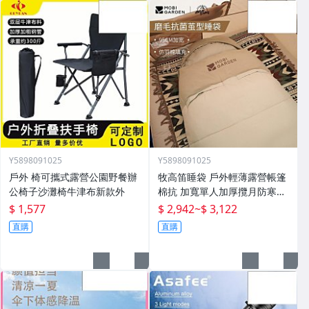
Y5898091025
Y5898091025
戶外 椅可攜式露營公園野餐辦
牧高笛睡袋 戶外輕薄露營帳篷
公椅子沙灘椅牛津布新款外
棉抗 加寬單人加厚攬月防寒被
子
$ 1,577
$ 2,942
~
$ 3,122
直購
直購