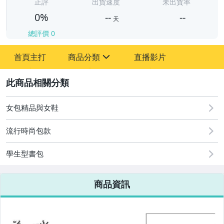
-
正評
出貨速度
未出貨率
0%
--
--
天
總評價
0
-
首頁主打
商品分類
直播影片
-
sign
2
女包精品與女鞋
圖書/影音/文具
流行時尚包款
古董、藝術與礦石
學生型書包
手機、配件與通訊
美容保養與彩妝
商品資訊
電腦、平板與周邊
相機、攝影與周邊