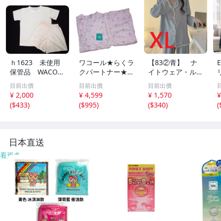
ｈ1623 未使用
ワコール★らくラ
【83②青】 ナ
保管品 WACOA
クパートナー★レ
イトウェア・ルー
L ワコール ナ
ディース 前開き
ムウェア・ネグリ
目前出價
目前出價
目前出價
イトウエア ピン
7分袖パジャマ★
ジェ ・パジャ
¥ 2,000
¥ 4,599
¥ 1,570
¥
ク 日本製 M～
LP(Lプチ)サイズ
マ・XL
(
$433
)
(
$995
)
(
$340
)
(
Lサイズ Tシャ
★凹凸 楊柳素材
ツ ショートパン
綿100%x花柄★
ツ DDX-779
ピンク/PI★日本
上下セット
製
日本直送
看更多