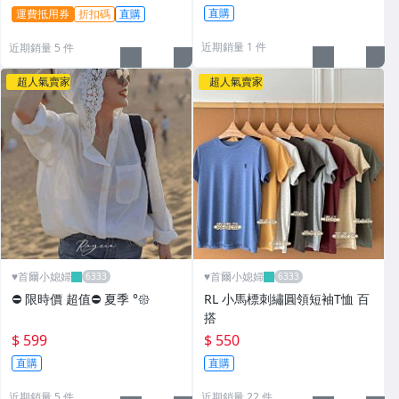
直購
運費抵用券
折扣碼
直購
近期銷量 1 件
近期銷量 5 件
超人氣賣家
超人氣賣家
♥️首爾小媳婦
♥️首爾小媳婦
⛔️ 限時價 超值⛔️ 夏季 °𑁍
RL 小馬標刺繡圓領短袖T恤 百
搭
$ 599
$ 550
直購
直購
近期銷量 5 件
近期銷量 22 件