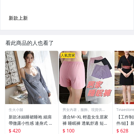
看此商品的人也看了
人氣賣家
生火小舖
男女內著，服飾。現貨供
Tinaest
應。
售
新款冰絲睡裙睡袍 細肩
適合M~XL 輕盈女生居家
【工作制服
帶微露小性感 連身式 居
褲 睡眠褲 透氣舒適 短褲
件/組】
家服可外穿 仿真絲綢材
睡褲 清涼 彈性 透氣網孔
套裝女美
$ 420
$ 100
$ 628