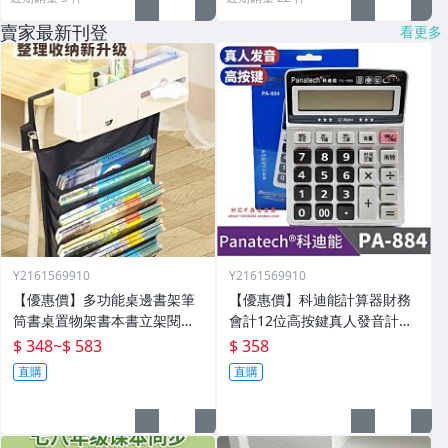
賣家最新刊登
看更多
Y2161569910
Y2161569910
【優惠價】多功能桌邊書架筆
【優惠價】科迪能計算器財務
筒書桌置物架書本書立架閱讀
會計12位高按鍵真人發音計算
架桌面神器整理
機財務會計用PA-884
$ 348
~
$ 583
$ 358
直購
直購