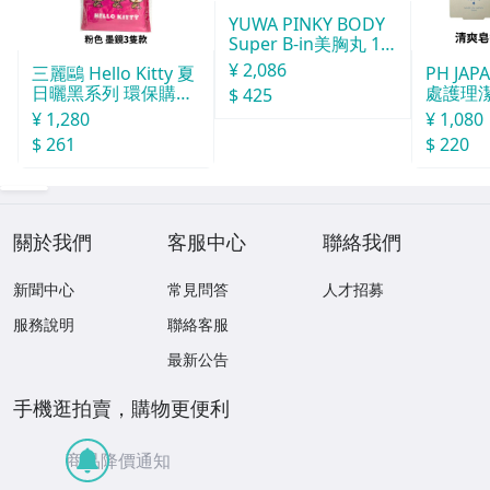
YUWA PINKY BODY
Super B-in美胸丸 15
0粒
¥ 2,086
三麗鷗 Hello Kitty 夏
PH JA
日曬黑系列 環保購物
處護理潔
$ 425
袋（M）
¥ 1,280
¥ 1,080
$ 261
$ 220
關於我們
客服中心
聯絡我們
新聞中心
常見問答
人才招募
服務說明
聯絡客服
最新公告
手機逛拍賣，購物更便利
商品降價通知