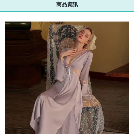
商品資訊
相機、攝影與周邊
運動、戶外與休閒
電玩遊戲與主機
嬰幼兒與孕婦
汽機車精品百貨
居家、家具與園藝
玩具、模型與公仔
男性精品與服飾
偶像、球員卡與郵幣
女裝與服飾配件
手錶與飾品配件