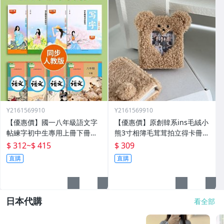
Y2161569910
Y2161569910
【優惠價】國一八年級語文字
【優惠價】原創韓系ins毛絨小
帖練字初中生專用上冊下冊同
熊3寸相簿毛茸茸拍立得卡冊專
步人教版練字帖九年級衡水體
輯小卡追星收納冊
$ 312
~
$ 415
$ 309
鋼筆正楷楷體初一每日一練中
直購
直購
學生中文臨摹硬筆書
日本代購
看全部