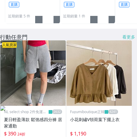
質 舒適好摸好穿 兩件式
連衣裙珠
直購
直購
直購
套裝 附襯墊可抽取 H69
服-71600
近期銷量 5 件
近期銷量 1 件
行動任意門
看更多
人氣賣家
NL select shop 2件免運可
Fuyumiboutique正韓
刷卡
夏日輕盈薄款 鬆弛感四分褲 居
小花刺繡V領荷葉下擺上衣
家通勤
$ 390
$ 1,190
24折