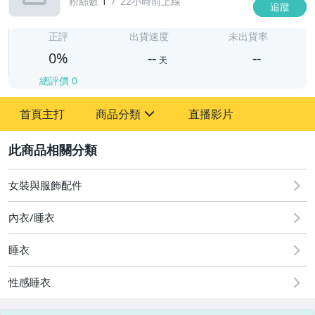
粉絲數
1
22小時前上線
追蹤
-
-
正評
出貨速度
未出貨率
0%
--
--
天
總評價
0
-
首頁主打
商品分類
直播影片
-
sign
2
女裝與服飾配件
圖書/影音/文具
內衣/睡衣
古董、藝術與礦石
睡衣
手機、配件與通訊
性感睡衣
美容保養與彩妝
電腦、平板與周邊