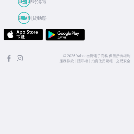
買賣即時溝通
商品到貨動態
APP Store
Google Play
facebook
Instagram
©
2026
Yahoo台灣電子商務 保留所有權利
服務條款
隱私權
拍賣使用規範
交易安全