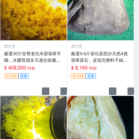
源古堂
源古堂
嚴選30斤至尊老坑木那翡翠手
嚴選9.6斤老坑莫西沙天然A貨
鐲，冰膠質感非凡適合收藏。
翡翠原石，皮殼完整料子細
翡翠 玩冰手鐲 冰膠感
膩，適合打造手鐲精品。#翡
$ 408,000
$ 8,160
95折
95折
翠 #A貨翡翠 #原石翡翠
折扣碼
直購
折扣碼
直購