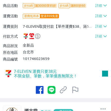
商品活動
折扣碼
滿30000享95折
折扣碼
滿800折60
運費活動
運費抵用券
驚喜$99免運
運費規則
7-ELEVEN取貨付款【單件運費$38、滿5件
或消費滿$1298免運費】、7-ELEVEN取貨
付款方式
不付款【免運費】、萊爾富取貨付款【單件
運費$60、滿5件或消費滿$1298免運
全新品
商品狀況
費】、宅配/貨運【單件運費$120、滿5件
台北市
所在地區
或消費滿$1598免運費】
101746023659
商品編號
7-ELEVEN 運費只要
38
元
不限金額、筆數，筆筆優惠無限次！
源古堂