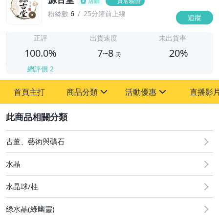
店鋪
實名驗證
粉絲數
6
25分鐘前上線
追蹤
7
正評
出貨速度
未出貨率
100.0%
7~8
20%
天
總評價
2
首頁主打
商品分類
活動優惠
直播影
sign
sign
2
其它
[全店] 周年慶
[全店] 粉絲專享
古董、藝術與礦石
水晶
水晶球/柱
綠水晶(綠幽靈)