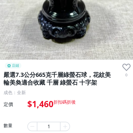
店鋪
嚴選7.3公分665克千層綠螢石球，花紋美
0
輪美奐適合收藏 千層 綠螢石 十字架
成色：全新
$1,460
定價
數量