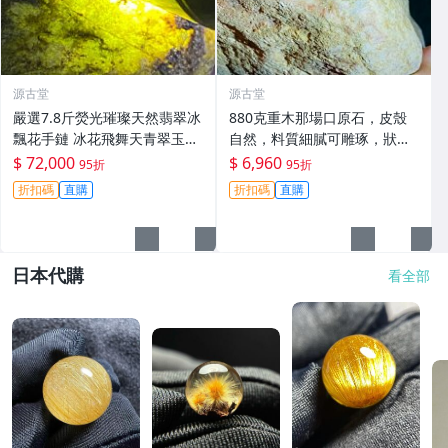
源古堂
源古堂
嚴選7.8斤熒光璀璨天然翡翠冰
880克重木那場口原石，皮殼
飄花手鏈 冰花飛舞天青翠玉br
自然，料質細膩可雕琢，狀態
acelet 翡翠手鏈 翡翠bracelet
優良適合作為手鐲或收藏，嚴
$ 72,000
$ 6,960
95折
95折
選天然A貨翡翠#天然翡翠 A貨
折扣碼
直購
折扣碼
直購
翡翠 手鐲原料
日本代購
看全部