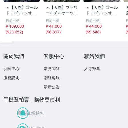
～【天然】ゴール
～【天然】フラワ
～【天然】ゴール
ド ルチル クオー
ールチルオーツ
ド ルチル クオー
ツ 丸玉 18.2mm
丸玉 10.5mm 1.6
ツ 丸玉 13.7mm
目前出價
目前出價
目前出價
8.5g
g
3.7g
¥ 109,000
¥ 41,000
¥ 44,000
¥
(
$23,652
)
(
$8,897
)
(
$9,548
)
(
關於我們
客服中心
聯絡我們
新聞中心
常見問答
人才招募
服務說明
聯絡客服
最新公告
手機逛拍賣，購物更便利
商品降價通知