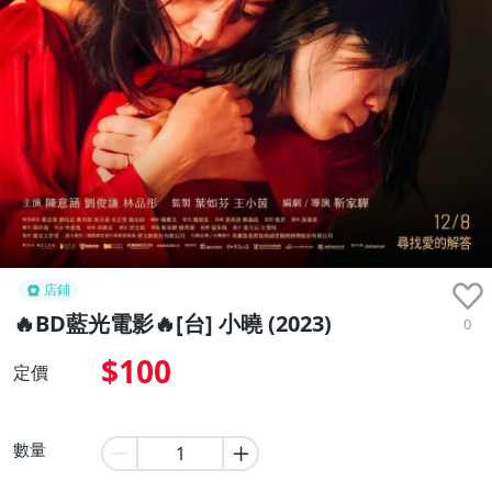
店鋪
🔥BD藍光電影🔥[台] 小曉 (2023)
0
$100
定價
數量