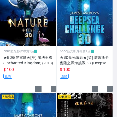
hnnc藍光影片專賣1店
hnnc藍光影片專賣1店
🔥BD藍光電影🔥[英] 魔法王國
🔥BD藍光電影🔥[英] 詹姆斯卡
(Enchanted Kingdom) (2013)
麥隆之深海挑戰 3D (Deepsea
Challenge 3D) (2014) [台版字
$ 100
$ 100
幕]
直購
直購
人氣賣家
人氣賣家