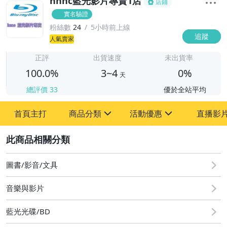
hnnc藍光影片專賣1店
店鋪
實名驗證
粉絲數
24
5小時前上線
追蹤
3
人氣賣家
正評
出貨速度
未出貨率
100.0%
3~4
0%
天
總評價
33
優於全站平均
首頁主打
商品分類
活動優惠
直播影
sign
sign
2
滿額折扣
圖書/影音/文具
BD25藍光歐美電影
音樂與影片
BD25藍光韓國電影
BD25藍光日本電影
藍光光碟/BD