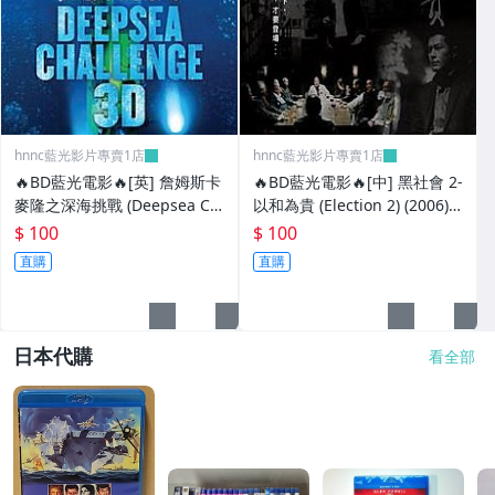
hnnc藍光影片專賣1店
hnnc藍光影片專賣1店
🔥BD藍光電影🔥[英] 詹姆斯卡
🔥BD藍光電影🔥[中] 黑社會 2-
麥隆之深海挑戰 (Deepsea Ch
以和為貴 (Election 2) (2006)
allenge) (2014)[台版字幕]
[台版]
$ 100
$ 100
直購
直購
日本代購
看全部