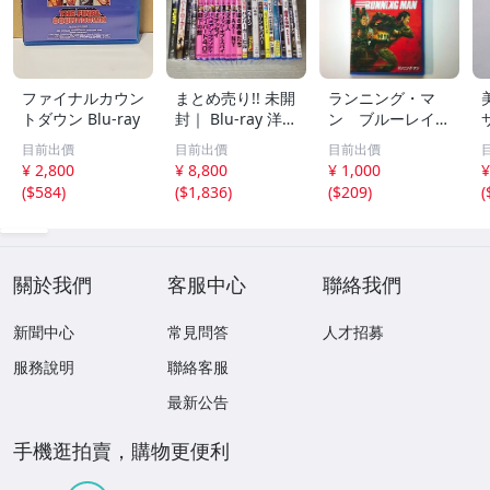
ファイナルカウン
まとめ売り!! 未開
ランニング・マ
トダウン Blu-ray
封｜ Blu-ray 洋画
ン ブルーレイ
まとめて23本セ
＋ ＤＶＤ セット
目前出價
目前出價
目前出價
ット!! プラトー
グレン・パウエル
¥ 2,800
¥ 8,800
¥ 1,000
¥
ン/オデッセイ/ボ
エドガー・ライト
(
$584
)
(
$1,836
)
(
$209
)
(
ヘミアン・ラプソ
ディ/フューリー/
スパイダーマン3/
他
關於我們
客服中心
聯絡我們
新聞中心
常見問答
人才招募
服務說明
聯絡客服
最新公告
手機逛拍賣，購物更便利