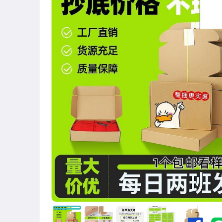
圖書/影音/文具
古董、藝術與礦石
手機、配件與通訊
美容保養與彩妝
電腦、平板與周邊
相機、攝影與周邊
運動、戶外與休閒
嬰幼兒與孕婦
汽機車精品百貨
居家、家具與園藝
玩具、模型與公仔