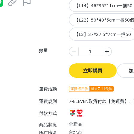
【L14】46*35*11cm一捆50
【L22】50*40*5cm一捆50
【L3】37*27.5*7cm一捆50
數量
立即購買
加
運費活動
運費抵用券
週末7-11免運
運費規則
7-ELEVEN取貨付款【免運費
付款方式
全新品
商品狀況
台北市
所在地區