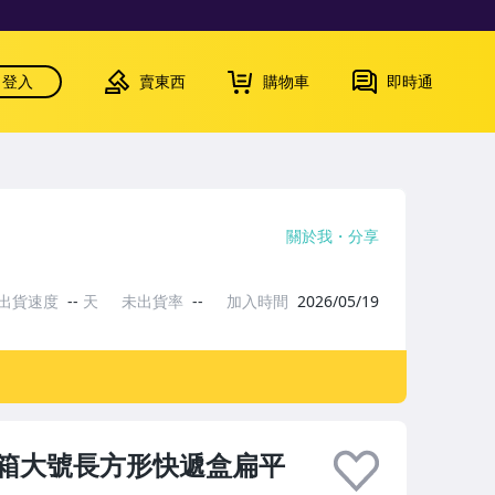
登入
賣東西
購物車
即時通
關於我
分享
出貨速度
--
天
未出貨率
--
加入時間
2026/05/19
箱大號長方形快遞盒扁平