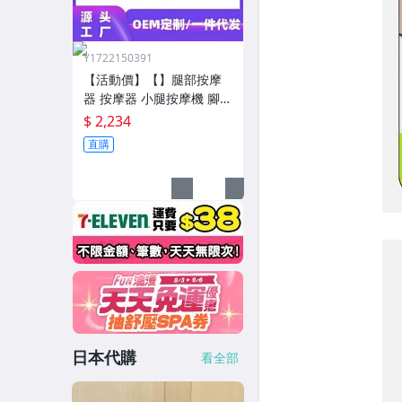
Y1722150391
【活動價】【】腿部按摩
器 按摩器 小腿按摩機 腳底
按摩機 深層按摩軟體全自
$ 2,234
動足療機穴位揉捏家用按
直購
腳器腳部腿部足底足部腳
底
日本代購
看全部