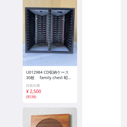
U012984 CD収納ケース
30枚 family chest 昭和
レトロ 当時物 オーディオ
目前出價
ラック 幅約28*16.5*H2
¥ 2,500
6.2cm 現状品 0205
(
$538
)