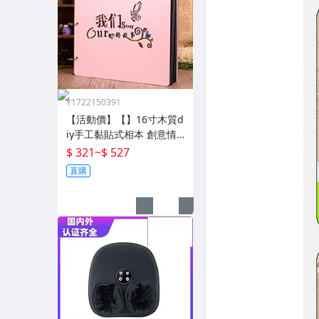
Y1722150391
【活動價】【】16寸木質d
iy手工黏貼式相本 創意情
侶影集紀念收藏冊送男女
$ 321
~
$ 527
朋友
直購