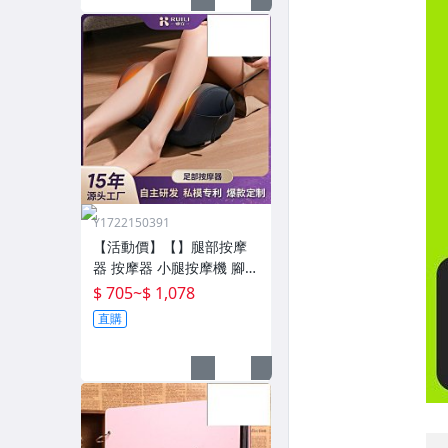
Y1722150391
【活動價】【】腿部按摩
器 按摩器 小腿按摩機 腳底
按摩機 深層按摩儀 小腿按
$ 705
~
$ 1,078
摩儀全自動揉捏腿部按摩
直購
器全腿底腳熱敷腳部足底