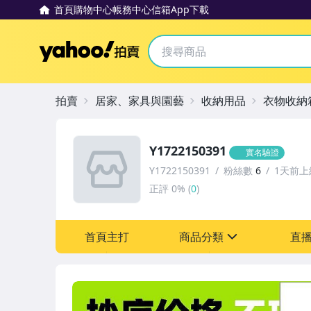
首頁
購物中心
帳務中心
信箱
App下載
Yahoo拍賣
拍賣
居家、家具與園藝
收納用品
衣物收納
Y1722150391
實名驗證
Y1722150391
粉絲數
6
1天前上
正評
0%
(
0
)
首頁主打
商品分類
直
sign