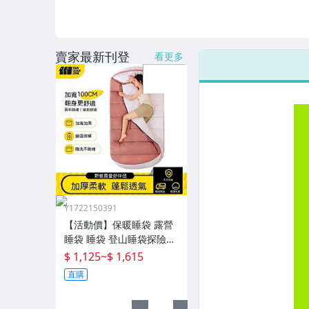
賣家最新刊登
看更多
Y1722150391
【活動價】保暖睡袋 露營
睡袋 睡袋 登山睡袋探險者
睡袋成人冬季加厚防寒加
$ 1,125
~
$ 1,615
大戶外露營大人抗寒四季
直購
通用款保暖