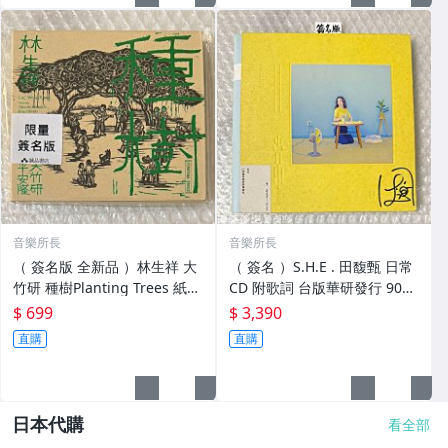
音樂所長
音樂所長
（ 簽名版 全新品 ）林生祥 大
（ 簽名 ）S.H.E . 田馥甄 日常
竹研 種樹Planting Trees 紙盒
CD 附歌詞 台版華研發行 90新
版CD 售 699元..
實拍微紋 售 3390元 .
$ 699
$ 3,390
直購
直購
日本代購
看全部