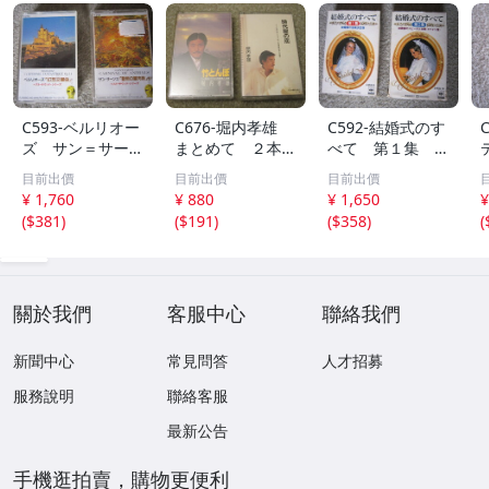
C593-ベルリオー
C676-堀内孝雄
C592-結婚式のす
ズ サン＝サーン
まとめて ２本
べて 第１集 第
ス ベスト・サウ
セット
２集 まとめて
目前出價
目前出價
目前出價
ンド・シリーズ
２本 セット
¥ 1,760
¥ 880
¥ 1,650
¥
まとめて ２本
(
$381
)
(
$191
)
(
$358
)
(
セット ※１本未
開封
關於我們
客服中心
聯絡我們
新聞中心
常見問答
人才招募
服務說明
聯絡客服
最新公告
手機逛拍賣，購物更便利