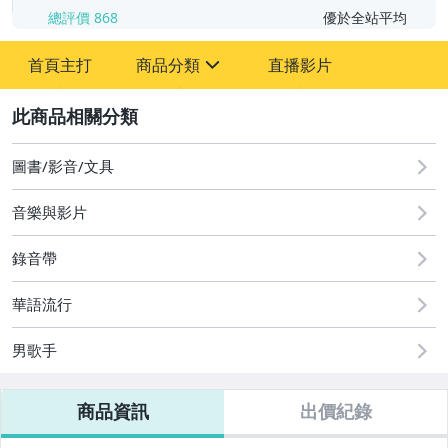
總評價
868
優於全站平均
首頁主打
商品分類
直播影片
sign
2
圖書/影音/文具
偶像、球員卡與郵幣
圖書/影音/文具
家電與影音視聽
音樂與影片
運動、戶外與休閒
錄音帶
華語流行
男歌手
商品資訊
出價紀錄