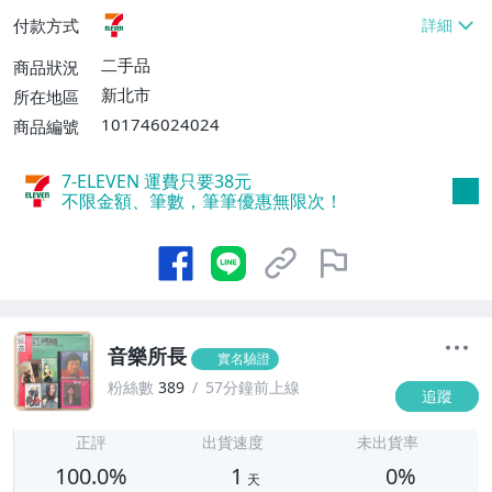
付款方式
二手品
商品狀況
新北市
所在地區
101746024024
商品編號
7-ELEVEN 運費只要
38
元
不限金額、筆數，筆筆優惠無限次！
音樂所長
實名驗證
粉絲數
389
57分鐘前上線
追蹤
1
正評
出貨速度
未出貨率
100.0%
1
0%
天