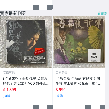
賣家最新刊登
看更多
音樂所長
音樂所長
( 全新未拆 ) 王傑 孤星 英雄淚
（ 簽名版 全新品 有側標 ）林
時代金選 2CD+1VCD 附外紙盒
生祥 交工樂隊 菊花夜行軍 15
2003早期版 台版華納 完美無
周年紀念版2CD 臺灣風潮唱片
$ 1,899
$ 990
瑕 售1899元..
售990元..
直購
直購