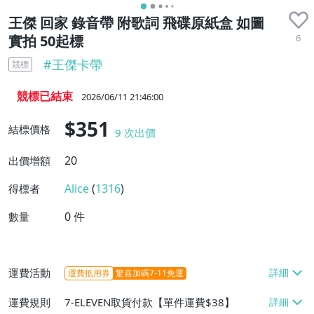
王傑 回家 錄音帶 附歌詞 飛碟原紙盒 如圖
6
實拍 50起標
#
王傑卡帶
競標
競標已結束
2026/06/11 21:46:00
$351
結標價格
9
次出價
20
出價增額
Alice
(
1316
)
得標者
0
件
數量
運費活動
運費抵用券
驚喜加碼7-11免運
運費規則
7-ELEVEN取貨付款【單件運費$38】