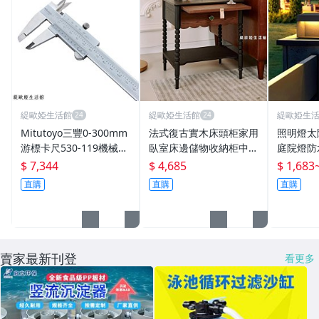
緹歐婭生活館
緹歐婭生活館
緹歐婭生
Mitutoyo三豐0-300mm
法式復古實木床頭柜家用
照明燈太
游標卡尺530-119機械刻
臥室床邊儲物收納柜中古
庭院燈防
度游標卡尺0.02mm
風輕奢邊柜置物柜
大門燈別
$ 7,344
$ 4,685
$ 1,683
直購
直購
直購
賣家最新刊登
看更多