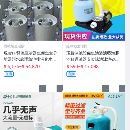
緹歐婭生活館
緹歐婭生活館
現貨PP豎流沉淀器魚便魚糞分
現貨泳池設備魚池過濾藍海豚
離器污水處理魚池排污化水產
沙缸過濾器支架泳池泳池砂缸
殖設備
水泵機組
$ 6,136
~
$ 54,870
$ 590
~
$ 17,098
直購
直購