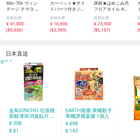
60s~70s ヴィン
カーペット★サイ
床材★はめこみ式
テージ チマヨ ラ
ドパーツ付きジョ
フロアタイル 48
グ / オルテガ ア
イントマット 64
枚セット 6畳/木
目前出價
目前出價
目前出價
メリカ アンティ
枚セット 大判60c
目調 フローリン
¥ 41,800
¥ 16,600
¥ 23,900
¥
ーク マット カー
m 安心の低ホル
グ DIY 賃貸OK/防
(
$9,036
)
(
$3,589
)
(
$5,167
)
(
ペット 絨毯 アン
ムアルデヒド 防
炎 防水 抗菌 床暖
ティーク インテ
音 保温 水洗い/ベ
対応/ホワイトオ
リア #710-60-03
ージュ＆ピンク/a
ーク/a5
9-506
5
日本直送
看更多
金鳥KINCHO 垃圾桶
EARTH製藥 果蠅殺手
廚餘薄荷消臭貼片 約
果蠅誘捕凝膠 1個入
30天分
¥ 398
¥ 698
$ 81
$ 143