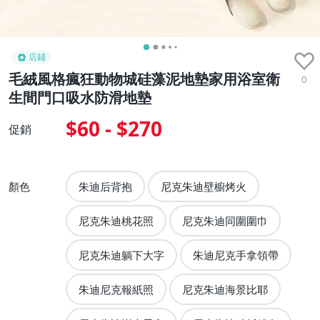
店鋪
毛絨風格瘋狂動物城硅藻泥地墊家用浴室衛
0
生間門口吸水防滑地墊
$60 - $270
促銷
顏色
朱迪后背抱
尼克朱迪壁櫥烤火
尼克朱迪桃花照
尼克朱迪同圍圍巾
尼克朱迪躺下大字
朱迪尼克手拿領帶
朱迪尼克報紙照
尼克朱迪海景比耶