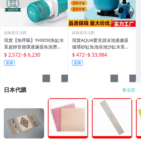
緹歐婭生活館
緹歐婭生活館
現貨【魚呼吸】YHX050魚缸水
現貨AQUA愛克游泳池過濾器
泵超靜音循環過濾器魚池潛水
循環砂缸魚池浴池沙缸水泵一
底吸變頻水陸
體機水處理設備
$ 2,572
~
$ 6,230
$ 472
~
$ 33,984
直購
直購
日本代購
看全部