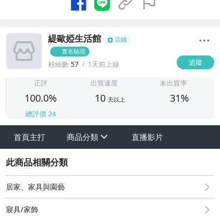
緹歐婭生活館
店鋪
實名驗證
追蹤
粉絲數
57
1天前上線
1
正評
出貨速度
未出貨率
100.0%
10
31%
天以上
總評價
24
首頁主打
商品分類
直播影片
sign
其它
2
居家、家具與園藝
寢具/家飾