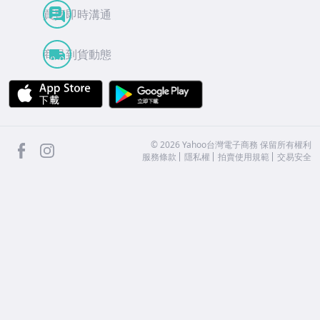
買賣即時溝通
商品到貨動態
APP Store
Google Play
facebook
Instagram
©
2026
Yahoo台灣電子商務 保留所有權利
服務條款
隱私權
拍賣使用規範
交易安全