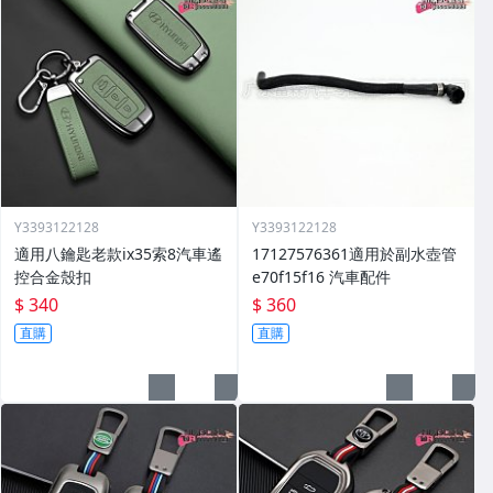
Y3393122128
Y3393122128
適用八鑰匙老款ix35索8汽車遙
17127576361適用於副水壺管
控合金殼扣
e70f15f16 汽車配件
$ 340
$ 360
直購
直購