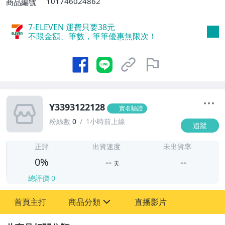
101746024862
商品編號
7-ELEVEN 運費只要
38
元
不限金額、筆數，筆筆優惠無限次！
Y3393122128
實名驗證
粉絲數
0
1小時前上線
追蹤
-
-
正評
出貨速度
未出貨率
0%
--
--
天
總評價
0
-
首頁主打
商品分類
直播影片
-
sign