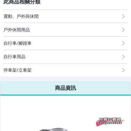
2
運動、戶外與休閒
圖書/影音/文具
戶外休閒用品
古董、藝術與礦石
手機、配件與通訊
自行車/腳踏車
美容保養與彩妝
自行車用品
電腦、平板與周邊
停車架/立車架
相機、攝影與周邊
商品資訊
運動、戶外與休閒
嬰幼兒與孕婦
汽機車精品百貨
居家、家具與園藝