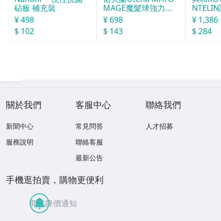
砧板 補充裝
MAGE魔髮球強力定
NTELI
型
號
¥ 498
¥ 698
¥ 1,386
$ 102
$ 143
$ 284
關於我們
客服中心
聯絡我們
新聞中心
常見問答
人才招募
服務說明
聯絡客服
最新公告
手機逛拍賣，購物更便利
商品降價通知