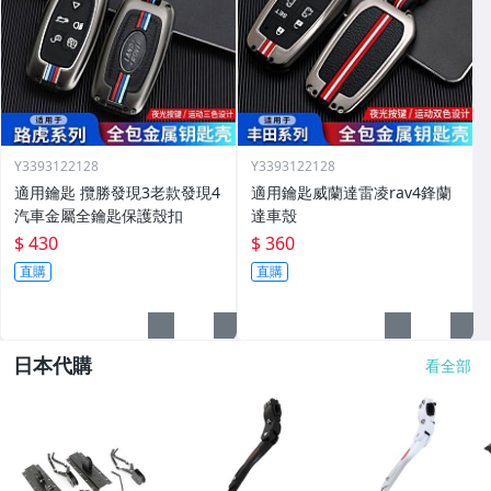
Y3393122128
Y3393122128
適用鑰匙 攬勝發現3老款發現4
適用鑰匙威蘭達雷凌rav4鋒蘭
汽車金屬全鑰匙保護殼扣
達車殼
$ 430
$ 360
直購
直購
日本代購
看全部