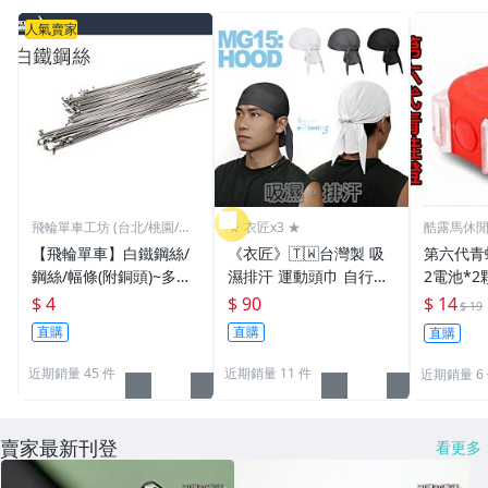
人氣賣家
飛輪單車工坊 (台北/桃園/高
★ 衣匠x3 ★
酷露馬休
雄)
【飛輪單車】白鐵鋼絲/
《衣匠》🇹🇼台灣製 吸
第六代青蛙燈 (附
鋼絲/幅條(附銅頭)~多種
濕排汗 運動頭巾 自行車
2電池*2
規格/一支價格需要多少
頭巾 機車 自行車小帽 海
警示燈 雙
$ 4
$ 90
$ 14
$ 19
買多少[1101]
盜帽﹝MG15﹞
車尾燈 前
直購
直購
直購
1
近期銷量 45 件
近期銷量 11 件
近期銷量 6
賣家最新刊登
看更多