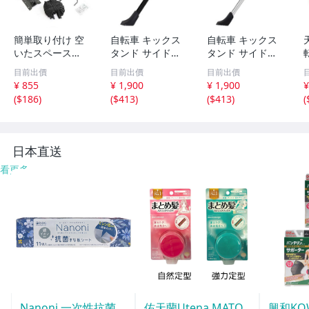
簡単取り付け 空
自転車 キックス
自転車 キックス
いたスペース
タンド サイドス
タンド サイドス
に！！ ☆新品☆
タンド スタンド
タンド スタンド
目前出價
目前出價
目前出價
天吊りタイプ バ
マウンテンバイク
マウンテンバイク
¥ 855
¥ 1,900
¥ 1,900
¥
イク 自転車スタ
ロードバイク 長
ロードバイク 長
(
$186
)
(
$413
)
(
$413
)
(
ンド ディスプレ
さ 調整 34cm-38
さ 調整 34cm-38
イスタンド 展示
cm 軽量 片足 ブ
cm 軽量 片足 ホ
スタンド リフト
ラック 伸縮式 26
ワイト 伸縮式 26
ラック
インチ
インチ
日本直送
看更多
Nanoni 一次性抗菌
佑天蘭Utena MATO
興和KO