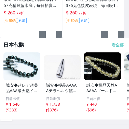
57克精雕藍水底，每日拍賣晚
376克包漿皮表現，每日晚11
11截拍，實物拍賣成交。危地
點截拍，真實拍賣，誠意推
$ 260
$ 260
77折
77折
馬拉 翡翠 原石
薦！危地馬拉 翡翠 原石
折扣碼
直購
折扣碼
直購
日本代購
看全部
誠安◆超レア超美
誠安◆極品AAAA
誠安◆極品天然A
品AAA級天然イー
Aテラヘルツ鉱石
AAAAゴールドタ
グルアイブレスレ
マッサージ棒サイ
イチンルチルブレ
目前出價
目前出價
目前出價
ット 10mm [T15
ズ：小[T557-215
スレット 6mm [T
m
¥ 1,540
¥ 1,738
¥ 440
¥
6-6923]
1]
171-7937]
(
$333
)
(
$376
)
(
$96
)
(