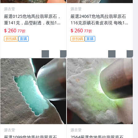
源古堂
源古堂
嚴選0125危地馬拉翡翠原石，
嚴選2406T危地馬拉翡翠原石
重141克，晶瑩剔透，夜拍11
116克原礦石膏皮表現 每晚11
點截標，真誠奉上，期待您的
點截拍 危地馬拉 翡翠原石 原
$ 260
$ 260
77折
77折
收藏。危地馬拉 翡翠 拍賣
礦
折扣碼
直購
折扣碼
直購
源古堂
源古堂
嚴選1099危地馬拉翡翠原石，
2564嚴選危地馬拉翡翠原石，