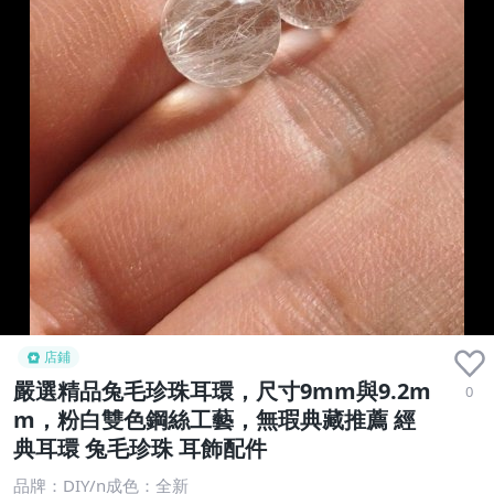
店鋪
嚴選精品兔毛珍珠耳環，尺寸9mm與9.2m
0
m，粉白雙色鋼絲工藝，無瑕典藏推薦 經
典耳環 兔毛珍珠 耳飾配件
品牌：DIY/n成色：全新