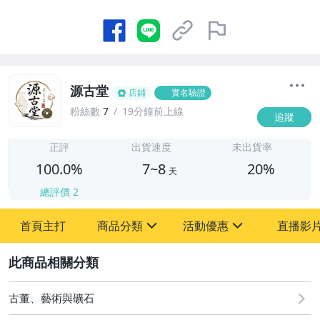
源古堂
店鋪
實名驗證
粉絲數
7
19分鐘前上線
追蹤
7
正評
出貨速度
未出貨率
100.0%
7~8
20%
天
總評價
2
首頁主打
商品分類
活動優惠
直播影
sign
sign
2
其它
[全店] 周年慶
[全店] 粉絲專享
古董、藝術與礦石