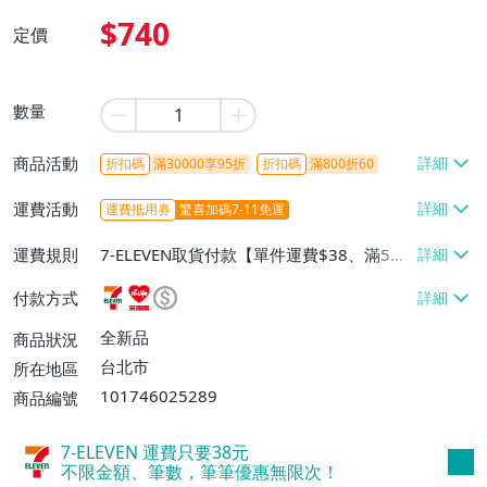
$740
定價
數量
商品活動
折扣碼
滿30000享95折
折扣碼
滿800折60
運費活動
運費抵用券
驚喜加碼7-11免運
運費規則
7-ELEVEN取貨付款【單件運費$38、滿5件
或消費滿$1298免運費】、7-ELEVEN取貨
付款方式
不付款【免運費】、萊爾富取貨付款【單件
運費$60、滿5件或消費滿$1298免運
全新品
商品狀況
費】、宅配/貨運【單件運費$120、滿5件
台北市
所在地區
或消費滿$1598免運費】
101746025289
商品編號
7-ELEVEN 運費只要
38
元
不限金額、筆數，筆筆優惠無限次！