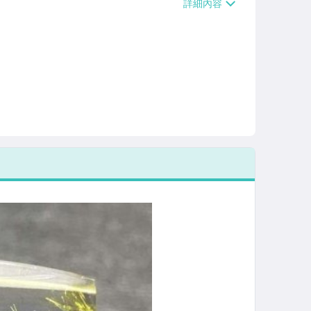
/貨運【單件運費$120、滿5件或消費滿