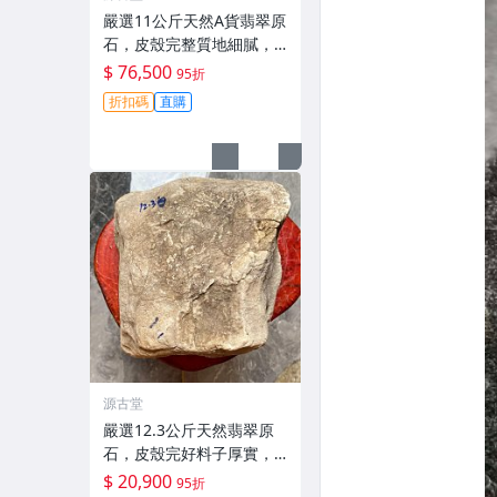
嚴選11公斤天然A貨翡翠原
石，皮殼完整質地細膩，
適合作為雕刻手鐲材料，
$ 76,500
95折
冰膠感與熒光俱佳。全新
折扣碼
直購
未開料精品，適合收藏愛
好者。 天然翡翠、翡翠原
石、冰膠翡翠
源古堂
嚴選12.3公斤天然翡翠原
石，皮殼完好料子厚實，
適合打造手鏈原料，保有
$ 20,900
95折