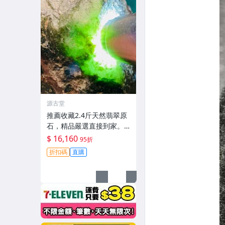
源古堂
推薦收藏2.4斤天然翡翠原
石，精品嚴選直接到家。
翡翠 原石 翡翠玉石
$ 16,160
95折
折扣碼
直購