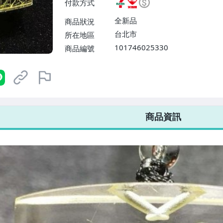
付款方式
或消費滿$1298免運費】、宅配
$1598免運費】
全新品
商品狀況
台北市
所在地區
101746025330
商品編號
7-ELEVEN 運費只要
38
元
不限金額、筆數，筆筆優惠無限次！
商品資訊