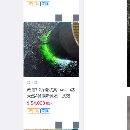
原始美態等您開發。天然A
折扣碼
直購
貨翡翠原石，盡顯貴氣風
采。 天然翡翠 A貨 翡翠玉
石
源古堂
嚴選7.2斤老坑莫 básico基
天然A貨翡翠原石，皮殼完
整色辣陽起熒光，適合手
$ 54,000
95折
鐲與雕刻。正規檢測保障
折扣碼
直購
收藏級料子。 莫 básico
翡翠 天然A貨