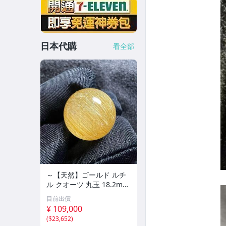
日本代購
看全部
～【天然】ゴールド ルチ
ル クオーツ 丸玉 18.2mm
8.5g
目前出價
¥ 109,000
(
$23,652
)