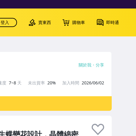
登入
賣東西
購物車
即時通
關於我
分享
速度
7~8
天
未出貨率
20%
加入時間
2026/06/02
生蝶戀花設計，晶體綿密