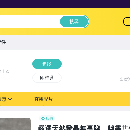
搜尋
配件
追蹤
前上線
即時通
出貨
優惠
直播影片
sign
店鋪
嚴選天然發晶無事牌，幽靈共