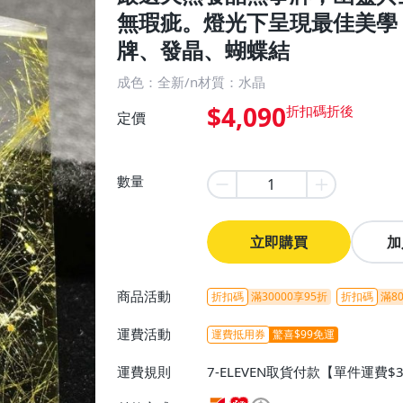
無瑕疵。燈光下呈現最佳美學
牌、發晶、蝴蝶結
成色：全新/n材質：水晶
$4,090
定價
數量
立即購買
加
商品活動
折扣碼
滿30000享95折
折扣碼
滿80
運費活動
運費抵用券
驚喜$99免運
運費規則
7-ELEVEN取貨付款【單件運費$
ELEVEN取貨不付款【免運費】