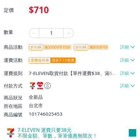
$710
定價
數量
商品活動
折扣碼
滿30000享95折
折扣碼
滿800折60
運費活動
運費抵用券
週末7-11免運
運費規則
7-ELEVEN取貨付款【單件運費$38、滿5件
或消費滿$1298免運費】、7-ELEVEN取貨
付款方式
不付款【免運費】、萊爾富取貨付款【單件
運費$60、滿5件或消費滿$1298免運
全新品
商品狀況
費】、宅配/貨運【單件運費$120、滿5件
台北市
所在地區
或消費滿$1598免運費】
101746025453
商品編號
7-ELEVEN 運費只要
38
元
不限金額、筆數，筆筆優惠無限次！