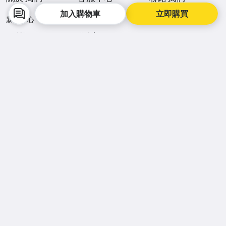
加入購物車
立即購買
新聞中心
常見問答
人才招募
服務說明
聯絡客服
最新公告
手機逛拍賣，購物更便利
商品降價通知
買賣即時溝通
商品到貨動態
APP Store
Google Play
facebook
Instagram
©
2026
Yahoo台灣電子商務 保留所有權利