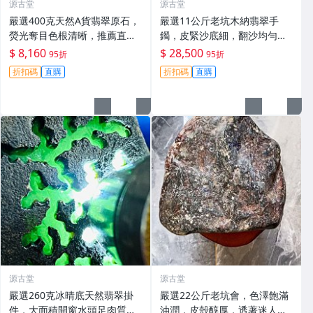
源古堂
源古堂
嚴選400克天然A貨翡翠原石，
嚴選11公斤老坑木納翡翠手
熒光奪目色根清晰，推薦直接
鐲，皮緊沙底細，翻沙均勻，
把玩與雕刻，支持私人訂制取
適合收藏家鐲#翡翠 手鐲 玉石
$ 8,160
$ 28,500
95折
95折
件 翡翠原石 天然A貨 熒光翡翠
折扣碼
直購
折扣碼
直購
源古堂
源古堂
嚴選260克冰晴底天然翡翠掛
嚴選22公斤老坑會，色澤飽滿
件，大面積開窗水頭足肉質
油潤，皮殼醇厚，透著迷人的