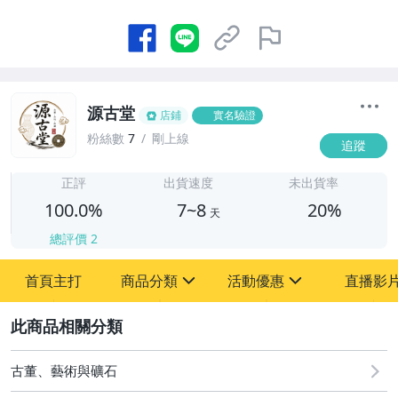
源古堂
店鋪
實名驗證
粉絲數
7
剛上線
追蹤
7
正評
出貨速度
未出貨率
100.0%
7~8
20%
天
總評價
2
首頁主打
商品分類
活動優惠
直播影
sign
sign
2
其它
[全店] 周年慶
[全店] 粉絲專享
古董、藝術與礦石