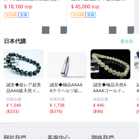
細，適合收藏與佩戴 #翡翠 #
黃霧光澤 翡翠 A貨 玉石
$ 18,160
$ 45,000
95折
95折
天然翡翠 #A貨翡翠玉石
折扣碼
直購
折扣碼
直購
日本代購
看全部
誠安◆超レア超美
誠安◆極品AAAA
誠安◆極品天然A
品AAA級天然イー
Aテラヘルツ鉱石
AAAAゴールドタ
グルアイブレスレ
マッサージ棒サイ
イチンルチルブレ
目前出價
目前出價
目前出價
ット 10mm [T15
ズ：小[T557-215
スレット 6mm [T
m
¥ 1,540
¥ 1,738
¥ 440
¥
6-6923]
1]
171-7937]
(
$333
)
(
$376
)
(
$96
)
(
關於我們
客服中心
聯絡我們