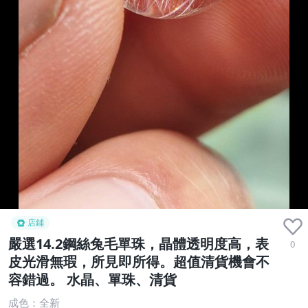
店鋪
嚴選14.2鋼絲兔毛單珠，晶體透明度高，表
0
皮光滑無瑕，所見即所得。超值清貨機會不
容錯過。 水晶、單珠、清貨
成色：全新