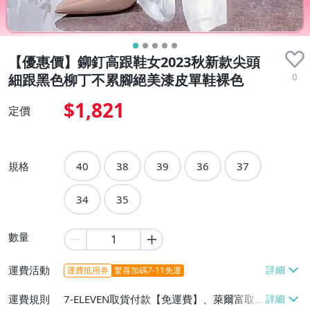
【優惠價】鉚釘高跟鞋女2023秋新款尖頭
0
細跟黑色柳丁不累腳絕美漆皮單鞋裸色
$1,821
定價
規格
40
38
39
36
37
34
35
數量
運費活動
運費抵用券
驚喜加碼7-11免運
運費規則
7-ELEVEN取貨付款【免運費】、萊爾富取