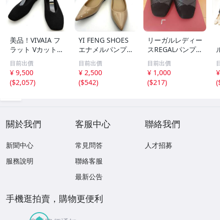
美品！VIVAIA フ
YI FENG SHOES
リーガルレディー
ラット Vカット
エナメルパンプス
スREGALパンプ
ニット 23.5 黒 パ
ベージュ ポイン
ス２３cm黒
目前出價
目前出價
目前出價
ンプス スクエア
テッドトゥ 24
¥ 9,500
¥ 2,500
¥ 1,000
¥
イ
(
$2,057
)
(
$542
)
(
$217
)
(
3
關於我們
客服中心
聯絡我們
新聞中心
常見問答
人才招募
服務說明
聯絡客服
最新公告
手機逛拍賣，購物更便利