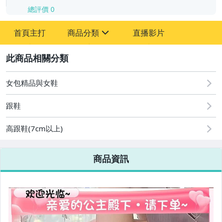
總評價
0
-
首頁主打
商品分類
直播影片
-
sign
2
女包精品與女鞋
圖書/影音/文具
跟鞋
古董、藝術與礦石
高跟鞋(7cm以上)
手機、配件與通訊
美容保養與彩妝
商品資訊
電腦、平板與周邊
相機、攝影與周邊
運動、戶外與休閒