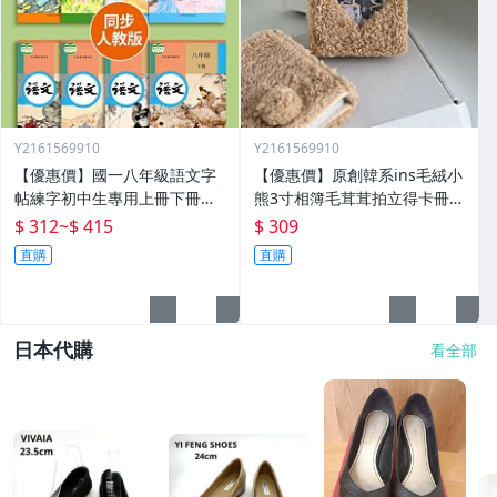
Y2161569910
Y2161569910
【優惠價】國一八年級語文字
【優惠價】原創韓系ins毛絨小
帖練字初中生專用上冊下冊同
熊3寸相簿毛茸茸拍立得卡冊專
步人教版練字帖九年級衡水體
輯小卡追星收納冊
$ 312
~
$ 415
$ 309
鋼筆正楷楷體初一每日一練中
直購
直購
學生中文臨摹硬筆書
日本代購
看全部