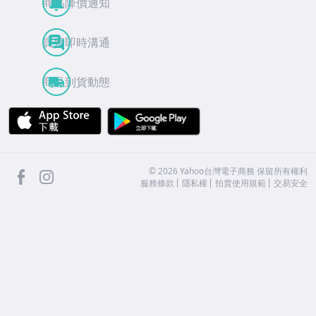
商品降價通知
買賣即時溝通
商品到貨動態
APP Store
Google Play
facebook
Instagram
©
2026
Yahoo台灣電子商務 保留所有權利
服務條款
隱私權
拍賣使用規範
交易安全