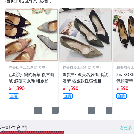
看此商品的人也看了
臉書粉專上架新款!奇摩不再
臉書粉專上架新款!奇摩不再
臉書粉專上
更新
更新
更新
已斷貨- 簡約奢華 復古時
斷貨中- 歐美名媛風 低調
Sis KO
髦 超穩高跟鞋 粗跟超好
奢華 名媛款性感優雅 細
低調奢華
走 名媛風 韓國絨面設計
高跟韓國設計 氣質簡約
雅 黑色
$ 1,390
$ 1,690
$ 590
典雅金屬尖頭高跟鞋
韓系尖頭高跟鞋
計 通勤O
直購
直購
直購
感
行動任意門
看更多