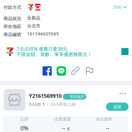
貨付款【免運費】
付款方式
全新品
商品狀況
台北市
所在地區
101746025565
商品編號
7-ELEVEN 運費只要
38
元
不限金額、筆數，筆筆優惠無限次！
Y2161569910
實名驗證
粉絲數
1
23小時前上線
追蹤
-
-
正評
出貨速度
未出貨率
0%
--
--
天