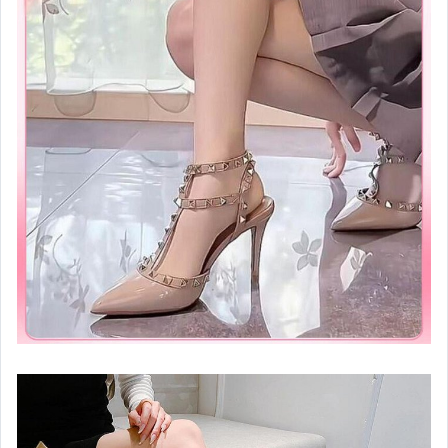
電玩遊戲與主機
嬰幼兒與孕婦
汽機車精品百貨
居家、家具與園藝
玩具、模型與公仔
男性精品與服飾
偶像、球員卡與郵幣
女裝與服飾配件
手錶與飾品配件
女包精品與女鞋
家電與影音視聽