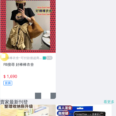
好棒棒衣舍~可付款後超商取
貨
FB搜尋 好棒棒衣舍
$ 1,690
直購
賣家最新刊登
看更多