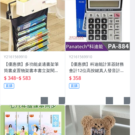
Y2161569910
Y2161569910
【優惠價】多功能桌邊書架筆
【優惠價】科迪能計算器財務
筒書桌置物架書本書立架閱讀
會計12位高按鍵真人發音計算
架桌面神器整理
機財務會計用PA-884
$ 348
~
$ 583
$ 358
直購
直購