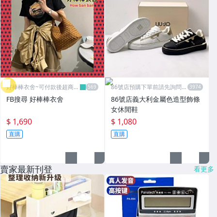
好棒棒衣舍~可付款後超商取
86號店預購下單前請先詢問數
貨
量
FB搜尋 好棒棒衣舍
86號店義大利金屬色造型飾條
女休閒鞋
$ 1,690
$ 1,080
直購
直購
賣家最新刊登
看更多