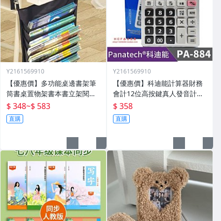
Y2161569910
Y2161569910
【優惠價】多功能桌邊書架筆
【優惠價】科迪能計算器財務
筒書桌置物架書本書立架閱讀
會計12位高按鍵真人發音計算
架桌面神器整理
機財務會計用PA-884
$ 348
~
$ 583
$ 358
直購
直購