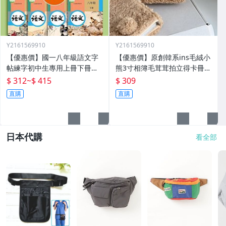
Y2161569910
Y2161569910
【優惠價】國一八年級語文字
【優惠價】原創韓系ins毛絨小
帖練字初中生專用上冊下冊同
熊3寸相簿毛茸茸拍立得卡冊專
步人教版練字帖九年級衡水體
輯小卡追星收納冊
$ 312
~
$ 415
$ 309
鋼筆正楷楷體初一每日一練中
直購
直購
學生中文臨摹硬筆書
日本代購
看全部