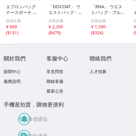
エプロンバッグ
「DISCOAT」 ウ
「RNA」 ウエス
ナースポーチ 多
エストバッグ - グ
トバッグ - ブルー
機能ポーチ ポシ
レー レディース
レディース
目前出價
目前出價
目前出價
ェット 作業ポー
¥ 600
¥ 2,200
¥ 1,500
¥
チ 9ポケット 介
(
$131
)
(
$479
)
(
$326
)
(
護 仕事用 看護師
ショルダーバッグ
ウエストポーチ
黒
關於我們
客服中心
聯絡我們
新聞中心
常見問答
人才招募
服務說明
聯絡客服
最新公告
手機逛拍賣，購物更便利
商品降價通知
買賣即時溝通