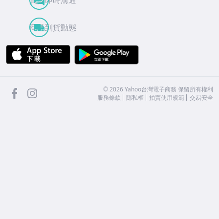
商品到貨動態
APP Store
Google Play
facebook
Instagram
©
2026
Yahoo台灣電子商務 保留所有權利
服務條款
隱私權
拍賣使用規範
交易安全