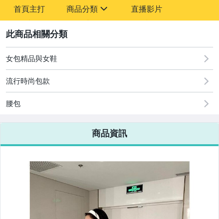
-
首頁主打
商品分類
直播影片
-
sign
2
女包精品與女鞋
圖書/影音/文具
流行時尚包款
古董、藝術與礦石
腰包
手機、配件與通訊
美容保養與彩妝
商品資訊
電腦、平板與周邊
相機、攝影與周邊
運動、戶外與休閒
電玩遊戲與主機