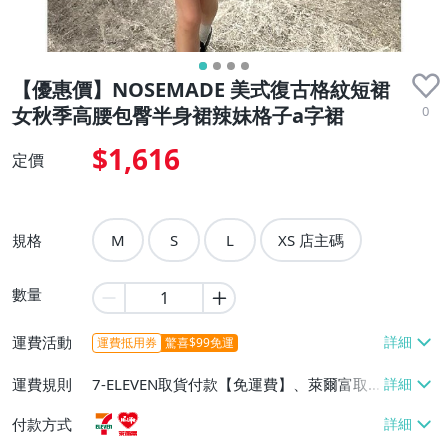
【優惠價】NOSEMADE 美式復古格紋短裙
0
女秋季高腰包臀半身裙辣妹格子a字裙
$1,616
定價
規格
M
S
L
XS 店主碼
數量
運費活動
運費抵用券
驚喜$99免運
運費規則
7-ELEVEN取貨付款【免運費】、萊爾富取
貨付款【免運費】
付款方式