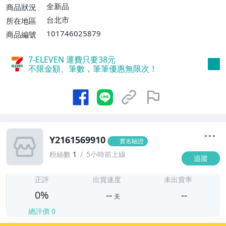
全新品
商品狀況
台北市
所在地區
101746025879
商品編號
7-ELEVEN 運費只要
38
元
不限金額、筆數，筆筆優惠無限次！
Y2161569910
實名驗證
粉絲數
1
5小時前上線
追蹤
-
-
正評
出貨速度
未出貨率
0%
--
--
天
總評價
0