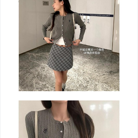
嬰幼兒與孕婦
汽機車精品百貨
居家、家具與園藝
玩具、模型與公仔
男性精品與服飾
偶像、球員卡與郵幣
女裝與服飾配件
手錶與飾品配件
女包精品與女鞋
家電與影音視聽