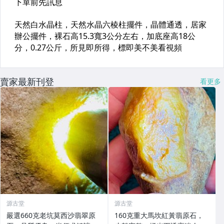
賣家最新刊登
看更多
源古堂
源古堂
嚴選660克老坑莫西沙翡翠原
160克重大馬坎紅黃翡原石，