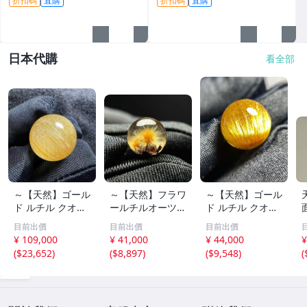
折扣碼
直購
折扣碼
直購
日本代購
看全部
～【天然】ゴール
～【天然】フラワ
～【天然】ゴール
ド ルチル クオー
ールチルオーツ
ド ルチル クオー
ツ 丸玉 18.2mm
丸玉 10.5mm 1.6
ツ 丸玉 13.7mm
目前出價
目前出價
目前出價
8.5g
g
3.7g
¥ 109,000
¥ 41,000
¥ 44,000
¥
(
$23,652
)
(
$8,897
)
(
$9,548
)
(