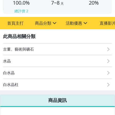
100.0%
7~8
20%
天
總評價
2
首頁主打
商品分類
活動優惠
直播影
sign
sign
2
其它
[全店] 周年慶
[全店] 粉絲專享
古董、藝術與礦石
水晶
白水晶
白水晶柱
商品資訊