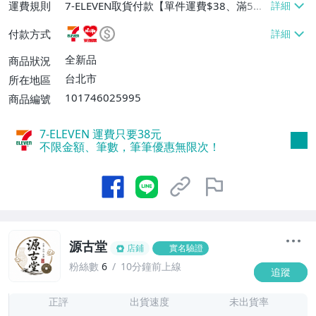
運費規則
7-ELEVEN取貨付款【單件運費$38、滿5件
或消費滿$1298免運費】、7-ELEVEN取貨
付款方式
不付款【免運費】、萊爾富取貨付款【單件
運費$60、滿5件或消費滿$1298免運
全新品
商品狀況
費】、宅配/貨運【單件運費$120、滿5件
台北市
所在地區
或消費滿$1598免運費】
101746025995
商品編號
7-ELEVEN 運費只要
38
元
不限金額、筆數，筆筆優惠無限次！
源古堂
店鋪
實名驗證
粉絲數
6
10分鐘前上線
追蹤
7
正評
出貨速度
未出貨率