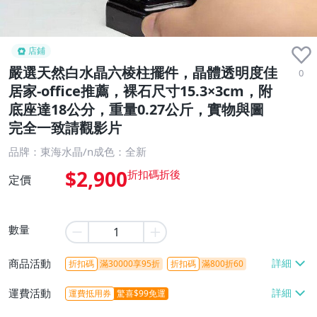
店鋪
嚴選天然白水晶六棱柱擺件，晶體透明度佳
0
居家-office推薦，裸石尺寸15.3×3cm，附
底座達18公分，重量0.27公斤，實物與圖
完全一致請觀影片
品牌：東海水晶/n成色：全新
$2,900
定價
數量
商品活動
折扣碼
滿30000享95折
折扣碼
滿800折60
運費活動
運費抵用券
驚喜$99免運