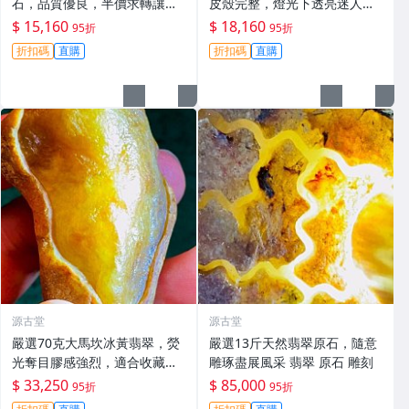
石，品質優良，半價求轉讓，
皮殼完整，燈光下透亮迷人，
直送家中， jade 翡翠 原石
適合手鐲與掛件打造，天然A
$ 15,160
$ 18,160
95折
95折
貨翡翠嚴選。紅黃翡 翡翠 手鐲
折扣碼
直購
折扣碼
直購
掛件
源古堂
源古堂
嚴選70克大馬坎冰黃翡翠，熒
嚴選13斤天然翡翠原石，隨意
光奪目膠感強烈，適合收藏與
雕琢盡展風采 翡翠 原石 雕刻
把玩。 翡翠 碧玉 A貨 翡翠玉
$ 33,250
$ 85,000
95折
95折
佩