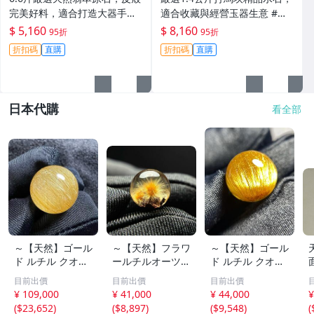
完美好料，適合打造大器手鐲
適合收藏與經營玉器生意 #翡
或吊牌，支持專業加工。A貨
翠 #天然翡翠 #A貨翡翠玉石
$ 5,160
$ 8,160
95折
95折
保證品質優。翡翠 翡翠原石 A
折扣碼
直購
折扣碼
直購
貨翡翠
日本代購
看全部
～【天然】ゴール
～【天然】フラワ
～【天然】ゴール
ド ルチル クオー
ールチルオーツ
ド ルチル クオー
ツ 丸玉 18.2mm
丸玉 10.5mm 1.6
ツ 丸玉 13.7mm
目前出價
目前出價
目前出價
8.5g
g
3.7g
¥ 109,000
¥ 41,000
¥ 44,000
¥
(
$23,652
)
(
$8,897
)
(
$9,548
)
(