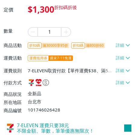
$1,300
定價
數量
商品活動
折扣碼
滿30000享95折
折扣碼
滿800折60
運費活動
運費抵用券
週末7-11免運
運費規則
7-ELEVEN取貨付款【單件運費$38、滿5件
或消費滿$1298免運費】、7-ELEVEN取貨
付款方式
不付款【免運費】、萊爾富取貨付款【單件
運費$60、滿5件或消費滿$1298免運
全新品
商品狀況
費】、宅配/貨運【單件運費$120、滿5件
台北市
所在地區
或消費滿$1598免運費】
101746026428
商品編號
7-ELEVEN 運費只要
38
元
不限金額、筆數，筆筆優惠無限次！