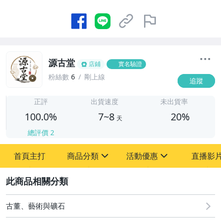
源古堂
店鋪
實名驗證
粉絲數
6
剛上線
追蹤
7
正評
出貨速度
未出貨率
100.0%
7~8
20%
天
總評價
2
首頁主打
商品分類
活動優惠
直播影
sign
sign
2
其它
[全店] 周年慶
[全店] 粉絲專享
古董、藝術與礦石