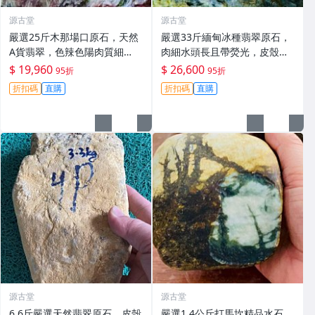
源古堂
源古堂
嚴選25斤木那場口原石，天然
嚴選33斤緬甸冰種翡翠原石，
A貨翡翠，色辣色陽肉質細
肉細水頭長且帶熒光，皮殼老
膩，適合雕刻手鏈與掛件 #翡
辣適合大件雕刻。天然A貨支
$ 19,960
$ 26,600
95折
95折
翠 #天然翡翠 #A貨翡翠玉石
持檢測，免費開窗切料。 冰種
折扣碼
直購
折扣碼
直購
翡翠 原石
源古堂
源古堂
6.6斤嚴選天然翡翠原石，皮殼
嚴選1.4公斤打馬坎精品水石，