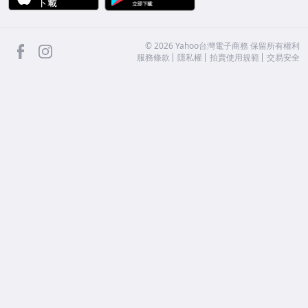
facebook
Instagram
©
2026
Yahoo台灣電子商務 保留所有權利
服務條款
隱私權
拍賣使用規範
交易安全