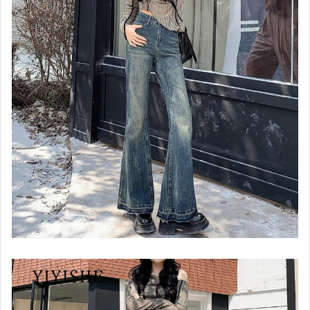
電玩遊戲與主機
嬰幼兒與孕婦
汽機車精品百貨
居家、家具與園藝
玩具、模型與公仔
男性精品與服飾
偶像、球員卡與郵幣
女裝與服飾配件
手錶與飾品配件
女包精品與女鞋
家電與影音視聽