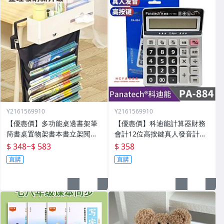
Y2161569910
Y2161569910
【優惠價】多功能桌邊書架筆
【優惠價】科迪能計算器財務
筒書桌置物架書本書立架閱讀
會計12位高按鍵真人發音計算
架桌面神器整理
機財務會計用PA-884
$ 348
~
$ 583
$ 358
直購
直購