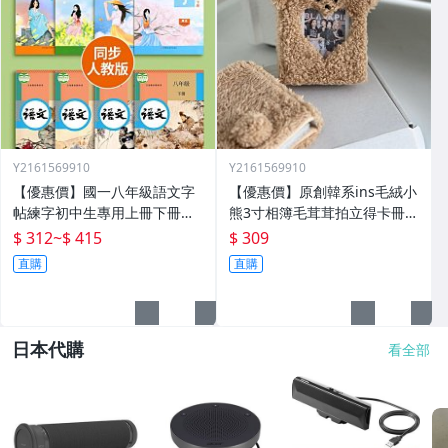
Y2161569910
Y2161569910
【優惠價】國一八年級語文字
【優惠價】原創韓系ins毛絨小
帖練字初中生專用上冊下冊同
熊3寸相簿毛茸茸拍立得卡冊專
步人教版練字帖九年級衡水體
輯小卡追星收納冊
$ 312
~
$ 415
$ 309
鋼筆正楷楷體初一每日一練中
直購
直購
學生中文臨摹硬筆書
日本代購
看全部