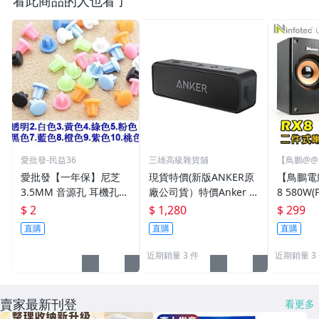
看此商品的人也看了
愛批發-民益36
三雄高級雜貨舖
【鳥鵬@
愛批發【一年保】尼芝
現貨特價(新版ANKER原
【鳥鵬電腦】
3.5MM 音源孔 耳機孔
廠公司貨）特價Anker s
8 580W(P
防水 防銹 防塵塞【十色
oundcore 2 藍芽喇叭 2
道 US
$ 2
$ 1,280
$ 299
可選-台灣製】手機 電腦
4小時續航 IPX7防水 低
S288 
直購
直購
直購
筆電 家電 保護蓋
音加強 可串連用雙聲道
播放 5.0
近期銷量 3 件
近期銷量 3
賣家最新刊登
看更多