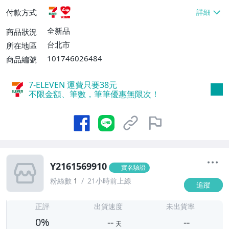
貨付款【免運費】
付款方式
全新品
商品狀況
台北市
所在地區
101746026484
商品編號
7-ELEVEN 運費只要
38
元
不限金額、筆數，筆筆優惠無限次！
Y2161569910
實名驗證
粉絲數
1
21小時前上線
追蹤
-
-
正評
出貨速度
未出貨率
0%
--
--
天