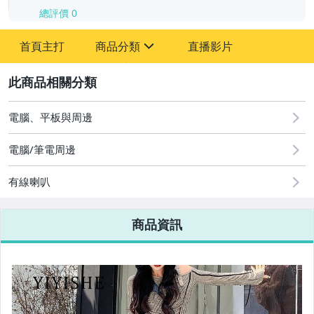
總評價
0
-
首頁主打
商品分類
直播影片
-
sign
2
電腦、平板與周邊
圖書/影音/文具
電腦/筆電周邊
古董、藝術與礦石
有線喇叭
手機、配件與通訊
美容保養與彩妝
商品資訊
電腦、平板與周邊
相機、攝影與周邊
運動、戶外與休閒