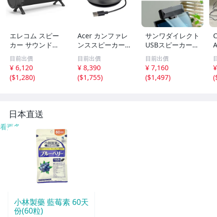
エレコム スピー
Acer カンファレ
サンワダイレクト
カー サウンドバ
ンススピーカー A
USBスピーカー
A
ー風 [有線/Bluet
SK130 スピーカ
サウンドバー ク
目前出價
目前出價
目前出價
ooth両対応] PC T
ーフォン 会議用
リップ式 自立可
¥ 6,120
¥ 8,390
¥ 7,160
¥
V スマホ タブレ
マイク スピーカ
能 コンパクト 6
(
$1,280
)
(
$1,755
)
(
$1,497
)
(
ットに behav ブ
ー 一体型 双方向
W パッシブラジ
ラッkt
通話 USBマイkt
エーター内蔵 400
-Skt
日本直送
看更多
小林製藥 藍莓素 60天
份(60粒)