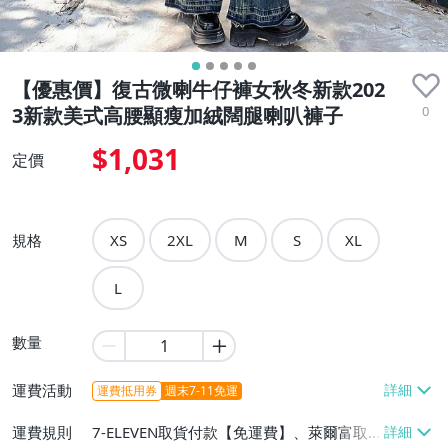
【優惠價】復古微喇牛仔褲女秋冬新款202
0
3新款美式高腰顯瘦加絨闊腿喇叭褲子
$1,031
定價
規格
XS
2XL
M
S
XL
L
數量
運費活動
運費抵用券
週末7-11免運
運費規則
7-ELEVEN取貨付款【免運費】、萊爾富取