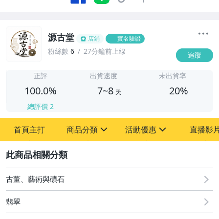
源古堂
店鋪
實名驗證
粉絲數
6
27分鐘前上線
追蹤
7
正評
出貨速度
未出貨率
100.0%
7~8
20%
天
總評價
2
首頁主打
商品分類
活動優惠
直播影
sign
sign
2
其它
[全店] 周年慶
[全店] 粉絲專享
古董、藝術與礦石
翡翠