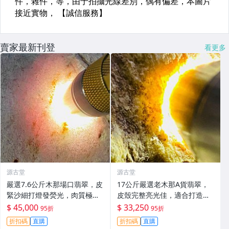
賣家最新刊登
看更多
源古堂
源古堂
嚴選7.6公斤木那場口翡翠，皮
17公斤嚴選老木那A貨翡翠，
緊沙細打燈發熒光，肉質極致
皮殼完整亮光佳，適合打造精
細膩重量壓手，適合打造手
品手鐲#翡翠 #老木那 #A貨翡
$ 45,000
$ 33,250
95折
95折
鐲，尤其推薦春帶彩款式，可
翠
折扣碼
直購
折扣碼
直購
玩性超高#翡翠 #天然翡翠 #A