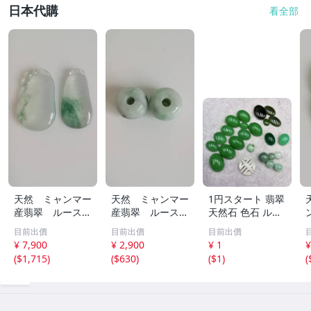
日本代購
看全部
天然 ミャンマー
天然 ミャンマー
1円スタート 翡翠
産翡翠 ルース
産翡翠 ルース
天然石 色石 ルー
瓜 氷のように透
18ｘ12.8ｍ
ス まとめ 大量 ジ
目前出價
目前出價
目前出價
き通る 17ｘ8.5
ｍ 40.5ct と
ュエリー 宝石 総
¥ 7,900
¥ 2,900
¥ 1
¥
ｘ2.4ｍｍ 3.5ct
18.4ｘ13.3ｍｍ
重量約49.0g ヒス
(
$1,715
)
(
$630
)
(
$1
)
(
と 17.6ｘ11
43ct 注意事項
イ HE0806ろ
ｘ2.8ｍｍ 4.5ct
あり 260805
穴なし 260805