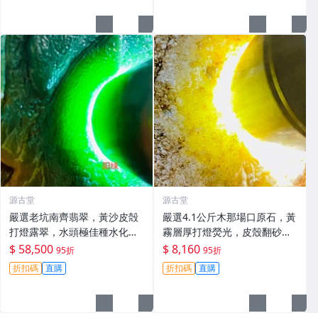
貨翡翠玉石
源古堂
源古堂
嚴選老坑南齊翡翠，黃沙皮殻
嚴選4.1公斤木那場口原石，黃
打燈露翠，水頭極佳種水化
霧層厚打燈熒光，皮殼翻砂均
開，形體端正壓手感強，起貨
勻，肉細種老水頭佳，適合手
$ 58,500
$ 8,160
95折
95折
率高色辣色陽 滿色滿綠 直接收
鐲制作 天然A貨翡翠 翡翠原石
折扣碼
直購
折扣碼
直購
藏 翡翠 翡翠玉石 A貨翡翠
A貨翡翠