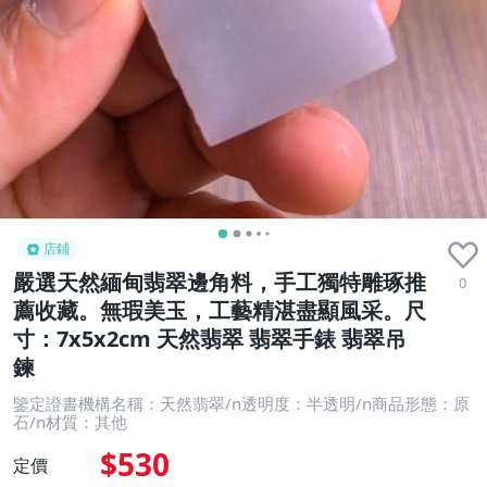
店鋪
嚴選天然緬甸翡翠邊角料，手工獨特雕琢推
0
薦收藏。無瑕美玉，工藝精湛盡顯風采。尺
寸：7x5x2cm 天然翡翠 翡翠手錶 翡翠吊
鍊
鑒定證書機構名稱：天然翡翠/n透明度：半透明/n商品形態：原
石/n材質：其他
$530
定價