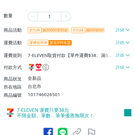
數量
商品活動
折扣碼
滿30000享95折
折扣碼
滿800折60
運費活動
運費抵用券
驚喜$99免運
運費規則
7-ELEVEN取貨付款【單件運費$38、滿5件
或消費滿$1298免運費】、7-ELEVEN取貨
付款方式
不付款【免運費】、萊爾富取貨付款【單件
運費$60、滿5件或消費滿$1298免運
全新品
商品狀況
費】、宅配/貨運【單件運費$120、滿5件
台北市
所在地區
或消費滿$1598免運費】
101746026501
商品編號
7-ELEVEN 運費只要
38
元
不限金額、筆數，筆筆優惠無限次！