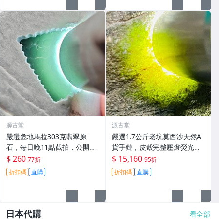
源古堂
源古堂
嚴選危地馬拉303克翡翠原
嚴選1.7公斤老坑莫西沙天然A
石，每日晚11點截拍，公開真
貨手鏈，皮殼完整壓燈熒光強
實成交！晴水底開窗表現絕
烈，冰膠感十足底色佳 手鏈 冰
$ 260
$ 15,160
77折
95折
佳。 危地馬拉 翡翠原石 晴水
膠 熒光
折扣碼
直購
折扣碼
直購
底
日本代購
看全部