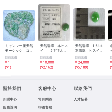
ミャンマー産天然
天然翡翠 本ヒス
天然翡翠 1.64ct
モーシッシ コス
イ 5.747ct 日
本翡翠 ヒスイ
モクロア 翡翠輝
宝協ソーティン
ジェイダイト ル
目前出價
目前出價
目前出價
石 原石20.16g^
グ ルース
ース
¥ 1
¥ 10,000
¥ 24,000
¥
^激レア石^ ^
天然ひすい
(
$1
)
(
$2,162
)
(
$5,189
)
(
關於我們
客服中心
聯絡我們
新聞中心
常見問答
人才招募
服務說明
聯絡客服