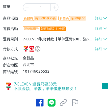
數量
商品活動
折扣碼
滿30000享95折
折扣碼
滿800折60
運費活動
運費抵用券
驚喜加碼7-11免運
運費規則
7-ELEVEN取貨付款【單件運費$38、滿5件
或消費滿$1298免運費】、7-ELEVEN取貨
付款方式
不付款【免運費】、萊爾富取貨付款【單件
運費$60、滿5件或消費滿$1298免運
全新品
商品狀況
費】、宅配/貨運【單件運費$120、滿5件
台北市
所在地區
或消費滿$1598免運費】
101746026532
商品編號
7-ELEVEN 運費只要
38
元
不限金額、筆數，筆筆優惠無限次！