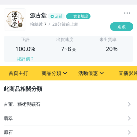
源古堂
店鋪
實名驗證
粉絲數
7
28分鐘前上線
追蹤
7
正評
出貨速度
未出貨率
100.0%
7~8
20%
天
總評價
2
首頁主打
商品分類
活動優惠
直播影
sign
sign
2
其它
[全店] 周年慶
[全店] 粉絲專享
古董、藝術與礦石
翡翠
原石