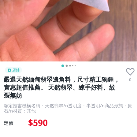
店鋪
嚴選天然緬甸翡翠邊角料，尺寸精工獨鍾，
0
實惠超值推薦。 天然翡翠、練手好料、紋
裂無妨
鑒定證書機構名稱：天然翡翠/n透明度：半透明/n商品形態：原
石/n材質：其他
$590
定價