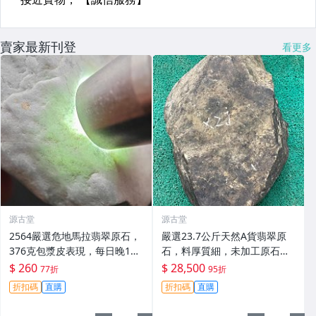
賣家最新刊登
看更多
源古堂
源古堂
2564嚴選危地馬拉翡翠原石，
嚴選23.7公斤天然A貨翡翠原
376克包漿皮表現，每日晚11
石，料厚質細，未加工原石，
點截拍，真實拍賣，誠意推
老皮殼適合玩手鐲。支持郵
$ 260
$ 28,500
77折
95折
薦！危地馬拉 翡翠 原石
寄，詳情可洽。A貨翡翠 玉石
折扣碼
直購
折扣碼
直購
翡翠