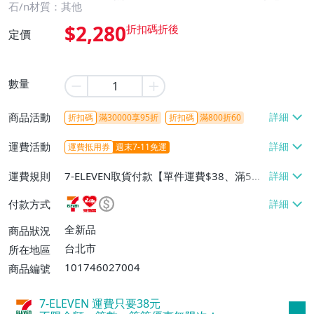
石/n材質：其他
$2,280
定價
數量
商品活動
折扣碼
滿30000享95折
折扣碼
滿800折60
運費活動
運費抵用券
週末7-11免運
運費規則
7-ELEVEN取貨付款【單件運費$38、滿5件
或消費滿$1298免運費】、7-ELEVEN取貨
付款方式
不付款【免運費】、萊爾富取貨付款【單件
運費$60、滿5件或消費滿$1298免運
全新品
商品狀況
費】、宅配/貨運【單件運費$120、滿5件
台北市
所在地區
或消費滿$1598免運費】
101746027004
商品編號
7-ELEVEN 運費只要
38
元