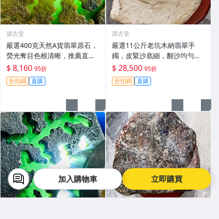
源古堂
源古堂
嚴選400克天然A貨翡翠原石，
嚴選11公斤老坑木納翡翠手
熒光奪目色根清晰，推薦直接
鐲，皮緊沙底細，翻沙均勻，
把玩與雕刻，支持私人訂制取
適合收藏家鐲#翡翠 手鐲 玉石
$ 8,160
$ 28,500
95折
95折
件 翡翠原石 天然A貨 熒光翡翠
折扣碼
直購
折扣碼
直購
加入購物車
立即購買