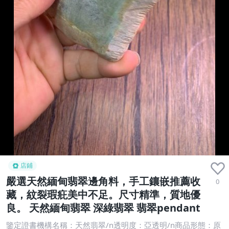
店鋪
嚴選天然緬甸翡翠邊角料，手工鑲嵌推薦收
0
藏，紋裂瑕疪美中不足。尺寸精準，質地優
良。 天然緬甸翡翠 深綠翡翠 翡翠pendant
鑒定證書機構名稱：天然翡翠/n透明度：亞透明/n商品形態：原