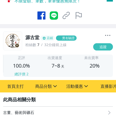
不限金額、筆數，筆筆優惠無限次！
源古堂
店鋪
實名驗證
粉絲數
7
32分鐘前上線
追蹤
7
正評
出貨速度
未出貨率
100.0%
7~8
20%
天
總評價
2
首頁主打
商品分類
活動優惠
直播影
sign
sign
2
其它
[全店] 周年慶
[全店] 粉絲專享
古董、藝術與礦石