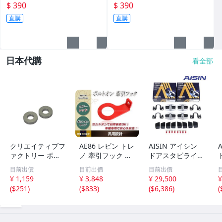
cuxi.VP,KTR,三葉.光陽.三陽
5.JR.VJR.GTR.Bws
$ 390
$ 390
直購
直購
日本代購
看全部
クリエイティブフ
AE86 レビン トレ
AISIN アイシン
ァクトリー ポッ
ノ 牽引フック レ
ドアスタビライザ
シュ(Cf Posh) ア
ッド 赤 フロント
ー ＆ 取付ボルト
目前出價
目前出價
目前出價
ルミスペーサー
6mm厚 けん引フ
DSL-002 DSL-SP0
¥ 1,159
¥ 3,848
¥ 29,500
¥
M10(3/8インチ) T
ック フロント リ
1 フロント リア
(
$251
)
(
$833
)
(
$6,386
)
(
5mm シルバー 2
ア トーイングフ
専用ボルト付き
個 201442-05
ック レスキュー
スズキ アルトワ
ークス