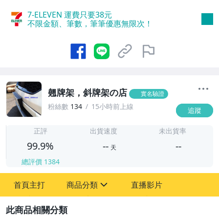
7-ELEVEN 運費只要
38
元
不限金額、筆數，筆筆優惠無限次！
翹牌架，斜牌架の店
實名驗證
粉絲數
134
15小時前上線
追蹤
-
-
正評
出貨速度
未出貨率
99.9%
--
--
天
總評價
1384
-
首頁主打
商品分類
直播影片
-
sign
汽機車精品百貨