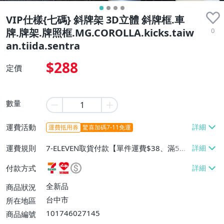
VIP仕樣{七碼} 斜牌架 3D立體 斜牌框.車
0
牌.牌架.牌照框.MG.COROLLA.kicks.taiw
an.tiida.sentra
$288
定價
數量
運費活動
運費抵用券
驚喜加碼7-11免運
運費規則
7-ELEVEN取貨付款【單件運費$38、滿5件
或消費滿$2000免運費】、萊爾富取貨付款
付款方式
【單件運費$60、滿3件免運費】、郵局掛
號【單件運費$80、滿5件免運費】
全新品
商品狀況
台中市
所在地區
101746027145
商品編號