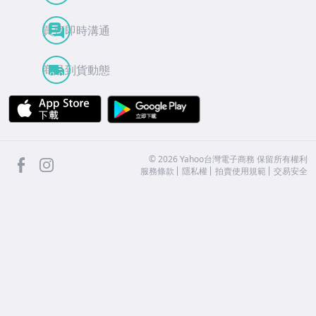
買賣即時溝通
商品到貨動態
APP Store
Google Play
facebook
Instagram
©
2026
Yahoo台灣電子商務 保留所有權利
服務條款
隱私權
拍賣使用規範
交易安全