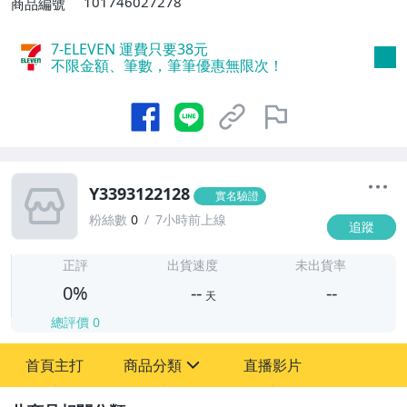
101746027278
商品編號
7-ELEVEN 運費只要
38
元
不限金額、筆數，筆筆優惠無限次！
Y3393122128
實名驗證
粉絲數
0
7小時前上線
追蹤
-
-
正評
出貨速度
未出貨率
0%
--
--
天
總評價
0
-
首頁主打
商品分類
直播影片
-
sign