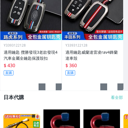
Y3393122128
Y3393122128
適用鑰匙 攬勝發現3老款發現4
適用鑰匙威蘭達雷凌rav4鋒蘭
汽車金屬全鑰匙保護殼扣
達車殼
$ 430
$ 360
直購
直購
日本代購
看全部