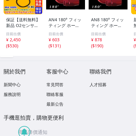
保証【送料無料】
AN4 180° フィッ
AN8 180° フィッ
新品 O2センサー
ティング ホース
ティング ホース
1本【キャリィト
エンド 180度 メ
エンド 180度 メ
目前出價
目前出價
目前出價
ラック DA63T H1
ッシュホース オ
ッシュホース オ
【
¥ 2,450
¥ 603
¥ 878
¥
4.5～H17.8】182
イルクーラー 冷
イルクーラー 冷
(
$530
)
(
$131
)
(
$190
)
(
13-67H10 オーツ
却系
却系
ーセンサー キャ
リー キャリイ 交
A
換 故障
關於我們
客服中心
聯絡我們
新聞中心
常見問答
人才招募
服務說明
聯絡客服
最新公告
手機逛拍賣，購物更便利
商品降價通知