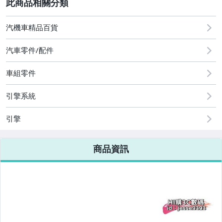
2
汽機車精品百貨
圖書/影音/文具
汽車零件/配件
古董、藝術與礦石
手機、配件與通訊
車組零件
美容保養與彩妝
引擎系統
電腦、平板與周邊
引擎
相機、攝影與周邊
商品資訊
運動、戶外與休閒
嬰幼兒與孕婦
汽機車精品百貨
居家、家具與園藝