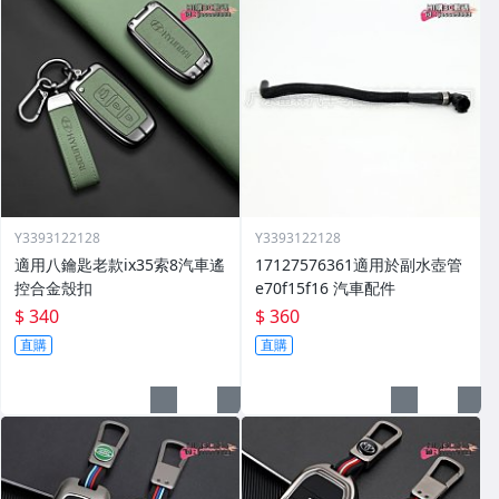
Y3393122128
Y3393122128
適用八鑰匙老款ix35索8汽車遙
17127576361適用於副水壺管
控合金殼扣
e70f15f16 汽車配件
$ 340
$ 360
直購
直購